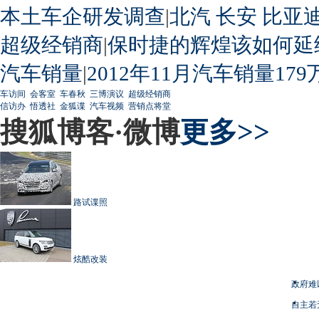
本土车企研发调查
|
北汽
长安
比亚
超级经销商
|
保时捷的辉煌该如何延
汽车销量
|
2012年11月汽车销量179
车访间
会客室
车春秋
三博演议
超级经销商
信访办
悟透社
金狐谍
汽车视频
营销点将堂
搜狐博客·微博
更多>>
路试谍照
炫酷改装
政府难
自主若