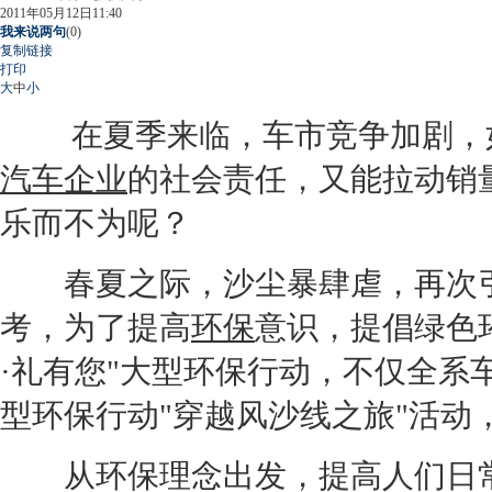
2011年05月12日11:40
我来说两句
(
0
)
复制链接
打印
大
中
小
在夏季来临，车市竞争加剧，如
汽车企业
的社会责任，又能拉动销
乐而不为呢？
春夏之际，沙尘暴肆虐，再次引
考，为了提高
环保
意识，提倡绿色
·礼有您"大型
环保
行动，不仅全系
型
环保
行动"穿越风沙线之旅"
从
环保
理念出发，提高人们日