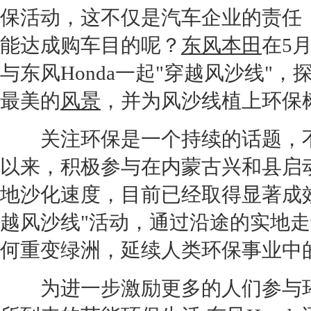
保
活动，这不仅是
汽车企业
的责任
能达成购车目的呢？
东风本田
在5月
与东风
Honda
一起"穿越风沙线"，
最美的
风景
，并为风沙线植上
环保
关注
环保
是一个持续的话题，
以来，积极参与在内蒙古兴和县启
地沙化速度，目前已经取得显著成
越风沙线"活动，通过沿途的实地
何重变绿洲，延续人类
环保
事业中
为进一步激励更多的人们参与