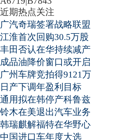
A6719|B7843
近期热点关注
广汽奇瑞签署战略联盟
江淮首次回购30.5万股
丰田否认在华持续减产
成品油降价窗口或开启
广州车牌竞拍得9121万
日产下调年盈利目标
通用拟在韩停产科鲁兹
铃木在美退出汽车业务
韩瑞麒解福特在华野心
中国进口车年度大选