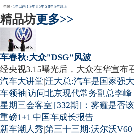
年限>
1年以内
1-3年
3-5年
5-8年
8年以上
精品坊
更多>>
车春秋:大众"DSG"风波
经央视3.15曝光后，大众在华宣布召回
汽车大讲堂
|
汪大总:汽车是国家强
车领袖
|
访问北京现代常务副总李峰
星期三会客室
|
[332期]：雾霾是否
重磅1+1
|
中国车成长报告
新车潮人秀
|
第三十三期:沃尔沃V60