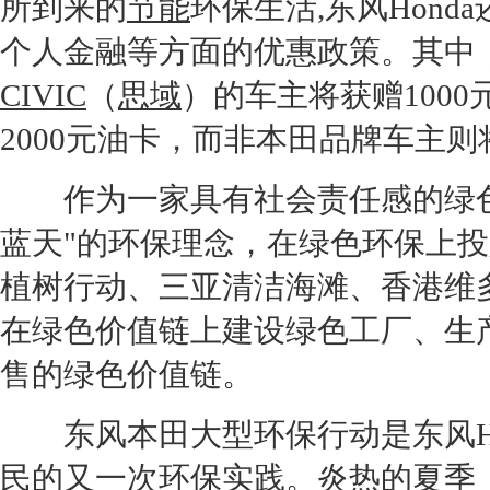
所到来的
节能
环保
生活,东风
Honda
个人金融等方面的优惠政策。其中，
CIVIC
（
思域
）的车主将获赠100
2000元油卡，而非
本田
品牌车主则
作为一家具有社会责任感的绿
蓝天"的
环保
理念，在绿色
环保
上投
植树行动、三亚清洁海滩、香港维
在绿色价值链上建设绿色工厂、生
售的绿色价值链。
东风本田
大型
环保
行动是东风
民的又一次
环保
实践。炎热的夏季