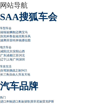
网站导航
SAA搜狐车会
车型车会
|
福瑞迪
|
狮跑
|
迈腾
|
宝马
|
别克
|
科鲁兹
|
福克斯
|
乐风
|
速腾
|
菲亚特
|
奔驰
|
赛拉图
地方车会
|
咸阳
|
北京
|
安阳
|
山西
|
广东
|
成都
|
江苏
|
河北
|
辽宁
|
上海
|
广州
|
深圳
车友生活
|
自驾游
|
挑战之旅
|
9421
|
长三角
|
自由人
|
车友天地
汽车品牌
热门
|
进口奔驰
|
进口奥迪
|
讴歌
|
英菲尼迪
|
雷克萨斯