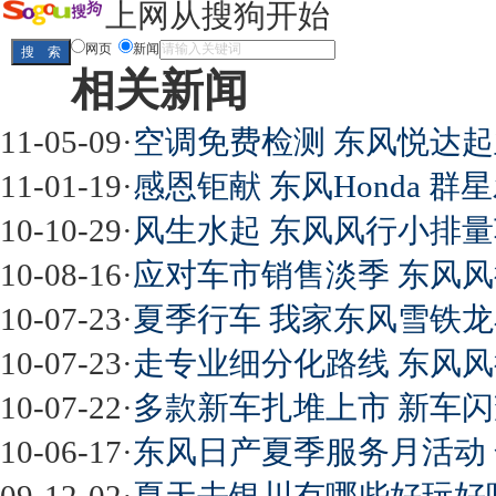
上网从搜狗开始
网页
新闻
相关新闻
11-05-09
·
空调免费检测 东风悦达
11-01-19
·
感恩钜献 东风Honda 群
10-10-29
·
风生水起 东风风行小排量
10-08-16
·
应对车市销售淡季 东风风
10-07-23
·
夏季行车 我家东风雪铁龙小
10-07-23
·
走专业细分化路线 东风风
10-07-22
·
多款新车扎堆上市 新车闪
10-06-17
·
东风日产夏季服务月活动
09-12-02
·
夏天去银川有哪些好玩好