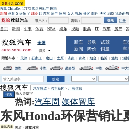
搜狐
ChinaRen
17173
焦点房地产
搜狗
新闻
-
体育
-
S
-
娱乐
-
V
-
财经
-
IT
-
汽车
-
房产
-
家居
-
女人
-
视频
-
播客
-
邮件
-
博客
-
BBS
-
我说两句
用户名：
密码：
注册
首页
-
新闻
-
军事
-
体育
-
NBA
-
娱乐
-
视频
-
股票
-
IT
-
汽车
-
房产
-
新车
导购
试驾
车
全国
新闻
降价
销量
车
切换
附近车市：
天津
|
石家庄
|
唐山
|
太原
|
济南
|
青岛
|
烟台
|
临沂
|
潍坊
|
淄
微型
小型
紧凑型
中型
中大
汽车频道
>
汽车新闻
>
厂商信息
热词:
汽车周
媒体智库
东风Honda环保营销
来源：
搜狐汽车