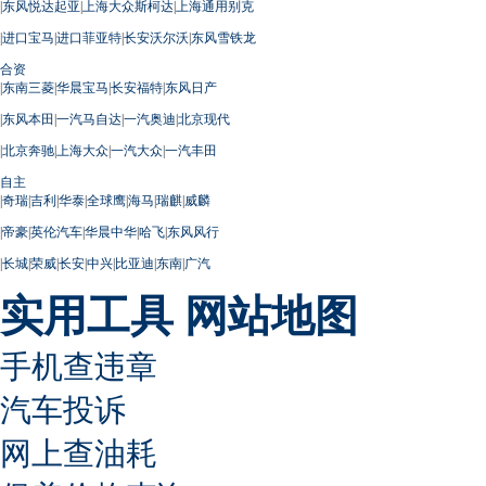
|
东风悦达起亚
|
上海大众斯柯达
|
上海通用别克
|
进口宝马
|
进口菲亚特
|
长安沃尔沃
|
东风雪铁龙
合资
|
东南三菱
|
华晨宝马
|
长安福特
|
东风日产
|
东风本田
|
一汽马自达
|
一汽奥迪
|
北京现代
|
北京奔驰
|
上海大众
|
一汽大众
|
一汽丰田
自主
|
奇瑞
|
吉利
|
华泰
|
全球鹰
|
海马
|
瑞麒
|
威麟
|
帝豪
|
英伦汽车
|
华晨中华
|
哈飞
|
东风风行
|
长城
|
荣威
|
长安
|
中兴
|
比亚迪
|
东南
|
广汽
实用工具
网站地图
手机查违章
汽车投诉
网上查油耗