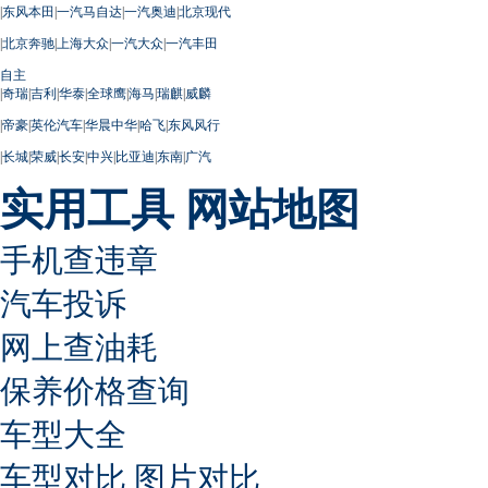
|
东风本田
|
一汽马自达
|
一汽奥迪
|
北京现代
|
北京奔驰
|
上海大众
|
一汽大众
|
一汽丰田
自主
|
奇瑞
|
吉利
|
华泰
|
全球鹰
|
海马
|
瑞麒
|
威麟
|
帝豪
|
英伦汽车
|
华晨中华
|
哈飞
|
东风风行
|
长城
|
荣威
|
长安
|
中兴
|
比亚迪
|
东南
|
广汽
实用工具
网站地图
手机查违章
汽车投诉
网上查油耗
保养价格查询
车型大全
车型对比
图片对比