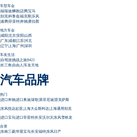
车型车会
|
福瑞迪
|
狮跑
|
迈腾
|
宝马
|
别克
|
科鲁兹
|
福克斯
|
乐风
|
速腾
|
菲亚特
|
奔驰
|
赛拉图
地方车会
|
咸阳
|
北京
|
安阳
|
山西
|
广东
|
成都
|
江苏
|
河北
|
辽宁
|
上海
|
广州
|
深圳
车友生活
|
自驾游
|
挑战之旅
|
9421
|
长三角
|
自由人
|
车友天地
汽车品牌
热门
|
进口奔驰
|
进口奥迪
|
讴歌
|
英菲尼迪
|
雷克萨斯
|
东风悦达起亚
|
上海大众斯柯达
|
上海通用别克
|
进口宝马
|
进口菲亚特
|
长安沃尔沃
|
东风雪铁龙
合资
|
东南三菱
|
华晨宝马
|
长安福特
|
东风日产