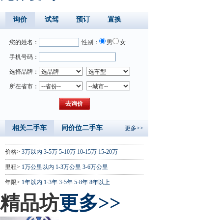
询价
试驾
预订
置换
您的姓名：
性别：
男
女
手机号码：
选择品牌：
所在省市：
相关二手车
同价位二手车
更多>>
价格>
3万以内
3-5万
5-10万
10-15万
15-20万
里程>
1万公里以内
1-3万公里
3-6万公里
年限>
1年以内
1-3年
3-5年
5-8年
8年以上
精品坊
更多>>