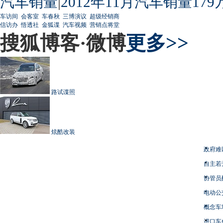
汽车销量
|
2012年11月汽车销量179
车访间
会客室
车春秋
三博演议
超级经销商
信访办
悟透社
金狐谍
汽车视频
营销点将堂
搜狐博客·微博
更多>>
路试谍照
炫酷改装
政府难
自主若
协管员
电动公
概念车
进口车