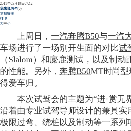
2011年05月19日07:12
我来说两句
(
0
)
复制链接
打印
大
中
小
上周日，
一汽奔腾
B50
与
一汽
车场进行了一场别开生面的对比
试
（Slalom）和麋鹿测试，以及
的性能。另外，
奔腾B50
MT时尚型
得爱车归。
本次
试驾
会的主题为“进·赏无
沿着由专业
试驾
导师设计的兼具实
极限过弯、绕桩以及制动等一系列