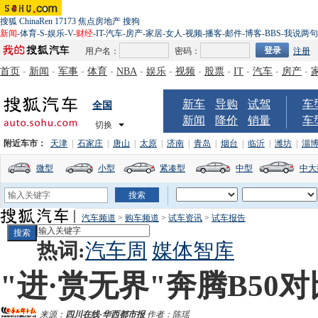
搜狐
ChinaRen
17173
焦点房地产
搜狗
新闻
-
体育
-
S
-
娱乐
-
V
-
财经
-
IT
-
汽车
-
房产
-
家居
-
女人
-
视频
-
播客
-
邮件
-
博客
-
BBS
-
我说两句
用户名：
密码：
注册
首页
-
新闻
-
军事
-
体育
-
NBA
-
娱乐
-
视频
-
股票
-
IT
-
汽车
-
房产
-
新车
导购
试驾
车
全国
新闻
降价
销量
车
切换
附近车市：
天津
|
石家庄
|
唐山
|
太原
|
济南
|
青岛
|
烟台
|
临沂
|
潍坊
|
淄
微型
小型
紧凑型
中型
中大
汽车频道
>
购车频道
>
试车资讯
>
试车报告
热词:
汽车周
媒体智库
"进·赏无界"奔腾B50
来源：
四川在线-华西都市报
作者：陈瑶