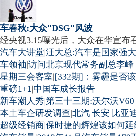
车春秋:大众"DSG"风波
经央视3.15曝光后，大众在华宣布召回
汽车大讲堂
|
汪大总:汽车是国家强
车领袖
|
访问北京现代常务副总李峰
星期三会客室
|
[332期]：雾霾是否
重磅1+1
|
中国车成长报告
新车潮人秀
|
第三十三期:沃尔沃V60
本土车企研发调查
|
北汽
长安
比亚
超级经销商
|
保时捷的辉煌该如何延