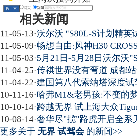
网页
新闻
相关新闻
11-05-13
·
沃尔沃 "S80L-S计划精
11-05-09
·
畅想自由:风神H30 CRO
11-05-03
·
5月21日-5月28日沃尔沃"
11-04-25
·
传祺世界没有弯道 成都站
11-04-22
·
建国第八代索纳塔深度试
10-11-16
·
哈弗M1&老男孩:不变的
10-10-14
·
跨越无界 试上海大众Tiguan
10-08-14
·
奢华尽"揽"路虎开启全系
更多关于
无界 试驾会
的新闻>>