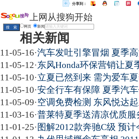
分享到：
上网从搜狗开始
网页
新闻
相关新闻
11-05-16
·
汽车发吐引擎冒烟 夏季
11-05-12
·
东风Honda环保营销让
11-05-10
·
立夏已然到来 需为爱车夏
11-05-10
·
安全行车有保障 夏季汽车保
11-05-09
·
空调免费检测 东风悦达
11-03-16
·
普莱特夏季送清凉优质服
11-01-25
·
图解2012款奔驰C级 预