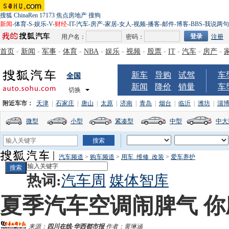
搜狐
ChinaRen
17173
焦点房地产
搜狗
新闻
-
体育
-
S
-
娱乐
-
V
-
财经
-
IT
-
汽车
-
房产
-
家居
-
女人
-
视频
-
播客
-
邮件
-
博客
-
BBS
-
我说两句
用户名：
密码：
注册
首页
-
新闻
-
军事
-
体育
-
NBA
-
娱乐
-
视频
-
股票
-
IT
-
汽车
-
房产
-
新车
导购
试驾
车
全国
新闻
降价
销量
车
切换
附近车市：
天津
|
石家庄
|
唐山
|
太原
|
济南
|
青岛
|
烟台
|
临沂
|
潍坊
|
淄
微型
小型
紧凑型
中型
中大
汽车频道
>
购车频道
>
用车_维修_改装
>
爱车养护
热词:
汽车周
媒体智库
夏季汽车空调闹脾气 
来源：
四川在线-华西都市报
作者：黄琳涵