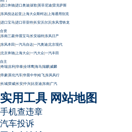
热门
|
进口奔驰
|
进口奥迪
|
讴歌
|
英菲尼迪
|
雷克萨斯
|
东风悦达起亚
|
上海大众斯柯达
|
上海通用别克
|
进口宝马
|
进口菲亚特
|
长安沃尔沃
|
东风雪铁龙
合资
|
东南三菱
|
华晨宝马
|
长安福特
|
东风日产
|
东风本田
|
一汽马自达
|
一汽奥迪
|
北京现代
|
北京奔驰
|
上海大众
|
一汽大众
|
一汽丰田
自主
|
奇瑞
|
吉利
|
华泰
|
全球鹰
|
海马
|
瑞麒
|
威麟
|
帝豪
|
英伦汽车
|
华晨中华
|
哈飞
|
东风风行
|
长城
|
荣威
|
长安
|
中兴
|
比亚迪
|
东南
|
广汽
实用工具
网站地图
手机查违章
汽车投诉