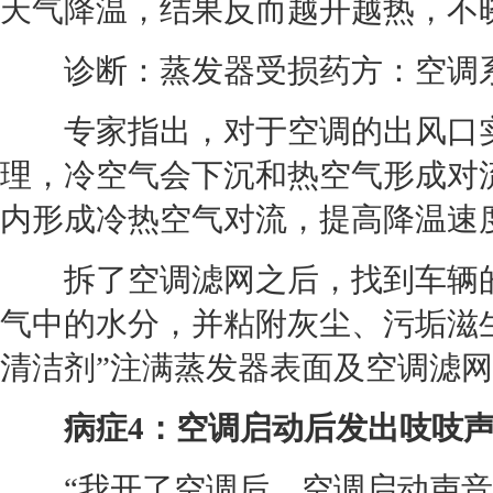
天气降温，结果反而越开越热，不
诊断：蒸发器受损药方：
空调
专家指出，对于
空调
的出风口
理，冷空气会下沉和热空气形成对
内形成冷热空气对流，提高降温速
拆了
空调
滤网之后，找到车辆
气中的水分，并粘附灰尘、污垢滋
清洁剂”注满蒸发器表面及
空调
滤网
病症4：
空调
启动后发出吱吱
“我开了
空调
后，
空调
启动声音