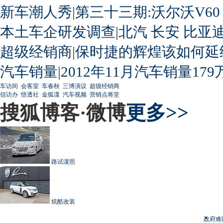
新车潮人秀
|
第三十三期:沃尔沃V60
本土车企研发调查
|
北汽
长安
比亚
超级经销商
|
保时捷的辉煌该如何延
汽车销量
|
2012年11月汽车销量179
车访间
会客室
车春秋
三博演议
超级经销商
信访办
悟透社
金狐谍
汽车视频
营销点将堂
搜狐博客·微博
更多>>
路试谍照
炫酷改装
政府难