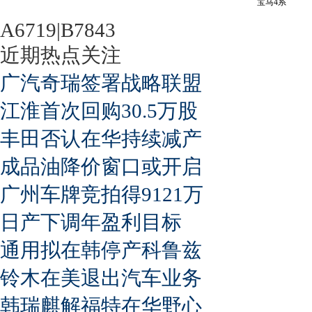
宝马4系
A6719|B7843
近期热点关注
广汽奇瑞签署战略联盟
江淮首次回购30.5万股
丰田否认在华持续减产
成品油降价窗口或开启
广州车牌竞拍得9121万
日产下调年盈利目标
通用拟在韩停产科鲁兹
铃木在美退出汽车业务
韩瑞麒解福特在华野心