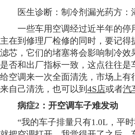
医生诊断：制冷剂漏光药方：添
一些车用
空调
经过近半年的停
主在到修理厂检修的同时，要记得
滤芯，它们的堵塞将会影响制冷效
是否和出厂指标一致，这点往往是
给
空调
来一次全面清洗，市场上有
来自己清洗，也可以到
4S店
或者
汽
病症2：开
空调
车子难发动
“我的车子排量只有1.0L，平
就把
空调
打开，我觉得开了之后，