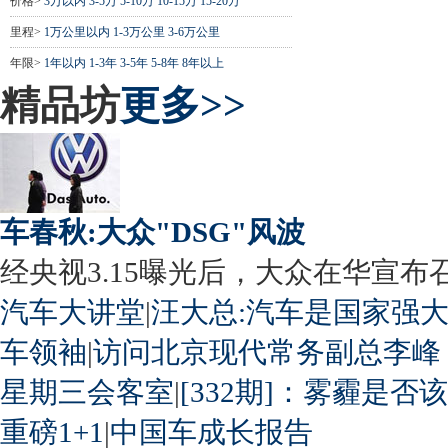
价格>
3万以内
3-5万
5-10万
10-15万
15-20万
里程>
1万公里以内
1-3万公里
3-6万公里
年限>
1年以内
1-3年
3-5年
5-8年
8年以上
精品坊
更多>>
车春秋:大众"DSG"风波
经央视3.15曝光后，大众在华宣布召回
汽车大讲堂
|
汪大总:汽车是国家强
车领袖
|
访问北京现代常务副总李峰
星期三会客室
|
[332期]：雾霾是否
重磅1+1
|
中国车成长报告