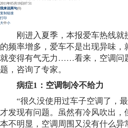
2011年05月19日07:51
我来说两句
(
0
)
复制链接
打印
大
中
小
刚进入夏季，本报爱车热线就接
的频率增多，爱车不是出现异味，
就变得有气无力……看来，
空调
问
题，咨询了专家。
病症1：
空调
制冷不给力
“很久没使用过车子
空调
了，最
才发现有问题。虽然有冷风吹出，
本不明显，
空调
周围又没有什么异