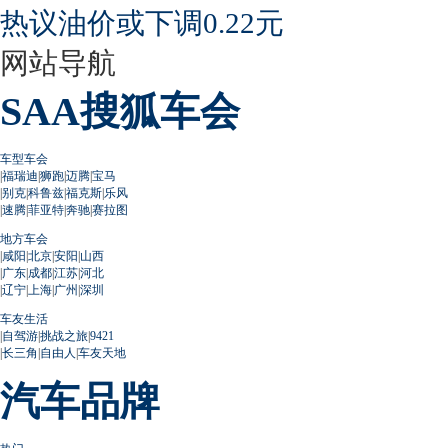
热议油价或下调0.22元
网站导航
SAA搜狐车会
车型车会
|
福瑞迪
|
狮跑
|
迈腾
|
宝马
|
别克
|
科鲁兹
|
福克斯
|
乐风
|
速腾
|
菲亚特
|
奔驰
|
赛拉图
地方车会
|
咸阳
|
北京
|
安阳
|
山西
|
广东
|
成都
|
江苏
|
河北
|
辽宁
|
上海
|
广州
|
深圳
车友生活
|
自驾游
|
挑战之旅
|
9421
|
长三角
|
自由人
|
车友天地
汽车品牌