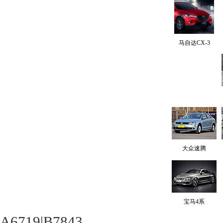
马自达CX-3
大众速腾
宝马4系
A6719|B7843