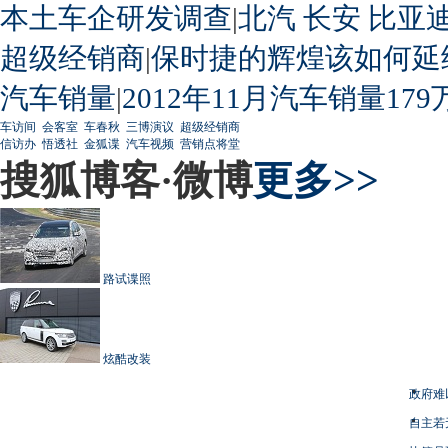
本土车企研发调查
|
北汽
长安
比亚
超级经销商
|
保时捷的辉煌该如何延
汽车销量
|
2012年11月汽车销量179
车访间
会客室
车春秋
三博演议
超级经销商
信访办
悟透社
金狐谍
汽车视频
营销点将堂
搜狐博客·微博
更多>>
路试谍照
炫酷改装
政府难
自主若