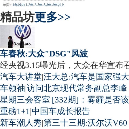
年限>
1年以内
1-3年
3-5年
5-8年
8年以上
精品坊
更多>>
车春秋:大众"DSG"风波
经央视3.15曝光后，大众在华宣布召回
汽车大讲堂
|
汪大总:汽车是国家强
车领袖
|
访问北京现代常务副总李峰
星期三会客室
|
[332期]：雾霾是否
重磅1+1
|
中国车成长报告
新车潮人秀
|
第三十三期:沃尔沃V60