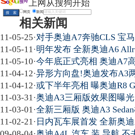
上网从搜狗开始
网页
新闻
相关新闻
11-05-25
·
对手奥迪A7奔驰CLS 宝
11-05-11
·
明年发布 全新奥迪A6 All
11-05-10
·
今年底正式亮相 奥迪A7
11-04-12
·
异形方向盘!奥迪发布A3
11-04-12
·
或下半年亮相 曝奥迪R8 GT
11-03-31
·
奥迪A3三厢版效果图曝光
11-03-01
·
全新三厢版 奥迪A3 Sed
11-02-21
·
日内瓦车展首发 全新奥迪
09-08-04
·
奥迪A4L 汽车 装 导航 