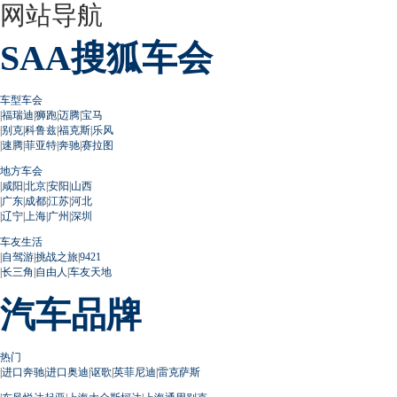
网站导航
SAA搜狐车会
车型车会
|
福瑞迪
|
狮跑
|
迈腾
|
宝马
|
别克
|
科鲁兹
|
福克斯
|
乐风
|
速腾
|
菲亚特
|
奔驰
|
赛拉图
地方车会
|
咸阳
|
北京
|
安阳
|
山西
|
广东
|
成都
|
江苏
|
河北
|
辽宁
|
上海
|
广州
|
深圳
车友生活
|
自驾游
|
挑战之旅
|
9421
|
长三角
|
自由人
|
车友天地
汽车品牌
热门
|
进口奔驰
|
进口奥迪
|
讴歌
|
英菲尼迪
|
雷克萨斯