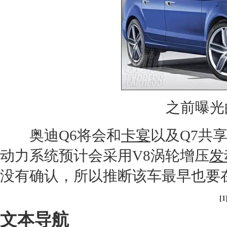
之前曝光
奥迪
Q6将会和
卡宴
以及Q7共
动力系统预计会采用V8涡轮增压
发
没有确认，所以推断该车最早也要在
[1
文本导航