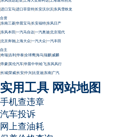
|
东风悦达起亚
|
上海大众斯柯达
|
上海通用别克
|
进口宝马
|
进口菲亚特
|
长安沃尔沃
|
东风雪铁龙
合资
|
东南三菱
|
华晨宝马
|
长安福特
|
东风日产
|
东风本田
|
一汽马自达
|
一汽奥迪
|
北京现代
|
北京奔驰
|
上海大众
|
一汽大众
|
一汽丰田
自主
|
奇瑞
|
吉利
|
华泰
|
全球鹰
|
海马
|
瑞麒
|
威麟
|
帝豪
|
英伦汽车
|
华晨中华
|
哈飞
|
东风风行
|
长城
|
荣威
|
长安
|
中兴
|
比亚迪
|
东南
|
广汽
实用工具
网站地图
手机查违章
汽车投诉
网上查油耗