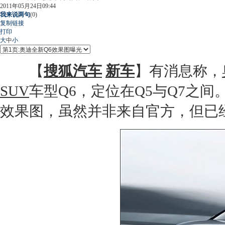
2011年05月24日09:44
我来说两句
(
0
)
复制链接
打印
大
中
小
【
搜狐汽车
新车
】有消息称，
SUV
车型Q6，定位在Q5与Q7之
效果图，虽然并非来自官方，但已