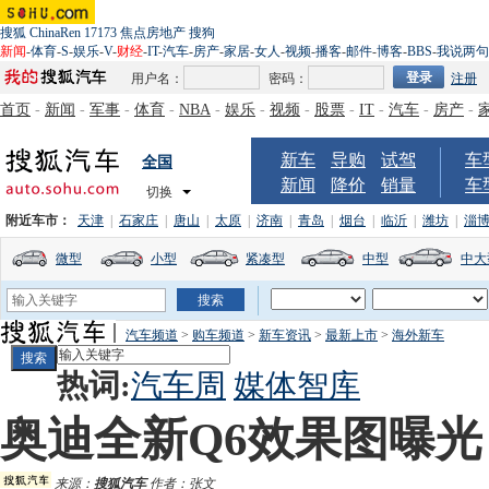
搜狐
ChinaRen
17173
焦点房地产
搜狗
新闻
-
体育
-
S
-
娱乐
-
V
-
财经
-
IT
-
汽车
-
房产
-
家居
-
女人
-
视频
-
播客
-
邮件
-
博客
-
BBS
-
我说两句
用户名：
密码：
注册
首页
-
新闻
-
军事
-
体育
-
NBA
-
娱乐
-
视频
-
股票
-
IT
-
汽车
-
房产
-
新车
导购
试驾
车
全国
新闻
降价
销量
车
切换
附近车市：
天津
|
石家庄
|
唐山
|
太原
|
济南
|
青岛
|
烟台
|
临沂
|
潍坊
|
淄
微型
小型
紧凑型
中型
中大
汽车频道
>
购车频道
>
新车资讯
>
最新上市
>
海外新车
热词:
汽车周
媒体智库
奥迪全新Q6效果图曝光
来源：
搜狐汽车
作者：张文