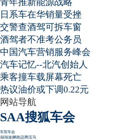
青年推新能源战略
日系车在华销量受挫
交警查酒驾可拆车窗
酒驾者不准考公务员
中国汽车营销服务峰会
汽车记忆--北汽创始人
乘客撞车载屏幕死亡
热议油价或下调0.22元
网站导航
SAA搜狐车会
车型车会
|
福瑞迪
|
狮跑
|
迈腾
|
宝马