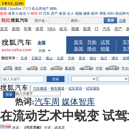
搜狐
ChinaRen
17173
焦点房地产
搜狗
新闻
-
体育
-
S
-
娱乐
-
V
-
财经
-
IT
-
汽车
-
房产
-
家居
-
女人
-
视频
-
播客
-
邮件
-
博客
-
BBS
-
我说两句
用户名：
密码：
注册
首页
-
新闻
-
军事
-
体育
-
NBA
-
娱乐
-
视频
-
股票
-
IT
-
汽车
-
房产
-
新车
导购
试驾
车
全国
新闻
降价
销量
车
切换
附近车市：
天津
|
石家庄
|
唐山
|
太原
|
济南
|
青岛
|
烟台
|
临沂
|
潍坊
|
淄
微型
小型
紧凑型
中型
中大
汽车频道
>
购车频道
>
试车资讯
>
试车报告
热词:
汽车周
媒体智库
在流动艺术中蜕变 试
来源：
《汽车导购》
作者：诸葛嵩