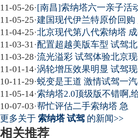
11-05-26
·
[南昌]索纳塔六一亲子活
11-05-25
·
建国现代伊兰特原价回购
11-04-25
·
北京现代第八代索纳塔 成
11-03-31
·
配置超越美版车型 试驾
11-03-28
·
流光溢彩 试驾体验北京
11-01-14
·
涡轮增压效果明显 试驾现代
10-11-29
·
蜕变是王道 激情试驾一
11-05-14
·
索纳塔2.0顶级版不错啊,
10-07-03
·
帮忙评估二手索纳塔 急
更多关于
索纳塔 试驾
的新闻>>
相关推荐