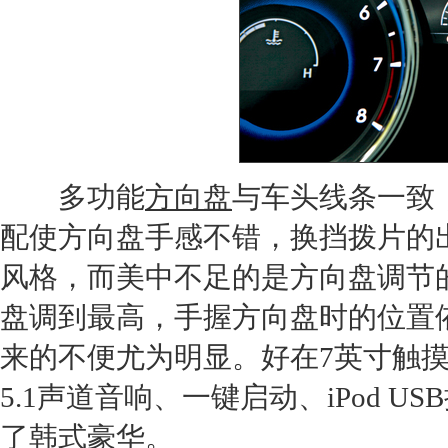
多功能
方向盘
与车头线条一致
配使
方向盘
手感不错，换挡拨片的
风格，而美中不足的是
方向盘
调节
盘
调到最高，手握
方向盘
时的位置
来的不便尤为明显。好在7英寸触
5.1声道音响、一键启动、iPod 
了韩式豪华。