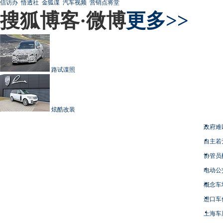
信访办
悟透社
金狐谍
汽车视频
营销点将堂
搜狐博客·微博
更多>>
路试谍照
炫酷改装
政府难
自主若
协管员
电动公
概念车
进口车
上海车