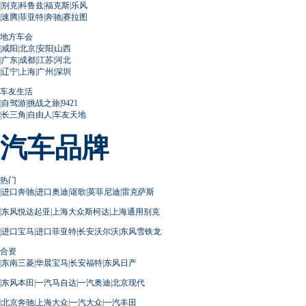
|
别克
|
科鲁兹
|
福克斯
|
乐风
|
速腾
|
菲亚特
|
奔驰
|
赛拉图
地方车会
|
咸阳
|
北京
|
安阳
|
山西
|
广东
|
成都
|
江苏
|
河北
|
辽宁
|
上海
|
广州
|
深圳
车友生活
|
自驾游
|
挑战之旅
|
9421
|
长三角
|
自由人
|
车友天地
汽车品牌
热门
|
进口奔驰
|
进口奥迪
|
讴歌
|
英菲尼迪
|
雷克萨斯
|
东风悦达起亚
|
上海大众斯柯达
|
上海通用别克
|
进口宝马
|
进口菲亚特
|
长安沃尔沃
|
东风雪铁龙
合资
|
东南三菱
|
华晨宝马
|
长安福特
|
东风日产
|
东风本田
|
一汽马自达
|
一汽奥迪
|
北京现代
|
北京奔驰
|
上海大众
|
一汽大众
|
一汽丰田