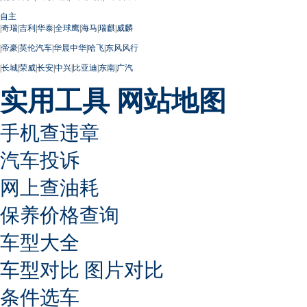
自主
|
奇瑞
|
吉利
|
华泰
|
全球鹰
|
海马
|
瑞麒
|
威麟
|
帝豪
|
英伦汽车
|
华晨中华
|
哈飞
|
东风风行
|
长城
|
荣威
|
长安
|
中兴
|
比亚迪
|
东南
|
广汽
实用工具
网站地图
手机查违章
汽车投诉
网上查油耗
保养价格查询
车型大全
车型对比
图片对比
条件选车