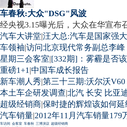
车春秋:大众"DSG"风波
经央视3.15曝光后，大众在华宣布召回
汽车大讲堂
|
汪大总:汽车是国家强
车领袖
|
访问北京现代常务副总李峰
星期三会客室
|
[332期]：雾霾是否
重磅1+1
|
中国车成长报告
新车潮人秀
|
第三十三期:沃尔沃V60
本土车企研发调查
|
北汽
长安
比亚
超级经销商
|
保时捷的辉煌该如何延
汽车销量
|
2012年11月汽车销量179
车访间
会客室
车春秋
三博演议
超级经销商