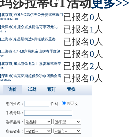
玛莎拉蒂GT活动
更多>>
已报名
0
人
[北京市]VOLVO高尔夫公开赛试驾送门
票先到先得
已报名
1
人
[天津市]来捷众置换捷达可享万元礼
包！
已报名
0
人
[上海市]东昌斯柯达4月钜献四重奏
已报名
0
人
[上海市]4.7-4.8东昌凯帝山姆春季红酒
节
已报名
2
人
[北京市]东风雪铁龙新世嘉赏车试驾专
场
已报名
0
人
[深圳市]雷克萨斯超低价秒杀团购会震
撼启动
询价
试驾
预订
置换
您的姓名：
性别：
男
女
手机号码：
选择品牌：
所在省市：