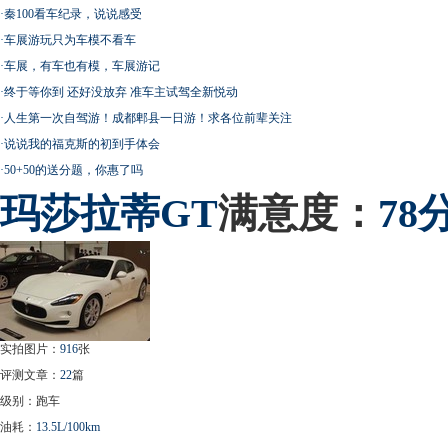
·
秦100看车纪录，说说感受
·
车展游玩只为车模不看车
·
车展，有车也有模，车展游记
·
终于等你到 还好没放弃 准车主试驾全新悦动
·
人生第一次自驾游！成都郫县一日游！求各位前辈关注
·
说说我的福克斯的初到手体会
·
50+50的送分题，你惠了吗
玛莎拉蒂
GT
满意度：
78
实拍图片：
916
张
评测文章：
22
篇
级别：跑车
油耗：
13.5L/100km