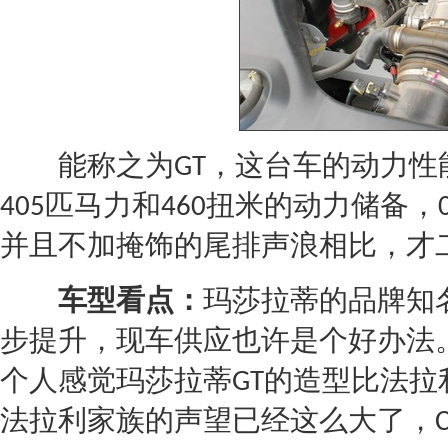
能称之为
，这台车的动力性
GT
匹马力和
扭米的动力储备，
405
460
并且不加掩饰的尾排声浪相比，才
车型看点：
玛莎拉蒂
的品牌知
步提升，现车供应也许是个好办法
个人感觉
玛莎拉蒂
的造型比
法拉
GT
法拉利
家族的声望已经这么大了，
C