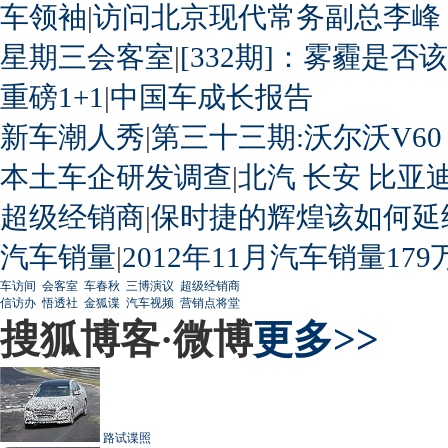
车领袖
|
访问北京现代常务副总李峰
星期三会客室
|
[332期]：雾霾是否
重磅1+1
|
中国车成长报告
新车潮人秀
|
第三十三期:沃尔沃V60
本土车企研发调查
|
北汽
长安
比亚
超级经销商
|
保时捷的辉煌该如何延
汽车销量
|
2012年11月汽车销量179
车访间
会客室
车春秋
三博演议
超级经销商
信访办
悟透社
金狐谍
汽车视频
营销点将堂
搜狐博客·微博
更多>>
路试谍照