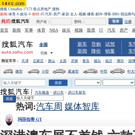
搜狐
ChinaRen
17173
焦点房地产
搜狗
新闻
-
体育
-
S
-
娱乐
-
V
-
财经
-
IT
-
汽车
-
房产
-
家居
-
女人
-
视频
-
播客
-
邮件
-
博客
-
BBS
-
我说两句
用户名：
密码：
注册
首页
-
新闻
-
军事
-
体育
-
NBA
-
娱乐
-
视频
-
股票
-
IT
-
汽车
-
房产
-
新车
导购
试驾
车
全国
新闻
降价
销量
车
切换
附近车市：
天津
|
石家庄
|
唐山
|
太原
|
济南
|
青岛
|
烟台
|
临沂
|
潍坊
|
淄
微型
小型
紧凑型
中型
中大
汽车频道
>
进口车
>
进口车新车
热词:
汽车周
媒体智库
玛莎拉蒂 GT