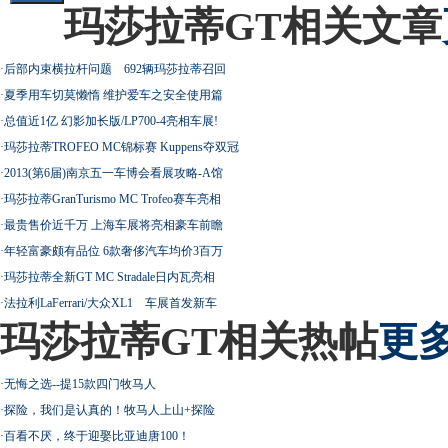
玛莎拉蒂GT相关文章
·
后部内束横拉杆问题 692辆玛莎拉蒂召回
·
夏季用车切莫懒惰 维护爱车之安全使用篇
·
总值近1亿 幻影加长版/LP700-4亮相车展!
·
玛莎拉蒂TROFEO MC锦标赛 Kuppens夺双冠
·
2013(第6届)南京五一车博会看展攻略-A馆
·
玛莎拉蒂GranTurismo MC Trofeo赛车亮相
·
最贵售价近千万 上海车展将亮相豪车前瞻
·
年轻富豪颇有品位 6款奢侈汽车均价3百万
·
玛莎拉蒂全新GT MC Stradale日内瓦亮相
·
法拉利LaFerrari/大众XL1 车展首发新车
玛莎拉蒂GT相关热帖
更多
·
无悔之选--提15款四门牧马人
·
探险，我们是认真的！牧马人上山+探险
·
百看不厌，终于迎娶比亚迪唐100！