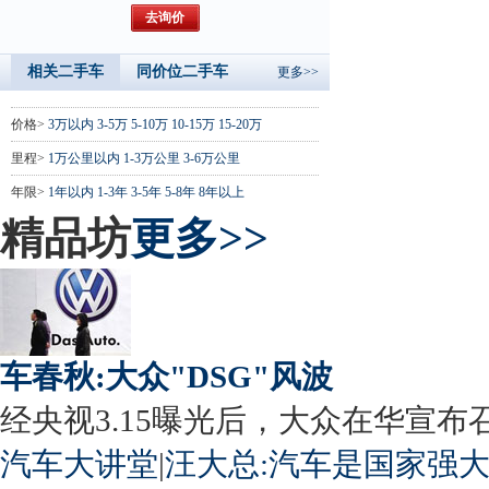
相关二手车
同价位二手车
更多>>
价格>
3万以内
3-5万
5-10万
10-15万
15-20万
里程>
1万公里以内
1-3万公里
3-6万公里
年限>
1年以内
1-3年
3-5年
5-8年
8年以上
精品坊
更多>>
车春秋:大众"DSG"风波
经央视3.15曝光后，大众在华宣布召回
汽车大讲堂
|
汪大总:汽车是国家强