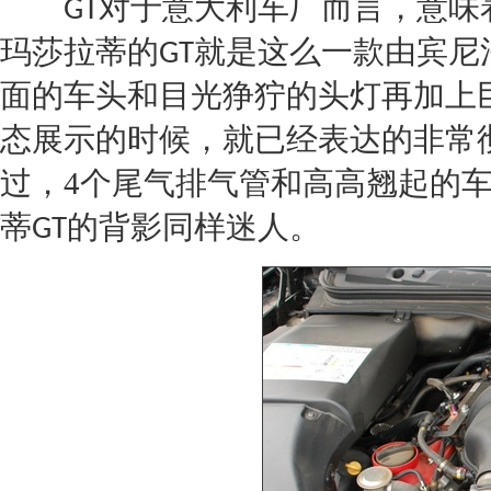
对于意大利车厂而言，意味
GT
玛莎拉蒂
的
就是这么一款由宾尼
GT
面的车头和目光狰狞的头灯再加上
态展示的时候，就已经表达的非常
过，4个尾气排气管和高高翘起的
蒂
的背影同样迷人。
GT