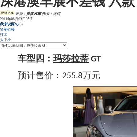
深港澳车展不差钱 六
来源：
搜狐汽车
作者：海阔
2011年06月03日05:51
我来说两句
(
0
)
复制链接
打印
大
中
小
车型四：
玛莎拉蒂
GT
预计售价：
万元
255.8