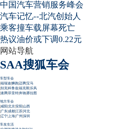
中国汽车营销服务峰会
汽车记忆--北汽创始人
乘客撞车载屏幕死亡
热议油价或下调0.22元
网站导航
SAA搜狐车会
车型车会
|
福瑞迪
|
狮跑
|
迈腾
|
宝马
|
别克
|
科鲁兹
|
福克斯
|
乐风
|
速腾
|
菲亚特
|
奔驰
|
赛拉图
地方车会
|
咸阳
|
北京
|
安阳
|
山西
|
广东
|
成都
|
江苏
|
河北
|
辽宁
|
上海
|
广州
|
深圳
车友生活