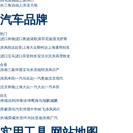
|
自驾游
|
挑战之旅
|
9421
|
长三角
|
自由人
|
车友天地
汽车品牌
热门
|
进口奔驰
|
进口奥迪
|
讴歌
|
英菲尼迪
|
雷克萨斯
|
东风悦达起亚
|
上海大众斯柯达
|
上海通用别克
|
进口宝马
|
进口菲亚特
|
长安沃尔沃
|
东风雪铁龙
合资
|
东南三菱
|
华晨宝马
|
长安福特
|
东风日产
|
东风本田
|
一汽马自达
|
一汽奥迪
|
北京现代
|
北京奔驰
|
上海大众
|
一汽大众
|
一汽丰田
自主
|
奇瑞
|
吉利
|
华泰
|
全球鹰
|
海马
|
瑞麒
|
威麟
|
帝豪
|
英伦汽车
|
华晨中华
|
哈飞
|
东风风行
|
长城
|
荣威
|
长安
|
中兴
|
比亚迪
|
东南
|
广汽
实用工具
网站地图