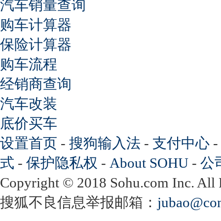
汽车销量查询
购车计算器
保险计算器
购车流程
经销商查询
汽车改装
底价买车
设置首页
-
搜狗输入法
-
支付中心
式
-
保护隐私权
-
About SOHU
-
公
Copyright
©
2018 Sohu.com Inc. Al
搜狐不良信息举报邮箱：
jubao@con