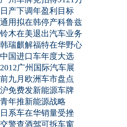
日产下调年盈利目标
通用拟在韩停产科鲁兹
铃木在美退出汽车业务
韩瑞麒解福特在华野心
中国进口车年度大选
2012广州国际汽车展
前九月欧洲车市盘点
沪免费发新能源车牌
青年推新能源战略
日系车在华销量受挫
交警查酒驾可拆车窗