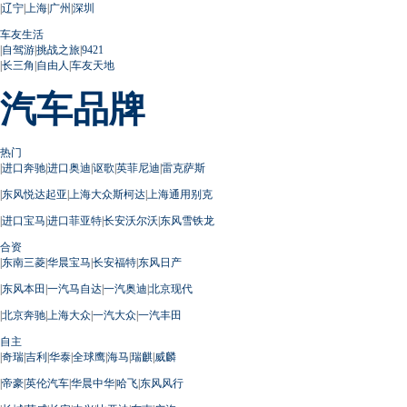
|
辽宁
|
上海
|
广州
|
深圳
车友生活
|
自驾游
|
挑战之旅
|
9421
|
长三角
|
自由人
|
车友天地
汽车品牌
热门
|
进口奔驰
|
进口奥迪
|
讴歌
|
英菲尼迪
|
雷克萨斯
|
东风悦达起亚
|
上海大众斯柯达
|
上海通用别克
|
进口宝马
|
进口菲亚特
|
长安沃尔沃
|
东风雪铁龙
合资
|
东南三菱
|
华晨宝马
|
长安福特
|
东风日产
|
东风本田
|
一汽马自达
|
一汽奥迪
|
北京现代
|
北京奔驰
|
上海大众
|
一汽大众
|
一汽丰田
自主
|
奇瑞
|
吉利
|
华泰
|
全球鹰
|
海马
|
瑞麒
|
威麟
|
帝豪
|
英伦汽车
|
华晨中华
|
哈飞
|
东风风行