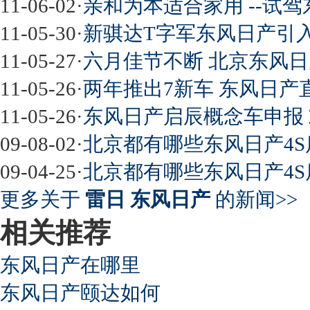
11-06-02
·
亲和为本适合家用 --试驾
11-05-30
·
新骐达T字军东风日产引
11-05-27
·
六月佳节不断 北京东风
11-05-26
·
两年推出7新车 东风日产
11-05-26
·
东风日产启辰概念车申报
09-08-02
·
北京都有哪些东风日产4S
09-04-25
·
北京都有哪些东风日产4S
更多关于
雷日 东风日产
的新闻>>
相关推荐
东风日产在哪里
东风日产颐达如何