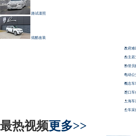
路试谍照
炫酷改装
政府难
自主若
协管员
电动公
概念车
进口车
上海车
公车采
最热视频
更多>>