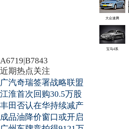
大众速腾
宝马4系
A6719|B7843
近期热点关注
广汽奇瑞签署战略联盟
江淮首次回购30.5万股
丰田否认在华持续减产
成品油降价窗口或开启
广州车牌竞拍得9121万