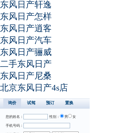
东风日产轩逸
东风日产怎样
东风日产逍客
东风日产汽车
东风日产骊威
二手东风日产
东风日产尼桑
北京东风日产4s店
询价
试驾
预订
置换
您的姓名：
性别：
男
女
手机号码：