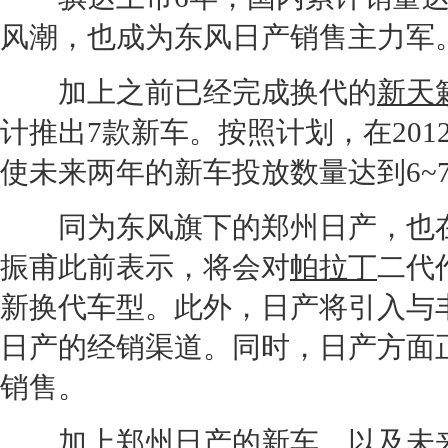
风潮，也成为
东风日产
销售主力军
加上之前已经完成换代的
新天
计推出7款
新车
。按照计划，在201
使未来两年的
新车
投放数量达到6~
同为东风旗下的
郑州日产
，也
振甫此前表示，将会对
帕拉丁
二代
新换代车型。此外，
日产
将引入与
日产
的经销渠道。同时，
日产
方面
销售。
加上
郑州日产
的
新车
，以及未