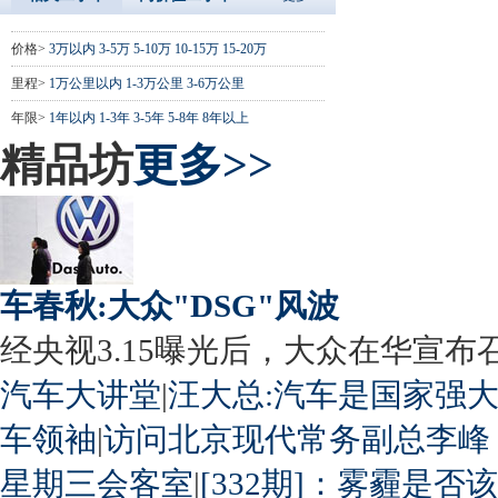
价格>
3万以内
3-5万
5-10万
10-15万
15-20万
里程>
1万公里以内
1-3万公里
3-6万公里
年限>
1年以内
1-3年
3-5年
5-8年
8年以上
精品坊
更多>>
车春秋:大众"DSG"风波
经央视3.15曝光后，大众在华宣布召回
汽车大讲堂
|
汪大总:汽车是国家强
车领袖
|
访问北京现代常务副总李峰
星期三会客室
|
[332期]：雾霾是否