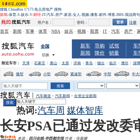
搜狐
ChinaRen
17173
焦点房地产
搜狗
新闻
-
体育
-
S
-
娱乐
-
V
-
财经
-
IT
-
汽车
-
房产
-
家居
-
女人
-
视频
-
播客
-
邮件
-
博客
-
BBS
-
我说两句
用户名：
密码：
注册
首页
-
新闻
-
军事
-
体育
-
NBA
-
娱乐
-
视频
-
股票
-
IT
-
汽车
-
房产
-
新车
导购
试驾
车
全国
新闻
降价
销量
车
切换
附近车市：
天津
|
石家庄
|
唐山
|
太原
|
济南
|
青岛
|
烟台
|
临沂
|
潍坊
|
淄
微型
小型
紧凑型
中型
中大
汽车频道
>
汽车新闻
>
合资企业新闻
热词:
汽车周
媒体智库
长安PSA已通过发改委
来源：
四川在线-华西都市报
作者：张薇娜