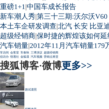
重磅1+1
|
中国车成长报告
新车潮人秀
|
第三十三期:沃尔沃V60
本土车企研发调查
|
北汽
长安
比亚
超级经销商
|
保时捷的辉煌该如何延
汽车销量
|
2012年11月汽车销量179
车访间
会客室
车春秋
三博演议
超级经销商
信访办
悟透社
金狐谍
汽车视频
营销点将堂
搜狐博客·微博
更多>>
路试谍照
炫酷改装