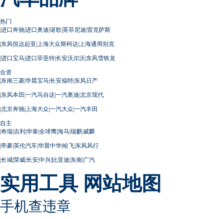
热门
|
进口奔驰
|
进口奥迪
|
讴歌
|
英菲尼迪
|
雷克萨斯
|
东风悦达起亚
|
上海大众斯柯达
|
上海通用别克
|
进口宝马
|
进口菲亚特
|
长安沃尔沃
|
东风雪铁龙
合资
|
东南三菱
|
华晨宝马
|
长安福特
|
东风日产
|
东风本田
|
一汽马自达
|
一汽奥迪
|
北京现代
|
北京奔驰
|
上海大众
|
一汽大众
|
一汽丰田
自主
|
奇瑞
|
吉利
|
华泰
|
全球鹰
|
海马
|
瑞麒
|
威麟
|
帝豪
|
英伦汽车
|
华晨中华
|
哈飞
|
东风风行
|
长城
|
荣威
|
长安
|
中兴
|
比亚迪
|
东南
|
广汽
实用工具
网站地图
手机查违章