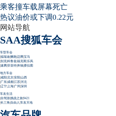
乘客撞车载屏幕死亡
热议油价或下调0.22元
网站导航
SAA搜狐车会
车型车会
|
福瑞迪
|
狮跑
|
迈腾
|
宝马
|
别克
|
科鲁兹
|
福克斯
|
乐风
|
速腾
|
菲亚特
|
奔驰
|
赛拉图
地方车会
|
咸阳
|
北京
|
安阳
|
山西
|
广东
|
成都
|
江苏
|
河北
|
辽宁
|
上海
|
广州
|
深圳
车友生活
|
自驾游
|
挑战之旅
|
9421
|
长三角
|
自由人
|
车友天地
汽车品牌