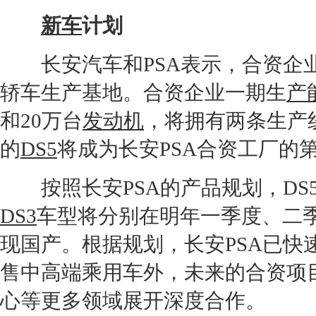
新车
计划
长安汽车
和PSA表示，合资
轿车生产基地。合资企业一期生
产
和20万台
发动机
，将拥有两条生产
的
DS5
将成为
长安
PSA合资工厂的
按照
长安
PSA的产品规划，
DS
DS3
车型将分别在明年一季度、二
现国产。根据规划，
长安
PSA已快
售中高端乘用车外，未来的合资项
心等更多领域展开深度合作。