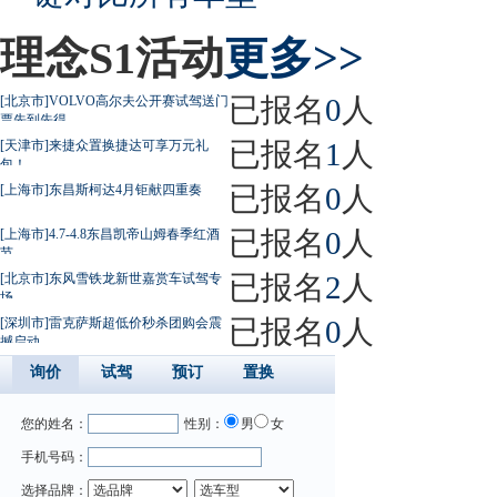
理念S1活动
更多>>
已报名
0
人
[北京市]VOLVO高尔夫公开赛试驾送门
票先到先得
已报名
1
人
[天津市]来捷众置换捷达可享万元礼
包！
已报名
0
人
[上海市]东昌斯柯达4月钜献四重奏
已报名
0
人
[上海市]4.7-4.8东昌凯帝山姆春季红酒
节
已报名
2
人
[北京市]东风雪铁龙新世嘉赏车试驾专
场
已报名
0
人
[深圳市]雷克萨斯超低价秒杀团购会震
撼启动
询价
试驾
预订
置换
您的姓名：
性别：
男
女
手机号码：
选择品牌：