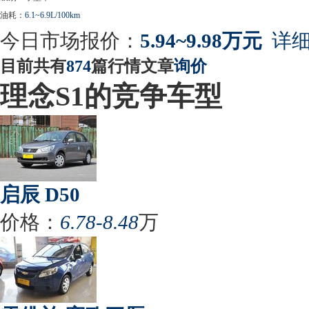
油耗：
6.1~6.9L/100km
今日市场报价：
5.94~9.98万元
详细
目前共有
874
篇行情文章
询价
理念S1的竞争车型
启辰 D50
价格：
6.78-8.48
万