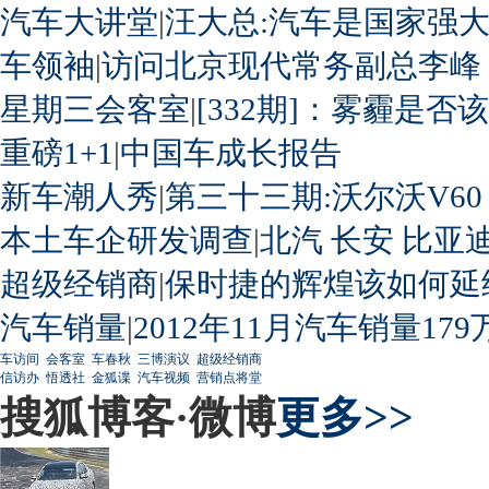
汽车大讲堂
|
汪大总:汽车是国家强
车领袖
|
访问北京现代常务副总李峰
星期三会客室
|
[332期]：雾霾是否
重磅1+1
|
中国车成长报告
新车潮人秀
|
第三十三期:沃尔沃V60
本土车企研发调查
|
北汽
长安
比亚
超级经销商
|
保时捷的辉煌该如何延
汽车销量
|
2012年11月汽车销量179
车访间
会客室
车春秋
三博演议
超级经销商
信访办
悟透社
金狐谍
汽车视频
营销点将堂
搜狐博客·微博
更多>>