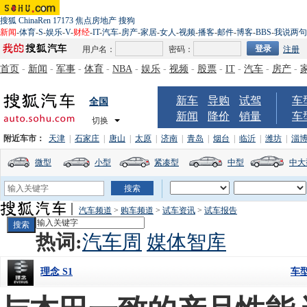
搜狐
ChinaRen
17173
焦点房地产
搜狗
新闻
-
体育
-
S
-
娱乐
-
V
-
财经
-
IT
-
汽车
-
房产
-
家居
-
女人
-
视频
-
播客
-
邮件
-
博客
-
BBS
-
我说两句
用户名：
密码：
注册
首页
-
新闻
-
军事
-
体育
-
NBA
-
娱乐
-
视频
-
股票
-
IT
-
汽车
-
房产
-
新车
导购
试驾
车
全国
新闻
降价
销量
车
切换
附近车市：
天津
|
石家庄
|
唐山
|
太原
|
济南
|
青岛
|
烟台
|
临沂
|
潍坊
|
淄
微型
小型
紧凑型
中型
中大
汽车频道
>
购车频道
>
试车资讯
>
试车报告
热词:
汽车周
媒体智库
车
理念 S1