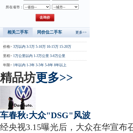
所在省市：
相关二手车
同价位二手车
更多>>
价格>
3万以内
3-5万
5-10万
10-15万
15-20万
里程>
1万公里以内
1-3万公里
3-6万公里
年限>
1年以内
1-3年
3-5年
5-8年
8年以上
精品坊
更多>>
车春秋:大众"DSG"风波
经央视3.15曝光后，大众在华宣布召回