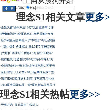
上网从搜狗开始
网页
新闻
理念S1相关文章
更多>
·
全景天窗/操作系统! 10万元自主轿车点评
·
[无锡]理念S1全系优惠1.3万元 最低5万余
·
新外观更贴合年轻人 广本理念S1到店实拍
·
【谍中谍】哈弗H9/红旗L5 评5月重磅车讯
·
[太原]广本理念S1优惠1.5万 部分有现车!
·
展前钜惠 飞度/阳光等10万内小车降1.5万
·
全新理念S1一元上牌 综合优惠高达五千元
·
全新理念S1上市售7.88万起 共推五款车型
·
[厦门]2013款理念S1到店 订车送万元礼包
·
2013重庆国际车展 6款重点新车值得关注
理念S1相关热帖
更多>>
·
无悔之选--提15款四门牧马人