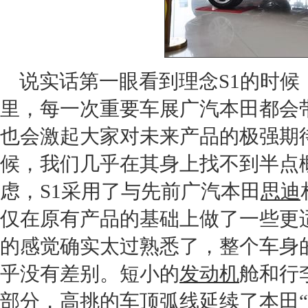
说实话第一眼看到
理念S1
的时候
里，每一次重要车展
广汽本田
都会
也会激起大家对未来产品的极强期
候，我们几乎在其身上找不到半点
虑，S1采用了与先前
广汽本田
思迪
仅在原有产品的基础上做了一些更
的感觉确实太过熟悉了，整个车身
乎没有差别。短小的
发动机
舱和行
部分，高挑的车顶弧线延续了
本田