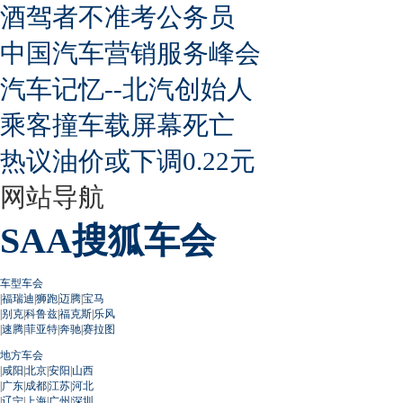
酒驾者不准考公务员
中国汽车营销服务峰会
汽车记忆--北汽创始人
乘客撞车载屏幕死亡
热议油价或下调0.22元
网站导航
SAA搜狐车会
车型车会
|
福瑞迪
|
狮跑
|
迈腾
|
宝马
|
别克
|
科鲁兹
|
福克斯
|
乐风
|
速腾
|
菲亚特
|
奔驰
|
赛拉图
地方车会
|
咸阳
|
北京
|
安阳
|
山西
|
广东
|
成都
|
江苏
|
河北
|
辽宁
|
上海
|
广州
|
深圳