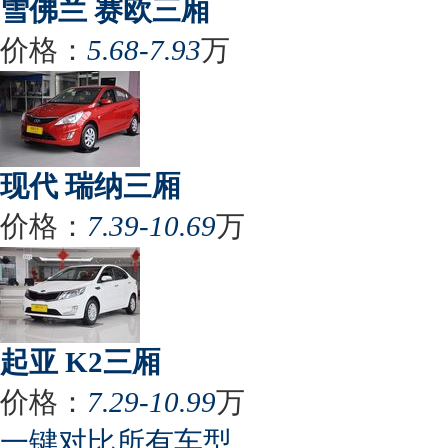
雪佛兰 赛欧三厢
价格：
5.68-7.93
万
现代 瑞纳三厢
价格：
7.39-10.69
万
起亚 K2三厢
价格：
7.29-10.99
万
一键对比所有车型