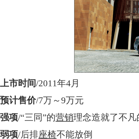
上市时间
/2011年4月
预计售价
/7万～9万元
强项
/“三同”的
营销
理念造就了不凡
弱项
/后排
座椅
不能放倒