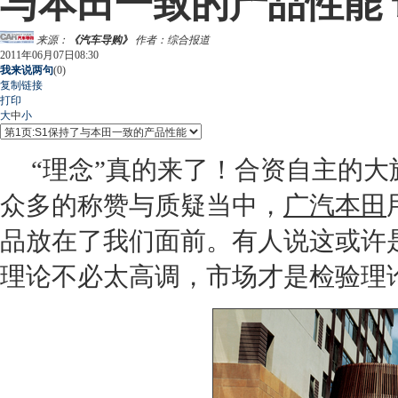
与本田一致的产品性能
来源：
《汽车导购》
作者：综合报道
2011年06月07日08:30
我来说两句
(
0
)
复制链接
打印
大
中
小
“理念”真的来了！合资自主的大
众多的称赞与质疑当中，
广汽本田
品放在了我们面前。有人说这或许
理论不必太高调，市场才是检验理