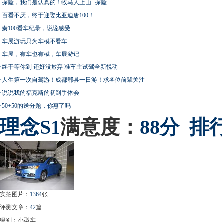
·
探险，我们是认真的！牧马人上山+探险
·
百看不厌，终于迎娶比亚迪唐100！
·
秦100看车纪录，说说感受
·
车展游玩只为车模不看车
·
车展，有车也有模，车展游记
·
终于等你到 还好没放弃 准车主试驾全新悦动
·
人生第一次自驾游！成都郫县一日游！求各位前辈关注
·
说说我的福克斯的初到手体会
·
50+50的送分题，你惠了吗
理念
S1
满意度：
88分
排
实拍图片：
1364
张
评测文章：
42
篇
级别：小型车