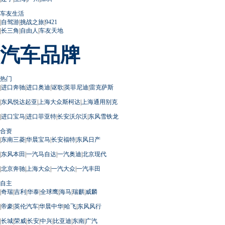
车友生活
|
自驾游
|
挑战之旅
|
9421
|
长三角
|
自由人
|
车友天地
汽车品牌
热门
|
进口奔驰
|
进口奥迪
|
讴歌
|
英菲尼迪
|
雷克萨斯
|
东风悦达起亚
|
上海大众斯柯达
|
上海通用别克
|
进口宝马
|
进口菲亚特
|
长安沃尔沃
|
东风雪铁龙
合资
|
东南三菱
|
华晨宝马
|
长安福特
|
东风日产
|
东风本田
|
一汽马自达
|
一汽奥迪
|
北京现代
|
北京奔驰
|
上海大众
|
一汽大众
|
一汽丰田
自主
|
奇瑞
|
吉利
|
华泰
|
全球鹰
|
海马
|
瑞麒
|
威麟
|
帝豪
|
英伦汽车
|
华晨中华
|
哈飞
|
东风风行
|
长城
|
荣威
|
长安
|
中兴
|
比亚迪
|
东南
|
广汽