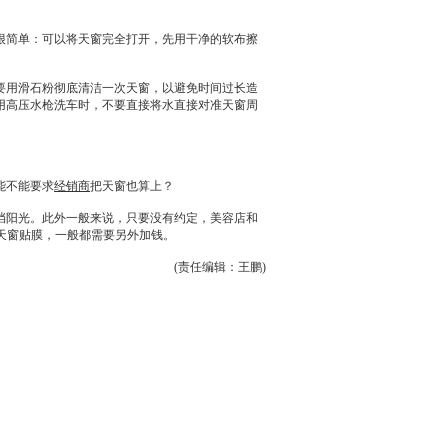
很简单：可以将
天窗
完全打开，先用干净的软布擦
要用滑石粉彻底清洁一次
天窗
，以避免时间过长造
用高压水枪洗车时，不要直接将水直接对准
天窗
周
能不能要求
经销商
把
天窗
也算上？
挡阳光。此外一般来说，只要没有约定，美容店和
天窗
贴膜，一般都需要另外加钱。
(责任编辑：王鹏)