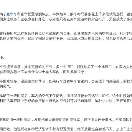
为了
豪华车
和豪华配置版的标志。事到如今，购车时只要多花上千来元就能选配，很
因素让很多车主极少会打开它，或者也只有在郊外旅游时偶尔会打开，
天窗
成为了多
在行驶时气流在车顶快速流动形成车内的负压，迅速将车内污浊的空气抽出。利用好
忽略
天窗
的保养，如出了问题
天窗
打不开、出现漏水或出现异音时，那无疑是给自
方便。
空气流通速度，换来更新鲜的空气。多一个“窗”，就犹如多了一个通风口，在车内人
会发现实际上不会有什么尘土卷入车内，而且风噪很小。
等雨水较多、温差较大的季节，如果行车过程中车窗紧闭，会造成车内外温差，前挡
的雾气。
了一段时间后，车内的空气不仅闷热，而且温度也会高达50～60℃。这个时候如
利用汽车行驶中形成的负压抽出燥热的空气就可以迅速降温。这种小办法，不仅速度
爱车使用一段时间后，发现汽车
天窗
即使关闭得很紧，但下雨天还会渗水，不知原因
因所致。他说现在各种经济型轿车都有配置
天窗
，做工质量也会参差不齐。加上车主