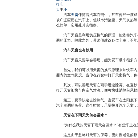
打印
大
中
小
汽车
天窗
伴随着汽车而诞生，甚至曾经一度成
被广泛应用在汽车上。但城市污染重、天气炎热等
么简单，它用处其实很多。
汽车
天窗
是利用负压换气的原理，能依靠汽车
调
的压力。除此之外，蔡师傅建议各位车主：不能
汽车
天窗
也有妙用
汽车
天窗
只要学会善用，能为爱车带来很多
首先，我们可以用
天窗
的换气原理来加快车内
厢内的空气状况。当你在行驶中打开
天窗
换气，你
其次，可以善用
天窗
在雨季迅速除雾。在夏秋
打开
天窗
加快车内空气对流，便可快捷消除前风挡
第三，夏季快速去除热气。当爱车在太阳底下暴晒
汽车
空调
的负荷。这个时候，只要拉开汽车
天窗
，
天窗
在下雨天为何会漏水？
“为什么我的
天窗
下雨天会漏水？”有些车主在
这是由于忽略对
天窗
的保养，密封圈老化的原