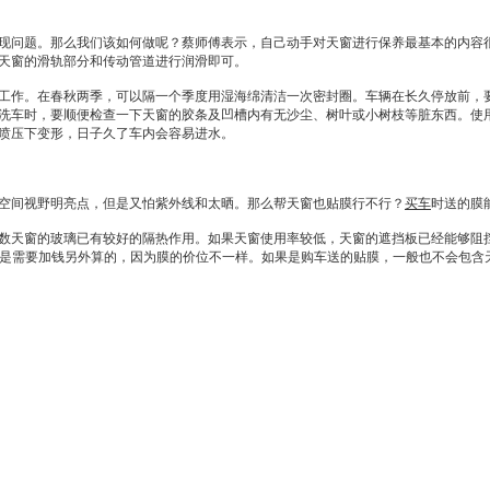
问题。那么我们该如何做呢？蔡师傅表示，自己动手对
天窗
进行保养最基本的内容
天窗
的滑轨部分和传动管道进行润滑即可。
工作。在春秋两季，可以隔一个季度用湿海绵清洁一次密封圈。车辆在长久停放前，
洗车时，要顺便检查一下
天窗
的胶条及凹槽内有无沙尘、树叶或小树枝等脏东西。使
喷压下变形，日子久了车内会容易进水。
空间视野明亮点，但是又怕紫外线和太晒。那么帮
天窗
也贴膜行不行？
买车
时送的膜
数
天窗
的玻璃已有较好的隔热作用。如果
天窗
使用率较低，
天窗
的遮挡板已经能够阻
是需要加钱另外算的，因为膜的价位不一样。如果是购车送的贴膜，一般也不会包含