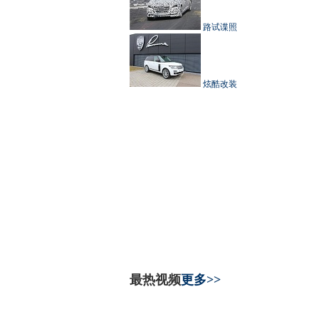
路试谍照
炫酷改装
最热视频
更多>>