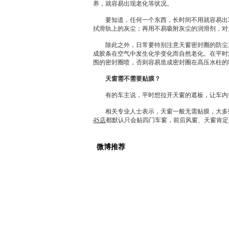
养，就容易出现老化等状况。
要知道，任何一个东西，长时间不用就容易出现
拭滑轨上的灰尘；再用不易吸附灰尘的润滑剂，对
除此之外，日常要特别注意
天窗
密封圈的防尘
成胶条在空气中发生化学变化而自然老化。在平时
围的密封圈喷，否则容易造成密封圈在高压水柱的
天窗
需不需要贴膜？
有的车主说，平时想拉开
天窗
的遮板，让车内
相关专业人士表示，
天窗
一般无需贴膜，大多
4S店
都默认只会贴四门车窗，前后风窗、
天窗
肯定
微博推荐