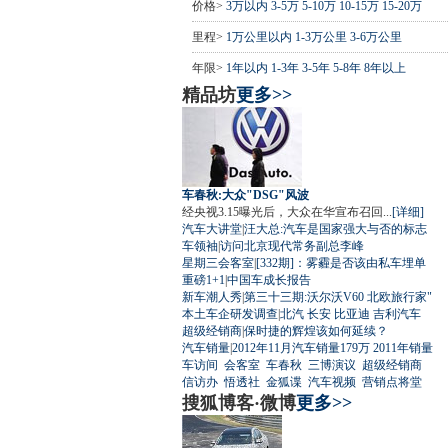
价格>
3万以内
3-5万
5-10万
10-15万
15-20万
里程>
1万公里以内
1-3万公里
3-6万公里
年限>
1年以内
1-3年
3-5年
5-8年
8年以上
精品坊
更多>>
车春秋:大众"DSG"风波
经央视3.15曝光后，大众在华宣布召回...
[详细]
汽车大讲堂
|
汪大总:汽车是国家强大与否的标志
车领袖
|
访问北京现代常务副总李峰
星期三会客室
|
[332期]：雾霾是否该由私车埋单
重磅1+1
|
中国车成长报告
新车潮人秀
|
第三十三期:沃尔沃V60 北欧旅行家"
本土车企研发调查
|
北汽
长安
比亚迪
吉利汽车
超级经销商
|
保时捷的辉煌该如何延续？
汽车销量
|
2012年11月汽车销量179万
2011年销量
车访间
会客室
车春秋
三博演议
超级经销商
信访办
悟透社
金狐谍
汽车视频
营销点将堂
搜狐博客·微博
更多>>