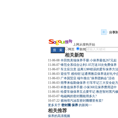
分享
上网从搜狗开始
网页
新闻
相关新闻
11-06-08
·
丰田凯美瑞保养手册:小保养最低267元起
11-06-07
·
锋范全系综合让利1.05万送10次免费保养
11-06-07
·
车主应注意 远离12种错误的爱车保养方
11-06-03
·
迎佳节 感传统!运通博雅店保养送好礼中(
11-06-03
·
广本国贸店 端午推出"保养团购会"活动
11-06-03
·
雨季来临勤做保养 行车牢记三大安全处
11-06-03
·
科鲁兹保养手册:小保368元保养费用适中
11-06-01
·
给爱车做保养五点要牢记 教您智对黑汽
10-03-07
·
电磁阀的密封圈能用多久?
10-07-22
·
索纳塔汽油泵密封圈哪里有卖?
更多关于
密封圈 保养
的新闻>>
相关推荐
保养的高清视频