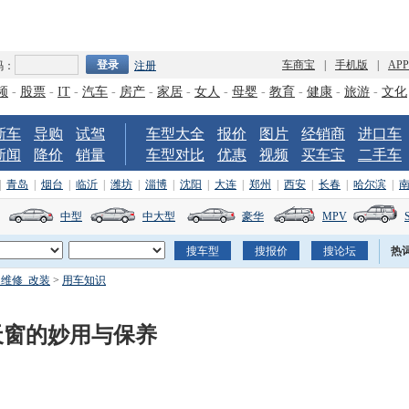
车商宝
|
手机版
|
AP
码：
注册
频
-
股票
-
IT
-
汽车
-
房产
-
家居
-
女人
-
母婴
-
教育
-
健康
-
旅游
-
文化
新车
导购
试驾
车型大全
报价
图片
经销商
进口车
新闻
降价
销量
车型对比
优惠
视频
买车宝
二手车
|
青岛
|
烟台
|
临沂
|
潍坊
|
淄博
|
沈阳
|
大连
|
郑州
|
西安
|
长春
|
哈尔滨
|
中型
中大型
豪华
MPV
热
_维修_改装
>
用车知识
天窗的妙用与保养