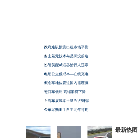
政府难以预测出租市场平衡
自主若无技术与品牌没前途
协管员配喊话器治行人违章
电动公交低成本—在线充电
概念车地位窘迫国内需谨慎
进口车低迷 高端消费下降
上海车展显本土SUV 战味浓
公车采购出手自主元年可期
最新热图