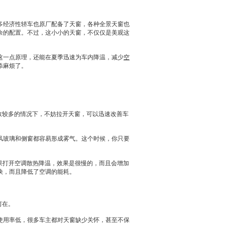
多经济性轿车也原厂配备了
天窗
，各种全景
天窗
也
余的配置。不过，这小小的
天窗
，不仅仅是美观这
这一点原理，还能在夏季迅速为车内降温，减少
空
己添麻烦了。
数较多的情况下，不妨拉开
天窗
，可以迅速改善车
风玻璃和侧窗都容易形成雾气。这个时候，你只要
果打开
空调
散热降温，效果是很慢的，而且会增加
快，而且降低了
空调
的能耗。
何在。
使用率低，很多车主都对
天窗
缺少关怀，甚至不保