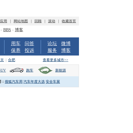
P应用
|
网站地图
|
回顾
|
滚动
|
收藏首页
-
BBS
-
博客
用车
问答
论坛
微博
保养
投诉
服务
博客
南京
|
合肥
查看更多城市>>
SUV
跑车
新能源
词：
搜狐汽车周
汽车年度大选
安全车展