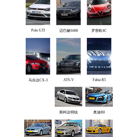
Polo GTI
迈巴赫S600
罗密欧4C
ATS-V
Fabia R5
马自达CX-3
斯柯达明锐
奥迪R8