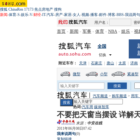
搜狐
ChinaRen
17173
焦点房地产
搜狗
新闻
-
体育
-
S
-
娱乐
-
V
-
财经
-
IT
-
汽车
-
房产
-
家居
-
女人
-
视频
-
播客
-
邮件
-
博客
-
BBS
-
我说两句
用户名：
密
首页
-
新闻
-
军事
-
体育
-
NBA
-
娱乐
-
视
全国
切换
附近车市：
天津
|
石家庄
|
唐山
|
太原
|
济南
微型
小型
紧凑型
汽车频道
>
购车频道
>
用车
热词:
汽车周
媒体智库
不要把天窗当摆设 详解
来源：
中安在线
2011年06月08日07:42
我来说两句
(
0
)
复制链接