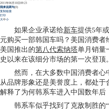
2011年06月10日09:23
我来说两句
(
0
)
复制链接
打印
大
中
小
如果企业承诺给
新车
提供5年
元购买一部韩国车吗？美国消费者给
美国推出的
第八代索纳塔
单月销量
史以来在该细分市场的第一次登顶
然而，在大多数中国消费者心中
从品牌形象还是美誉度上，都处于
解释了为何韩系车进入中国数年后
韩系车似乎找到了克敌制胜的“法