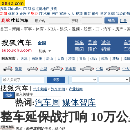
搜狐
ChinaRen
17173
焦点房地产
搜狗
新闻
-
体育
-
S
-
娱乐
-
V
-
财经
-
IT
-
汽车
-
房产
-
家居
-
女人
-
视频
-
播客
-
邮件
-
博客
-
BBS
-
我说两句
用户名：
密码：
注册
首页
-
新闻
-
军事
-
体育
-
NBA
-
娱乐
-
视频
-
股票
-
IT
-
汽车
-
房产
-
新车
导购
试驾
车
全国
新闻
降价
销量
车
切换
附近车市：
天津
|
石家庄
|
唐山
|
太原
|
济南
|
青岛
|
烟台
|
临沂
|
潍坊
|
淄
微型
小型
紧凑型
中型
中大
汽车频道
>
汽车新闻
>
产业新闻
热词:
汽车周
媒体智库
整车延保战打响 10万
来源：
经济观察报
作者：杨小林