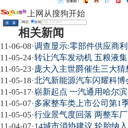
分享到：
上网从搜狗开始
网页
新闻
相关新闻
11-06-08
·
调查显示:零部件供应商
11-05-24
·
转让汽车发动机 五粮液
11-05-23
·
庞大入主世爵催生三大猜
11-05-18
·
北汽新能源汽车闪耀科博会
11-05-17
·
崭新起点 一汽通用哈尔滨
11-05-07
·
多家整车类上市公司第1
11-05-05
·
行业景气度回落 两整车
11-04-07
·
14城市消协建议 轮胎纳入