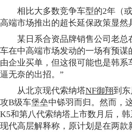
相比大多数竞争车型的2年（或3
高端市场推出的超长延保政策显然具
某日系合资品牌销售公司老总在
车在中高端市场发动的一场有预谋的
由企业买单，但这很可能也是韩系
逼无奈的出招。”
从
北京现代
索纳塔
NF御翔
到
东
攻
B级车
堡垒中铩羽而归。然而，
K5
和
第八代索纳塔
上市数月后，韩
现代
高层解释称，原计划是在两款