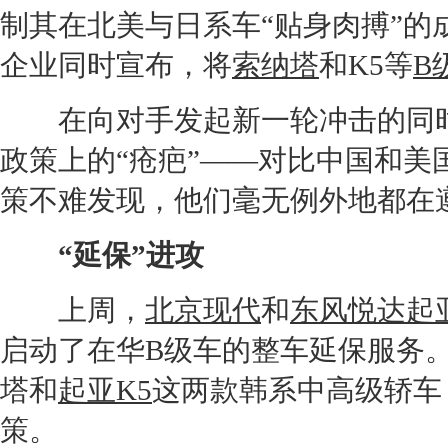
制其在北美与日系车“贴身肉搏”的
企业同时宣布，将
索纳塔
和K5等
B
在向对手发起新一轮冲击的同时
政策上的“疮疤”——对比中国和
策不难发现，他们毫无例外地都在遵
“延保”进攻
上周，
北京现代
和
东风悦达起
启动了在华
B级车
的整车延保服务
塔
和
起亚K5
这两款韩系中高级轿车，
策。