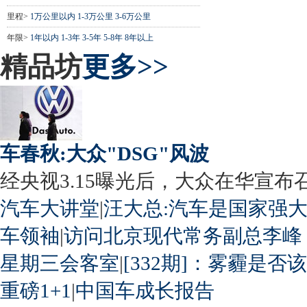
里程>
1万公里以内
1-3万公里
3-6万公里
年限>
1年以内
1-3年
3-5年
5-8年
8年以上
精品坊
更多>>
车春秋:大众"DSG"风波
经央视3.15曝光后，大众在华宣布召回
汽车大讲堂
|
汪大总:汽车是国家强
车领袖
|
访问北京现代常务副总李峰
星期三会客室
|
[332期]：雾霾是否
重磅1+1
|
中国车成长报告