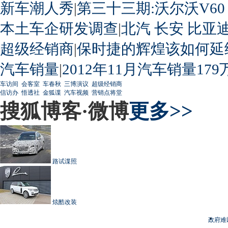
新车潮人秀
|
第三十三期:沃尔沃V60
本土车企研发调查
|
北汽
长安
比亚
超级经销商
|
保时捷的辉煌该如何延
汽车销量
|
2012年11月汽车销量179
车访间
会客室
车春秋
三博演议
超级经销商
信访办
悟透社
金狐谍
汽车视频
营销点将堂
搜狐博客·微博
更多>>
路试谍照
炫酷改装
政府难