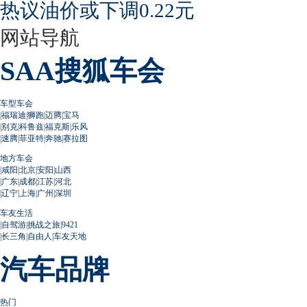
热议油价或下调0.22元
网站导航
SAA搜狐车会
车型车会
|
福瑞迪
|
狮跑
|
迈腾
|
宝马
|
别克
|
科鲁兹
|
福克斯
|
乐风
|
速腾
|
菲亚特
|
奔驰
|
赛拉图
地方车会
|
咸阳
|
北京
|
安阳
|
山西
|
广东
|
成都
|
江苏
|
河北
|
辽宁
|
上海
|
广州
|
深圳
车友生活
|
自驾游
|
挑战之旅
|
9421
|
长三角
|
自由人
|
车友天地
汽车品牌
热门