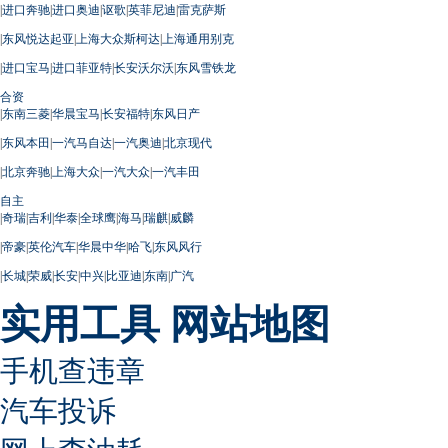
|
进口奔驰
|
进口奥迪
|
讴歌
|
英菲尼迪
|
雷克萨斯
|
东风悦达起亚
|
上海大众斯柯达
|
上海通用别克
|
进口宝马
|
进口菲亚特
|
长安沃尔沃
|
东风雪铁龙
合资
|
东南三菱
|
华晨宝马
|
长安福特
|
东风日产
|
东风本田
|
一汽马自达
|
一汽奥迪
|
北京现代
|
北京奔驰
|
上海大众
|
一汽大众
|
一汽丰田
自主
|
奇瑞
|
吉利
|
华泰
|
全球鹰
|
海马
|
瑞麒
|
威麟
|
帝豪
|
英伦汽车
|
华晨中华
|
哈飞
|
东风风行
|
长城
|
荣威
|
长安
|
中兴
|
比亚迪
|
东南
|
广汽
实用工具
网站地图
手机查违章
汽车投诉