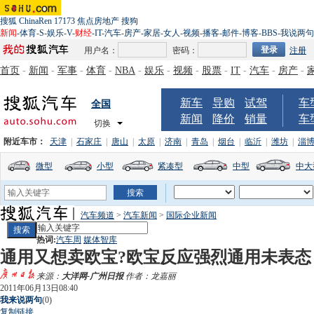
搜狐
ChinaRen
17173
焦点房地产
搜狗
新闻
-
体育
-
S
-
娱乐
-
V
-
财经
-
IT
-
汽车
-
房产
-
家居
-
女人
-
视频
-
播客
-
邮件
-
博客
-
BBS
-
我说两句
用户名：
密码：
注册
首页
-
新闻
-
军事
-
体育
-
NBA
-
娱乐
-
视频
-
股票
-
IT
-
汽车
-
房产
-
新车
导购
试驾
车
全国
新闻
降价
销量
车
切换
附近车市：
天津
|
石家庄
|
唐山
|
太原
|
济南
|
青岛
|
烟台
|
临沂
|
潍坊
|
淄
微型
小型
紧凑型
中型
中大
汽车频道
>
汽车新闻
>
国际企业新闻
热词:
汽车周
媒体智库
通用又想卖欧宝?欧宝反应强烈通用未表态
来源：
大洋网-广州日报
作者：龙嘉丽
2011年06月13日08:40
我来说两句
(
0
)
复制链接