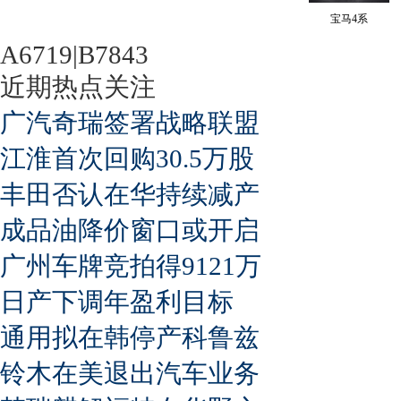
宝马4系
A6719|B7843
近期热点关注
广汽奇瑞签署战略联盟
江淮首次回购30.5万股
丰田否认在华持续减产
成品油降价窗口或开启
广州车牌竞拍得9121万
日产下调年盈利目标
通用拟在韩停产科鲁兹
铃木在美退出汽车业务