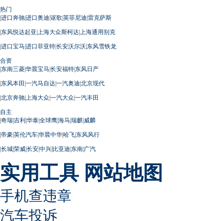
热门
|
进口奔驰
|
进口奥迪
|
讴歌
|
英菲尼迪
|
雷克萨斯
|
东风悦达起亚
|
上海大众斯柯达
|
上海通用别克
|
进口宝马
|
进口菲亚特
|
长安沃尔沃
|
东风雪铁龙
合资
|
东南三菱
|
华晨宝马
|
长安福特
|
东风日产
|
东风本田
|
一汽马自达
|
一汽奥迪
|
北京现代
|
北京奔驰
|
上海大众
|
一汽大众
|
一汽丰田
自主
|
奇瑞
|
吉利
|
华泰
|
全球鹰
|
海马
|
瑞麒
|
威麟
|
帝豪
|
英伦汽车
|
华晨中华
|
哈飞
|
东风风行
|
长城
|
荣威
|
长安
|
中兴
|
比亚迪
|
东南
|
广汽
实用工具
网站地图
手机查违章
汽车投诉