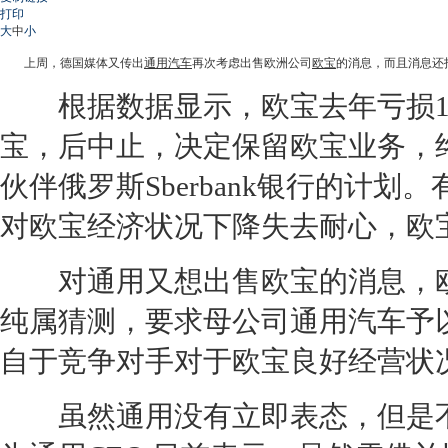
打印
大
中
小
上周，德国媒体又传出
通用汽车
再次考虑出售欧洲公司
欧宝
的消息，而且消息还
根据数据显示，
欧宝
去年亏损1
宝
，后中止，决定保留
欧宝
业务，
伙伴俄罗斯Sberbank银行的计划
对
欧宝
经济状况下降失去耐心，
欧
对
通用
又想出售
欧宝
的消息，
纯属猜测，要求母公司
通用汽车
予
自于竞争对手对于
欧宝
良好经营状
虽然
通用
没有立即表态，但是