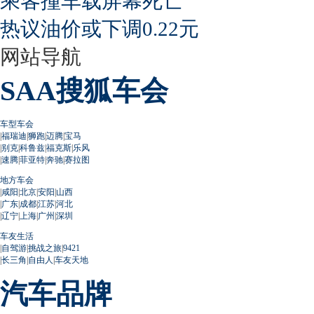
乘客撞车载屏幕死亡
热议油价或下调0.22元
网站导航
SAA搜狐车会
车型车会
|
福瑞迪
|
狮跑
|
迈腾
|
宝马
|
别克
|
科鲁兹
|
福克斯
|
乐风
|
速腾
|
菲亚特
|
奔驰
|
赛拉图
地方车会
|
咸阳
|
北京
|
安阳
|
山西
|
广东
|
成都
|
江苏
|
河北
|
辽宁
|
上海
|
广州
|
深圳
车友生活
|
自驾游
|
挑战之旅
|
9421
|
长三角
|
自由人
|
车友天地
汽车品牌