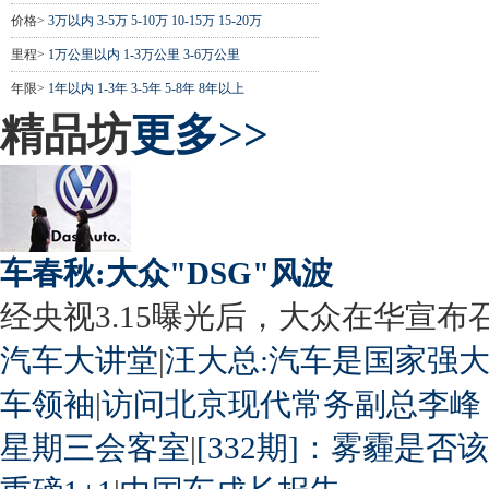
价格>
3万以内
3-5万
5-10万
10-15万
15-20万
里程>
1万公里以内
1-3万公里
3-6万公里
年限>
1年以内
1-3年
3-5年
5-8年
8年以上
精品坊
更多>>
车春秋:大众"DSG"风波
经央视3.15曝光后，大众在华宣布召回
汽车大讲堂
|
汪大总:汽车是国家强
车领袖
|
访问北京现代常务副总李峰
星期三会客室
|
[332期]：雾霾是否