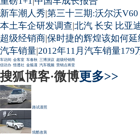
重磅1+1
|
中国车成长报告
新车潮人秀
|
第三十三期:沃尔沃V60
本土车企研发调查
|
北汽
长安
比亚
超级经销商
|
保时捷的辉煌该如何延
汽车销量
|
2012年11月汽车销量179
车访间
会客室
车春秋
三博演议
超级经销商
信访办
悟透社
金狐谍
汽车视频
营销点将堂
搜狐博客·微博
更多>>
路试谍照
炫酷改装