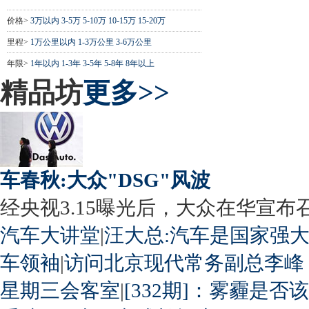
价格>
3万以内
3-5万
5-10万
10-15万
15-20万
里程>
1万公里以内
1-3万公里
3-6万公里
年限>
1年以内
1-3年
3-5年
5-8年
8年以上
精品坊
更多>>
车春秋:大众"DSG"风波
经央视3.15曝光后，大众在华宣布召回
汽车大讲堂
|
汪大总:汽车是国家强
车领袖
|
访问北京现代常务副总李峰
星期三会客室
|
[332期]：雾霾是否