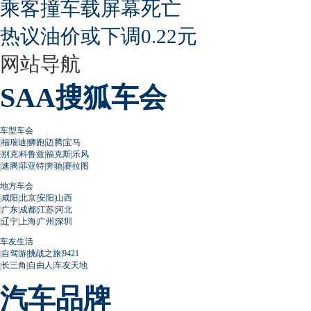
乘客撞车载屏幕死亡
热议油价或下调0.22元
网站导航
SAA搜狐车会
车型车会
|
福瑞迪
|
狮跑
|
迈腾
|
宝马
|
别克
|
科鲁兹
|
福克斯
|
乐风
|
速腾
|
菲亚特
|
奔驰
|
赛拉图
地方车会
|
咸阳
|
北京
|
安阳
|
山西
|
广东
|
成都
|
江苏
|
河北
|
辽宁
|
上海
|
广州
|
深圳
车友生活
|
自驾游
|
挑战之旅
|
9421
|
长三角
|
自由人
|
车友天地
汽车品牌