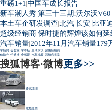
重磅1+1
|
中国车成长报告
新车潮人秀
|
第三十三期:沃尔沃V60
本土车企研发调查
|
北汽
长安
比亚
超级经销商
|
保时捷的辉煌该如何延
汽车销量
|
2012年11月汽车销量179
车访间
会客室
车春秋
三博演议
超级经销商
信访办
悟透社
金狐谍
汽车视频
营销点将堂
搜狐博客·微博
更多>>
路试谍照
炫酷改装