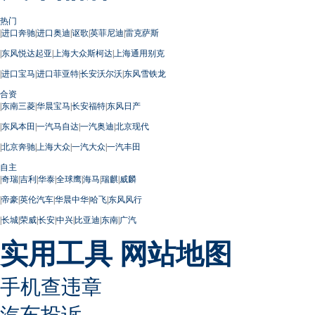
热门
|
进口奔驰
|
进口奥迪
|
讴歌
|
英菲尼迪
|
雷克萨斯
|
东风悦达起亚
|
上海大众斯柯达
|
上海通用别克
|
进口宝马
|
进口菲亚特
|
长安沃尔沃
|
东风雪铁龙
合资
|
东南三菱
|
华晨宝马
|
长安福特
|
东风日产
|
东风本田
|
一汽马自达
|
一汽奥迪
|
北京现代
|
北京奔驰
|
上海大众
|
一汽大众
|
一汽丰田
自主
|
奇瑞
|
吉利
|
华泰
|
全球鹰
|
海马
|
瑞麒
|
威麟
|
帝豪
|
英伦汽车
|
华晨中华
|
哈飞
|
东风风行
|
长城
|
荣威
|
长安
|
中兴
|
比亚迪
|
东南
|
广汽
实用工具
网站地图
手机查违章
汽车投诉