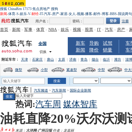
搜狐
ChinaRen
17173
焦点房地产
搜狗
新闻
-
体育
-
S
-
娱乐
-
V
-
财经
-
IT
-
汽车
-
房产
-
家居
-
女人
-
视频
-
播客
-
邮件
-
博客
-
BBS
-
我说两句
用户名：
密码：
注册
首页
-
新闻
-
军事
-
体育
-
NBA
-
娱乐
-
视频
-
股票
-
IT
-
汽车
-
房产
-
新车
导购
试驾
车
全国
新闻
降价
销量
车
切换
附近车市：
天津
|
石家庄
|
唐山
|
太原
|
济南
|
青岛
|
烟台
|
临沂
|
潍坊
|
淄
微型
小型
紧凑型
中型
中大
汽车频道
>
汽车新闻
>
国际企业新闻
热词:
汽车周
媒体智库
油耗直降20%沃尔沃
来源：
大洋网-广州日报
作者：龙嘉丽