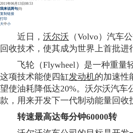
2011年06月13日08:53
我来说两句
(
0
)
复制链接
打印
大
中
小
近日，
沃尔沃
（Volvo）汽
回收技术，使其成为世界上首批进
飞轮（Flywheel）是一种重
这项技术能使四缸
发动机
的加速性
望使油耗降低达20%。
沃尔沃
汽车
款，用来开发下一代制动能量回收
转速最高达每分钟60000转