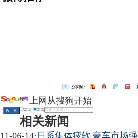
分享到：
上网从搜狗开始
网页
新闻
相关新闻
11-06-14
·
日系集体疲软 豪车市场