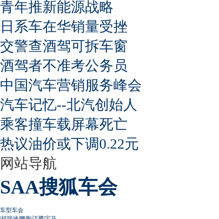
青年推新能源战略
日系车在华销量受挫
交警查酒驾可拆车窗
酒驾者不准考公务员
中国汽车营销服务峰会
汽车记忆--北汽创始人
乘客撞车载屏幕死亡
热议油价或下调0.22元
网站导航
SAA搜狐车会
车型车会
|
福瑞迪
|
狮跑
|
迈腾
|
宝马