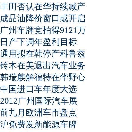
丰田否认在华持续减产
成品油降价窗口或开启
广州车牌竞拍得9121万
日产下调年盈利目标
通用拟在韩停产科鲁兹
铃木在美退出汽车业务
韩瑞麒解福特在华野心
中国进口车年度大选
2012广州国际汽车展
前九月欧洲车市盘点
沪免费发新能源车牌