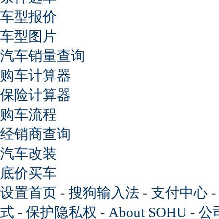
车型报价
车型图片
汽车销量查询
购车计算器
保险计算器
购车流程
经销商查询
汽车改装
底价买车
设置首页
-
搜狗输入法
-
支付中心
式
-
保护隐私权
-
About SOHU
-
公