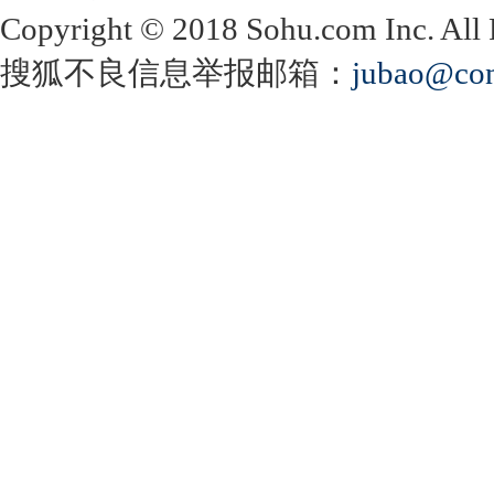
Copyright
©
2018 Sohu.com Inc. Al
搜狐不良信息举报邮箱：
jubao@con