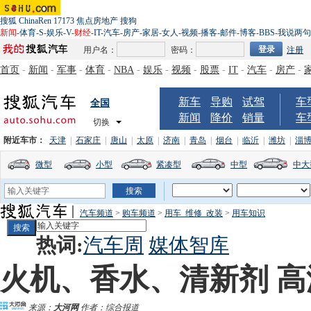
搜狐
ChinaRen
17173
焦点房地产
搜狗
新闻
-
体育
-
S
-
娱乐
-
V
-
财经
-
IT
-
汽车
-
房产
-
家居
-
女人
-
视频
-
播客
-
邮件
-
博客
-
BBS
-
我说两句
用户名：
密码：
注册
首页
-
新闻
-
军事
-
体育
-
NBA
-
娱乐
-
视频
-
股票
-
IT
-
汽车
-
房产
-
新车
导购
试驾
车
全国
新闻
降价
销量
车
切换
附近车市：
天津
|
石家庄
|
唐山
|
太原
|
济南
|
青岛
|
烟台
|
临沂
|
潍坊
|
淄
微型
小型
紧凑型
中型
中大
汽车频道
>
购车频道
>
用车_维修_改装
>
用车知识
热词:
汽车周
媒体智库
火机、香水、清新剂 
来源：
大河网
作者：综合报道