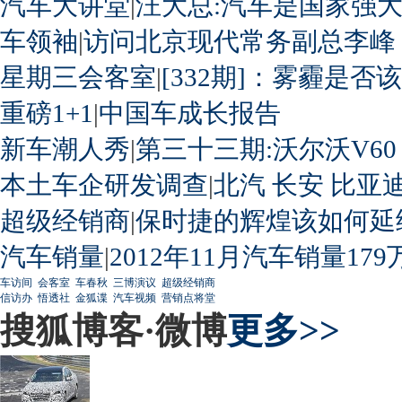
汽车大讲堂
|
汪大总:汽车是国家强
车领袖
|
访问北京现代常务副总李峰
星期三会客室
|
[332期]：雾霾是否
重磅1+1
|
中国车成长报告
新车潮人秀
|
第三十三期:沃尔沃V60
本土车企研发调查
|
北汽
长安
比亚
超级经销商
|
保时捷的辉煌该如何延
汽车销量
|
2012年11月汽车销量179
车访间
会客室
车春秋
三博演议
超级经销商
信访办
悟透社
金狐谍
汽车视频
营销点将堂
搜狐博客·微博
更多>>