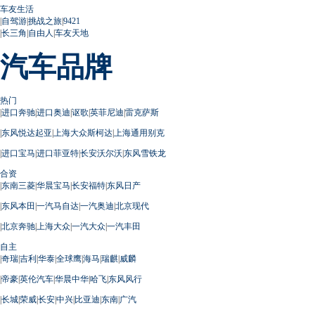
车友生活
|
自驾游
|
挑战之旅
|
9421
|
长三角
|
自由人
|
车友天地
汽车品牌
热门
|
进口奔驰
|
进口奥迪
|
讴歌
|
英菲尼迪
|
雷克萨斯
|
东风悦达起亚
|
上海大众斯柯达
|
上海通用别克
|
进口宝马
|
进口菲亚特
|
长安沃尔沃
|
东风雪铁龙
合资
|
东南三菱
|
华晨宝马
|
长安福特
|
东风日产
|
东风本田
|
一汽马自达
|
一汽奥迪
|
北京现代
|
北京奔驰
|
上海大众
|
一汽大众
|
一汽丰田
自主
|
奇瑞
|
吉利
|
华泰
|
全球鹰
|
海马
|
瑞麒
|
威麟
|
帝豪
|
英伦汽车
|
华晨中华
|
哈飞
|
东风风行
|
长城
|
荣威
|
长安
|
中兴
|
比亚迪
|
东南
|
广汽