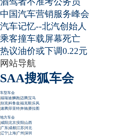
酒驾者不准考公务员
中国汽车营销服务峰会
汽车记忆--北汽创始人
乘客撞车载屏幕死亡
热议油价或下调0.22元
网站导航
SAA搜狐车会
车型车会
|
福瑞迪
|
狮跑
|
迈腾
|
宝马
|
别克
|
科鲁兹
|
福克斯
|
乐风
|
速腾
|
菲亚特
|
奔驰
|
赛拉图
地方车会
|
咸阳
|
北京
|
安阳
|
山西
|
广东
|
成都
|
江苏
|
河北
|
辽宁
|
上海
|
广州
|
深圳