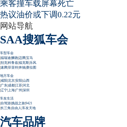
乘客撞车载屏幕死亡
热议油价或下调0.22元
网站导航
SAA搜狐车会
车型车会
|
福瑞迪
|
狮跑
|
迈腾
|
宝马
|
别克
|
科鲁兹
|
福克斯
|
乐风
|
速腾
|
菲亚特
|
奔驰
|
赛拉图
地方车会
|
咸阳
|
北京
|
安阳
|
山西
|
广东
|
成都
|
江苏
|
河北
|
辽宁
|
上海
|
广州
|
深圳
车友生活
|
自驾游
|
挑战之旅
|
9421
|
长三角
|
自由人
|
车友天地
汽车品牌