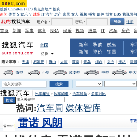
搜狐
ChinaRen
17173
焦点房地产
搜狗
新闻
-
体育
-
S
-
娱乐
-
V
-
财经
-
IT
-
汽车
-
房产
-
家居
-
女人
-
视频
-
播客
-
邮件
-
博客
-
BBS
-
我说两句
用户名：
密码：
注册
首页
-
新闻
-
军事
-
体育
-
NBA
-
娱乐
-
视频
-
股票
-
IT
-
汽车
-
房产
-
新车
导购
试驾
车
全国
新闻
降价
销量
车
切换
附近车市：
天津
|
石家庄
|
唐山
|
太原
|
济南
|
青岛
|
烟台
|
临沂
|
潍坊
|
淄
微型
小型
紧凑型
中型
中大
汽车频道
>
购车频道
>
汽车导购
>
多车对比
热词:
汽车周
媒体智库
雷诺 风朗
车