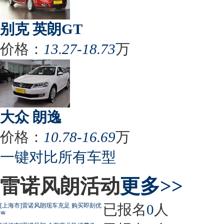
别克 英朗GT
价格：
13.27-18.73
万
大众 朗逸
价格：
10.78-16.69
万
一键对比所有车型
雷诺风朗活动
更多>>
已报名
0
人
[上海市]雷诺风朗现车充足 购买即刻优
惠