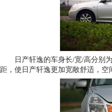
日产轩逸
的车身长/宽/高分别为46
距，使
日产轩逸
更加宽敞舒适，空