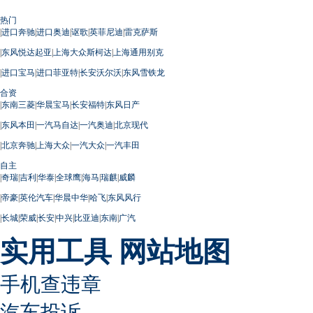
热门
|
进口奔驰
|
进口奥迪
|
讴歌
|
英菲尼迪
|
雷克萨斯
|
东风悦达起亚
|
上海大众斯柯达
|
上海通用别克
|
进口宝马
|
进口菲亚特
|
长安沃尔沃
|
东风雪铁龙
合资
|
东南三菱
|
华晨宝马
|
长安福特
|
东风日产
|
东风本田
|
一汽马自达
|
一汽奥迪
|
北京现代
|
北京奔驰
|
上海大众
|
一汽大众
|
一汽丰田
自主
|
奇瑞
|
吉利
|
华泰
|
全球鹰
|
海马
|
瑞麒
|
威麟
|
帝豪
|
英伦汽车
|
华晨中华
|
哈飞
|
东风风行
|
长城
|
荣威
|
长安
|
中兴
|
比亚迪
|
东南
|
广汽
实用工具
网站地图
手机查违章
汽车投诉