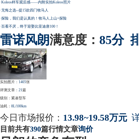
·
Koleos样车观后感——内附实拍Koleos照片
·
无悔之选--提15款四门牧马人
·
探险，我们是认真的！牧马人上山+探险
·
百看不厌，终于迎娶比亚迪唐100！
雷诺
风朗
满意度：
85分
实拍图片：
1405
张
评测文章：
21
篇
级别：紧凑型车
油耗：
8L/100km
今日市场报价：
13.98~19.58万元
详
目前共有
390
篇行情文章
询价