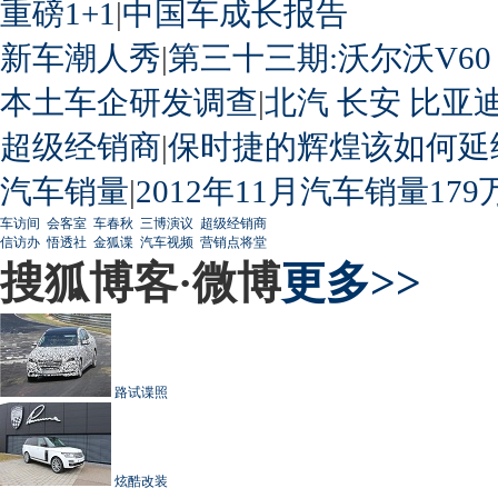
重磅1+1
|
中国车成长报告
新车潮人秀
|
第三十三期:沃尔沃V60
本土车企研发调查
|
北汽
长安
比亚
超级经销商
|
保时捷的辉煌该如何延
汽车销量
|
2012年11月汽车销量179
车访间
会客室
车春秋
三博演议
超级经销商
信访办
悟透社
金狐谍
汽车视频
营销点将堂
搜狐博客·微博
更多>>
路试谍照
炫酷改装