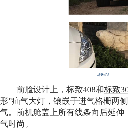
标致408
前脸设计上，
标致408
和
标致30
形”疝气大灯，镶嵌于进气格栅两侧
气。前机舱盖上所有线条向后延伸
气时尚。