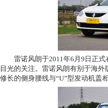
雷诺风朗
于2011年6月9日
目光的关注。
雷诺风朗
有别于海外
修长的侧身腰线与“U”型
发动机
盖