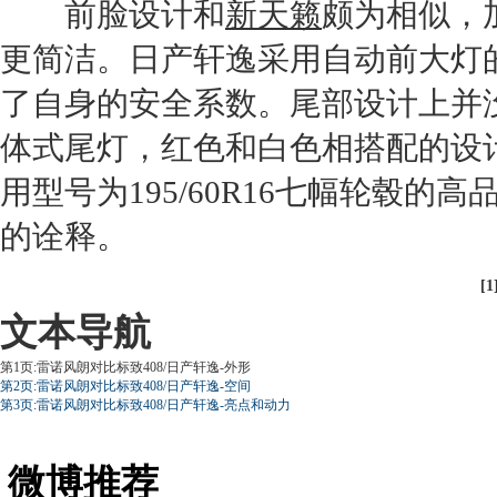
前脸设计和
新天籁
颇为相似，
更简洁。
日产轩逸
采用自动前大灯
了自身的安全系数。尾部设计上并
体式尾灯，红色和白色相搭配的设
用型号为195/60R16七幅轮毂的高
的诠释。
[1
文本导航
第1页:雷诺风朗对比标致408/日产轩逸-外形
第2页:雷诺风朗对比标致408/日产轩逸-空间
第3页:雷诺风朗对比标致408/日产轩逸-亮点和动力
微博推荐