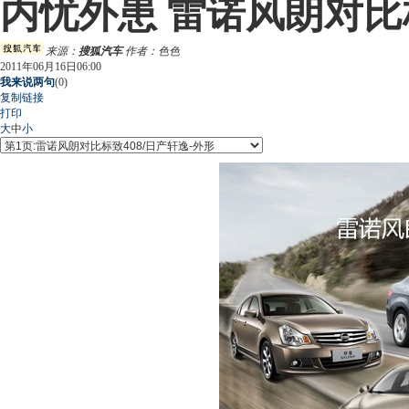
内忧外患 雷诺风朗对比标
来源：
搜狐汽车
作者：色色
2011年06月16日06:00
我来说两句
(
0
)
复制链接
打印
大
中
小