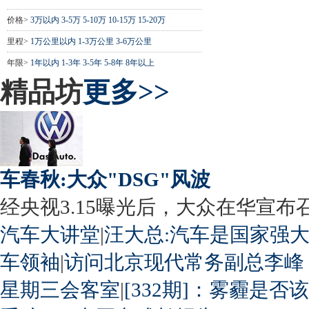
价格>
3万以内
3-5万
5-10万
10-15万
15-20万
里程>
1万公里以内
1-3万公里
3-6万公里
年限>
1年以内
1-3年
3-5年
5-8年
8年以上
精品坊
更多>>
车春秋:大众"DSG"风波
经央视3.15曝光后，大众在华宣布召回
汽车大讲堂
|
汪大总:汽车是国家强
车领袖
|
访问北京现代常务副总李峰
星期三会客室
|
[332期]：雾霾是否