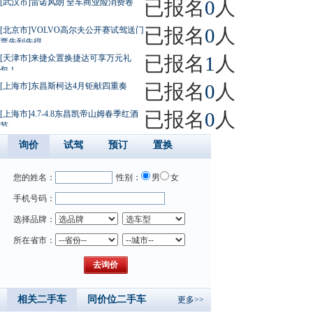
已报名
0
人
[武汉市]雷诺风朗 全车商业险消费卷
已报名
0
人
[北京市]VOLVO高尔夫公开赛试驾送门
票先到先得
已报名
1
人
[天津市]来捷众置换捷达可享万元礼
包！
已报名
0
人
[上海市]东昌斯柯达4月钜献四重奏
已报名
0
人
[上海市]4.7-4.8东昌凯帝山姆春季红酒
节
询价
试驾
预订
置换
您的姓名：
性别：
男
女
手机号码：
选择品牌：
所在省市：
相关二手车
同价位二手车
更多>>