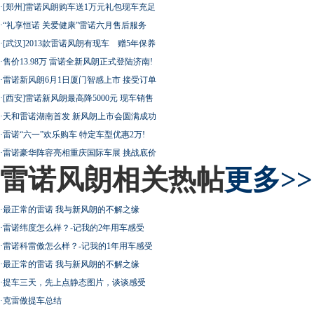
·
[郑州]雷诺风朗购车送1万元礼包现车充足
·
“礼享恒诺 关爱健康”雷诺六月售后服务
·
[武汉]2013款雷诺风朗有现车 赠5年保养
·
售价13.98万 雷诺全新风朗正式登陆济南!
·
雷诺新风朗6月1日厦门智感上市 接受订单
·
[西安]雷诺新风朗最高降5000元 现车销售
·
天和雷诺湖南首发 新风朗上市会圆满成功
·
雷诺“六一”欢乐购车 特定车型优惠2万!
·
雷诺豪华阵容亮相重庆国际车展 挑战底价
雷诺风朗相关热帖
更多>>
·
最正常的雷诺 我与新风朗的不解之缘
·
雷诺纬度怎么样？-记我的2年用车感受
·
雷诺科雷傲怎么样？-记我的1年用车感受
·
最正常的雷诺 我与新风朗的不解之缘
·
提车三天，先上点静态图片，谈谈感受
·
克雷傲提车总结