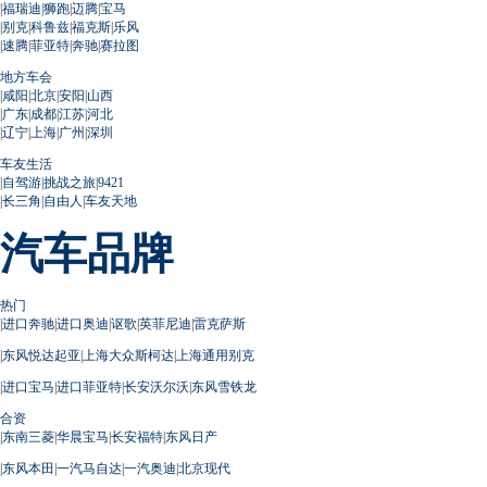
|
福瑞迪
|
狮跑
|
迈腾
|
宝马
|
别克
|
科鲁兹
|
福克斯
|
乐风
|
速腾
|
菲亚特
|
奔驰
|
赛拉图
地方车会
|
咸阳
|
北京
|
安阳
|
山西
|
广东
|
成都
|
江苏
|
河北
|
辽宁
|
上海
|
广州
|
深圳
车友生活
|
自驾游
|
挑战之旅
|
9421
|
长三角
|
自由人
|
车友天地
汽车品牌
热门
|
进口奔驰
|
进口奥迪
|
讴歌
|
英菲尼迪
|
雷克萨斯
|
东风悦达起亚
|
上海大众斯柯达
|
上海通用别克
|
进口宝马
|
进口菲亚特
|
长安沃尔沃
|
东风雪铁龙
合资
|
东南三菱
|
华晨宝马
|
长安福特
|
东风日产
|
东风本田
|
一汽马自达
|
一汽奥迪
|
北京现代