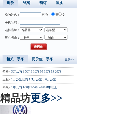
询价
试驾
预订
置换
您的姓名：
性别：
男
女
手机号码：
选择品牌：
所在省市：
相关二手车
同价位二手车
更多>>
价格>
3万以内
3-5万
5-10万
10-15万
15-20万
里程>
1万公里以内
1-3万公里
3-6万公里
年限>
1年以内
1-3年
3-5年
5-8年
8年以上
精品坊
更多>>