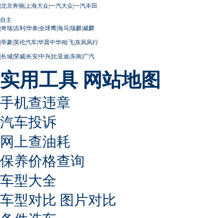
|
北京奔驰
|
上海大众
|
一汽大众
|
一汽丰田
自主
|
奇瑞
|
吉利
|
华泰
|
全球鹰
|
海马
|
瑞麒
|
威麟
|
帝豪
|
英伦汽车
|
华晨中华
|
哈飞
|
东风风行
|
长城
|
荣威
|
长安
|
中兴
|
比亚迪
|
东南
|
广汽
实用工具
网站地图
手机查违章
汽车投诉
网上查油耗
保养价格查询
车型大全
车型对比
图片对比