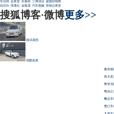
车访间
会客室
车春秋
三博演议
超级经销商
信访办
悟透社
金狐谍
汽车视频
营销点将堂
搜狐博客·微博
更多>>
路试谍照
炫酷改装
政府难
自主若
协管员
电动公
概念车
进口车
上海车