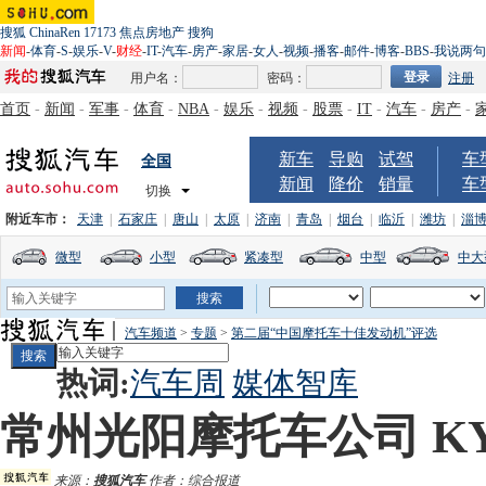
搜狐
ChinaRen
17173
焦点房地产
搜狗
新闻
-
体育
-
S
-
娱乐
-
V
-
财经
-
IT
-
汽车
-
房产
-
家居
-
女人
-
视频
-
播客
-
邮件
-
博客
-
BBS
-
我说两句
用户名：
密码：
注册
首页
-
新闻
-
军事
-
体育
-
NBA
-
娱乐
-
视频
-
股票
-
IT
-
汽车
-
房产
-
新车
导购
试驾
车
全国
新闻
降价
销量
车
切换
附近车市：
天津
|
石家庄
|
唐山
|
太原
|
济南
|
青岛
|
烟台
|
临沂
|
潍坊
|
淄
微型
小型
紧凑型
中型
中大
汽车频道
>
专题
>
第二届“中国摩托车十佳发动机”评选
热词:
汽车周
媒体智库
常州光阳摩托车公司 KYMC
来源：
搜狐汽车
作者：综合报道