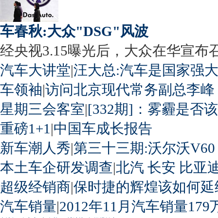
车春秋:大众"DSG"风波
经央视3.15曝光后，大众在华宣布召回
汽车大讲堂
|
汪大总:汽车是国家强
车领袖
|
访问北京现代常务副总李峰
星期三会客室
|
[332期]：雾霾是否
重磅1+1
|
中国车成长报告
新车潮人秀
|
第三十三期:沃尔沃V60
本土车企研发调查
|
北汽
长安
比亚
超级经销商
|
保时捷的辉煌该如何延
汽车销量
|
2012年11月汽车销量179