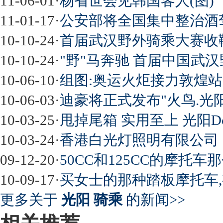
11-06-01
·
杨省世会见韩国客人(图)
11-01-17
·
公安部将全国集中整治酒
10-10-24
·
首届武汉野外骑乘大赛收鞭
10-10-24
·
"野"马奔驰 首届中国武
10-06-10
·
组图:奥运火炬接力敦煌站
10-06-03
·
迪豪将正式发布"火鸟.光
10-03-25
·
甩掉尾箱 实用至上 光阳Down
10-03-24
·
香港白光灯照明有限公司
09-12-20
·
50CC和125CC的摩托
10-09-17
·
买女士的那种踏板摩托车
更多关于
光阳 骑乘
的新闻>>