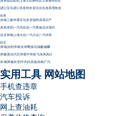
|
东风悦达起亚
|
上海大众斯柯达
|
上海通用别克
|
进口宝马
|
进口菲亚特
|
长安沃尔沃
|
东风雪铁龙
合资
|
东南三菱
|
华晨宝马
|
长安福特
|
东风日产
|
东风本田
|
一汽马自达
|
一汽奥迪
|
北京现代
|
北京奔驰
|
上海大众
|
一汽大众
|
一汽丰田
自主
|
奇瑞
|
吉利
|
华泰
|
全球鹰
|
海马
|
瑞麒
|
威麟
|
帝豪
|
英伦汽车
|
华晨中华
|
哈飞
|
东风风行
|
长城
|
荣威
|
长安
|
中兴
|
比亚迪
|
东南
|
广汽
实用工具
网站地图
手机查违章
汽车投诉
网上查油耗