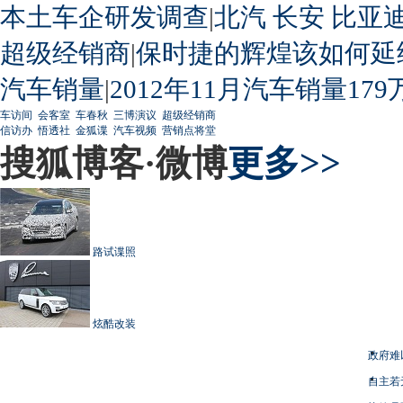
本土车企研发调查
|
北汽
长安
比亚
超级经销商
|
保时捷的辉煌该如何延
汽车销量
|
2012年11月汽车销量179
车访间
会客室
车春秋
三博演议
超级经销商
信访办
悟透社
金狐谍
汽车视频
营销点将堂
搜狐博客·微博
更多>>
路试谍照
炫酷改装
政府难
自主若