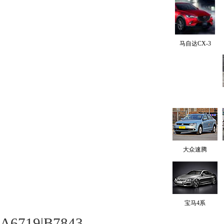
马自达CX-3
大众速腾
宝马4系
A6719|B7843