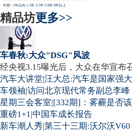
年限>
1年以内
1-3年
3-5年
5-8年
8年以上
精品坊
更多>>
车春秋:大众"DSG"风波
经央视3.15曝光后，大众在华宣布召回
汽车大讲堂
|
汪大总:汽车是国家强
车领袖
|
访问北京现代常务副总李峰
星期三会客室
|
[332期]：雾霾是否
重磅1+1
|
中国车成长报告
新车潮人秀
|
第三十三期:沃尔沃V60