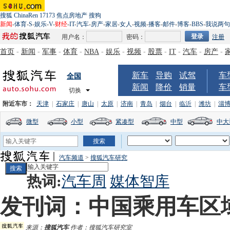
搜狐
ChinaRen
17173
焦点房地产
搜狗
新闻
-
体育
-
S
-
娱乐
-
V
-
财经
-
IT
-
汽车
-
房产
-
家居
-
女人
-
视频
-
播客
-
邮件
-
博客
-
BBS
-
我说两句
用户名：
密码：
注册
首页
-
新闻
-
军事
-
体育
-
NBA
-
娱乐
-
视频
-
股票
-
IT
-
汽车
-
房产
-
新车
导购
试驾
车
全国
新闻
降价
销量
车
切换
附近车市：
天津
|
石家庄
|
唐山
|
太原
|
济南
|
青岛
|
烟台
|
临沂
|
潍坊
|
淄
微型
小型
紧凑型
中型
中大
汽车频道
>
搜狐汽车研究
热词:
汽车周
媒体智库
发刊词：中国乘用车区
来源：
搜狐汽车
作者：搜狐汽车研究室