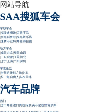
网站导航
SAA搜狐车会
车型车会
|
福瑞迪
|
狮跑
|
迈腾
|
宝马
|
别克
|
科鲁兹
|
福克斯
|
乐风
|
速腾
|
菲亚特
|
奔驰
|
赛拉图
地方车会
|
咸阳
|
北京
|
安阳
|
山西
|
广东
|
成都
|
江苏
|
河北
|
辽宁
|
上海
|
广州
|
深圳
车友生活
|
自驾游
|
挑战之旅
|
9421
|
长三角
|
自由人
|
车友天地
汽车品牌
热门
|
进口奔驰
|
进口奥迪
|
讴歌
|
英菲尼迪
|
雷克萨斯