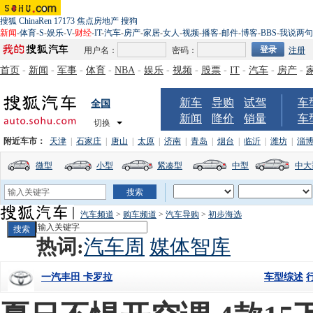
搜狐
ChinaRen
17173
焦点房地产
搜狗
新闻
-
体育
-
S
-
娱乐
-
V
-
财经
-
IT
-
汽车
-
房产
-
家居
-
女人
-
视频
-
播客
-
邮件
-
博客
-
BBS
-
我说两句
用户名：
密码：
注册
首页
-
新闻
-
军事
-
体育
-
NBA
-
娱乐
-
视频
-
股票
-
IT
-
汽车
-
房产
-
新车
导购
试驾
车
全国
新闻
降价
销量
车
切换
附近车市：
天津
|
石家庄
|
唐山
|
太原
|
济南
|
青岛
|
烟台
|
临沂
|
潍坊
|
淄
微型
小型
紧凑型
中型
中大
汽车频道
>
购车频道
>
汽车导购
>
初步海选
热词:
汽车周
媒体智库
车型综述
一汽丰田 卡罗拉