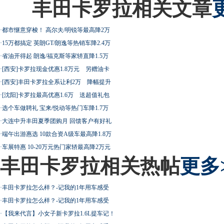
丰田卡罗拉相关文章
·
都市惬意穿梭！ 高尔夫/明锐等最高降2万
·
15万都搞定 英朗GT/朗逸等热销车降2.4万
·
省油开得起 朗逸/福克斯等家轿直降1.5万
·
[西安]卡罗拉现金优惠1.8万元 另赠油卡
·
[西安]丰田卡罗拉全系让利2万 降幅提升
·
[沈阳]卡罗拉最高优惠1.6万 送超值礼包
·
选个车做聘礼 宝来/悦动等热门车降1.7万
·
大连中升丰田夏季团购月 回馈客户有好礼
·
端午出游惠选 10款合资A级车最高降1.8万
·
车展特惠 10-20万元热门家轿最高降2万元
丰田卡罗拉相关热帖
更多
·
丰田卡罗拉怎么样？-记我的1年用车感受
·
丰田卡罗拉怎么样？-记我的1年用车感受
·
【我来代言】小女子新卡罗拉1.6L提车记！