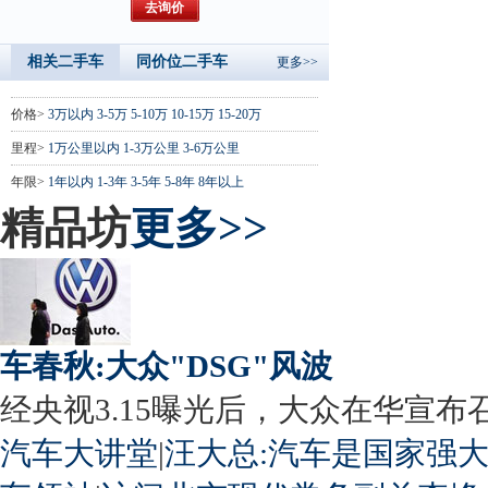
相关二手车
同价位二手车
更多>>
价格>
3万以内
3-5万
5-10万
10-15万
15-20万
里程>
1万公里以内
1-3万公里
3-6万公里
年限>
1年以内
1-3年
3-5年
5-8年
8年以上
精品坊
更多>>
车春秋:大众"DSG"风波
经央视3.15曝光后，大众在华宣布召回
汽车大讲堂
|
汪大总:汽车是国家强