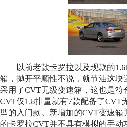
以前老款
卡罗拉
以及现款的1.
箱
，抛开平顺性不说，就节油这块还
采用了CVT无级
变速箱
，这也是符合
CVT仅1.8排量就有7款配备了CVT
型的入门款。新增加的CVT
变速箱
的
卡罗拉
CVT并不具有模拟的手动