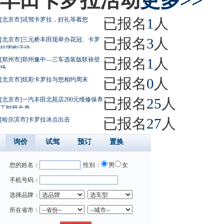
丰田卡罗拉活动
更多>>
已报名
1
人
[北京市]试驾卡罗拉，好礼等着您
已报名
3
人
[北京市]三元桥丰田现举办花冠、卡罗
拉团购活动
已报名
1
人
[郑州市]郑州豫中—三车选装版联袂登
场
已报名
0
人
[北京市]炫彩卡罗拉与您相约周末
已报名
25
人
[北京市]一汽丰田北苑店200元维修保养
工时抵金券
已报名
27
人
[哈尔滨市]卡罗拉冰点出击
询价
试驾
预订
置换
您的姓名：
性别：
男
女
手机号码：
选择品牌：
所在省市：