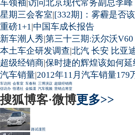
车领袖
|
访问北京现代常务副总李峰
星期三会客室
|
[332期]：雾霾是否
重磅1+1
|
中国车成长报告
新车潮人秀
|
第三十三期:沃尔沃V60
本土车企研发调查
|
北汽
长安
比亚
超级经销商
|
保时捷的辉煌该如何延
汽车销量
|
2012年11月汽车销量179
车访间
会客室
车春秋
三博演议
超级经销商
信访办
悟透社
金狐谍
汽车视频
营销点将堂
搜狐博客·微博
更多>>
路试谍照