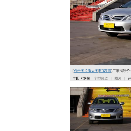
[
点击图片看大图
|
HD高清
]厂家指导价:
丰田卡罗拉
车型频道
|
图片
|