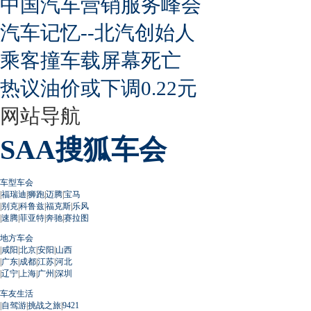
中国汽车营销服务峰会
汽车记忆--北汽创始人
乘客撞车载屏幕死亡
热议油价或下调0.22元
网站导航
SAA搜狐车会
车型车会
|
福瑞迪
|
狮跑
|
迈腾
|
宝马
|
别克
|
科鲁兹
|
福克斯
|
乐风
|
速腾
|
菲亚特
|
奔驰
|
赛拉图
地方车会
|
咸阳
|
北京
|
安阳
|
山西
|
广东
|
成都
|
江苏
|
河北
|
辽宁
|
上海
|
广州
|
深圳
车友生活
|
自驾游
|
挑战之旅
|
9421