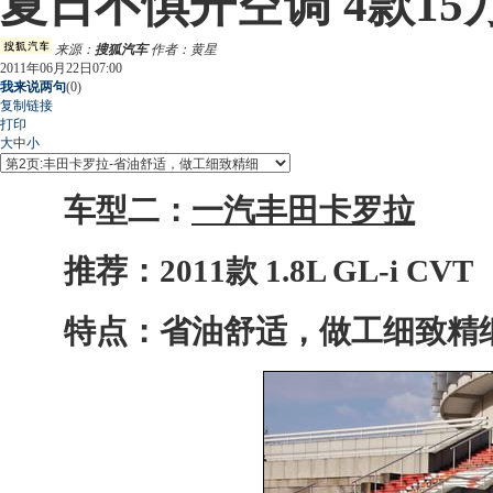
夏日不惧开空调 4款15
来源：
搜狐汽车
作者：黄星
2011年06月22日07:00
我来说两句
(
0
)
复制链接
打印
大
中
小
车型二：
一汽丰田卡罗拉
推荐：2011款 1.8L GL-i CV
特点：省油舒适，做工细致精细