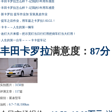
·
丰田卡罗拉怎么样？-记我的1年用车感受
·
丰田卡罗拉怎么样？-记我的1年用车感受
·
新卡罗拉 提车作业加 安装真皮作业
·
提车之后作业，用车篇之卡罗拉1.6LGL！
·
卡卡～～人生的第一辆车
·
改灯大片来喽～把示宽灯当日行灯用把倒车灯当大灯用！
·
人生的第一台车～～～卡卡提车记
丰田
卡罗拉
满意度：
87分
实拍图片：
3150
张
评测文章：
117
篇
级别：紧凑型车
油耗：
6.7~7.6L/100km