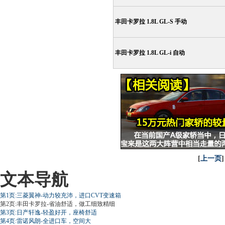
丰田卡罗拉 1.8L GL-S 手动
丰田卡罗拉 1.8L GL-i 自动
[
上一页
]
文本导航
第1页:三菱翼神-动力较充沛，进口CVT变速箱
第2页:丰田卡罗拉-省油舒适，做工细致精细
第3页:日产轩逸-轻盈好开，座椅舒适
第4页:雷诺风朗-全进口车，空间大