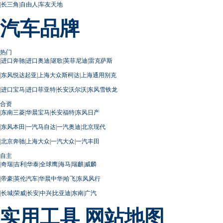
|
长三角
|
自由人
|
车友天地
汽车品牌
热门
|
进口奔驰
|
进口奥迪
|
讴歌
|
英菲尼迪
|
雷克萨斯
|
东风悦达起亚
|
上海大众斯柯达
|
上海通用别克
|
进口宝马
|
进口菲亚特
|
长安沃尔沃
|
东风雪铁龙
合资
|
东南三菱
|
华晨宝马
|
长安福特
|
东风日产
|
东风本田
|
一汽马自达
|
一汽奥迪
|
北京现代
|
北京奔驰
|
上海大众
|
一汽大众
|
一汽丰田
自主
|
奇瑞
|
吉利
|
华泰
|
全球鹰
|
海马
|
瑞麒
|
威麟
|
帝豪
|
英伦汽车
|
华晨中华
|
哈飞
|
东风风行
|
长城
|
荣威
|
长安
|
中兴
|
比亚迪
|
东南
|
广汽
实用工具
网站地图