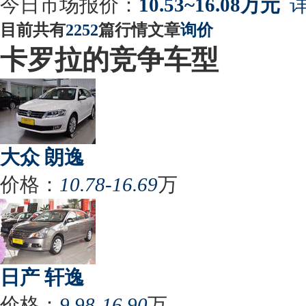
今日市场报价：
10.53~16.08万元
详
目前共有
2252
篇行情文章
询价
卡罗拉的竞争车型
大众 朗逸
价格：
10.78-16.69
万
日产 轩逸
价格：
9.98-16.90
万