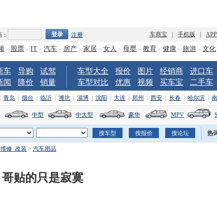
车商宝
|
手机版
|
AP
码：
注册
频
-
股票
-
IT
-
汽车
-
房产
-
家居
-
女人
-
母婴
-
教育
-
健康
-
旅游
-
文化
新车
导购
试驾
车型大全
报价
图片
经销商
进口车
新闻
降价
销量
车型对比
优惠
视频
买车宝
二手车
|
青岛
|
烟台
|
临沂
|
潍坊
|
淄博
|
沈阳
|
大连
|
郑州
|
西安
|
长春
|
哈尔滨
|
中型
中大型
豪华
MPV
热
_维修_改装
>
汽车用品
 哥贴的只是寂寞