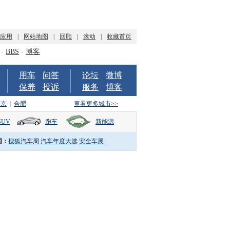
P应用
|
网站地图
|
回顾
|
滚动
|
收藏首页
-
BBS
-
博客
用车
问答
论坛
微博
保养
投诉
服务
博客
南京
|
合肥
查看更多城市>>
SUV
跑车
新能源
词：
搜狐汽车周
汽车年度大选
安全车展