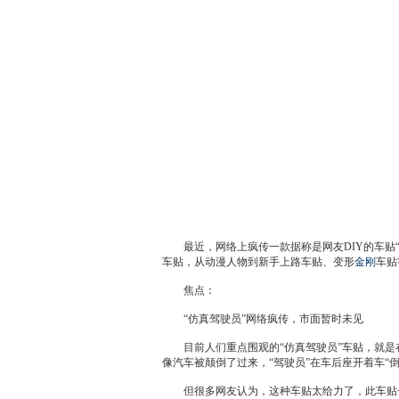
最近，网络上疯传一款据称是网友DIY的车贴“
车贴，从动漫人物到新手上路车贴、变形
金刚
车贴
焦点：
“仿真驾驶员”网络疯传，市面暂时未见
目前人们重点围观的“仿真驾驶员”车贴，就是在汽
像汽车被颠倒了过来，“驾驶员”在车后座开着车“
但很多网友认为，这种车贴太给力了，此车贴一