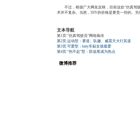
不过，根据广大网友反映，目前这款“仿真驾驶员
术并不复杂。当然，DIY的价格是要贵一些的。
文本导航
第1页:“仿真驾驶员”网络疯传
第2页:运动型：赛道、队徽、威震天大行其道
第3页:可爱型：kitty车贴女孩最爱
第4页:“伤不起”型：防追尾成为热点
微博推荐