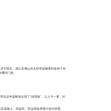
主并不陌生，我们在佛山街头经常能够看到各种个性
有哪些门类。
的旁边还奇迹般地出现了“副驾驶”。让人乍一看，好
尤其是晚上，防超车、防追尾效果预计相当明显。