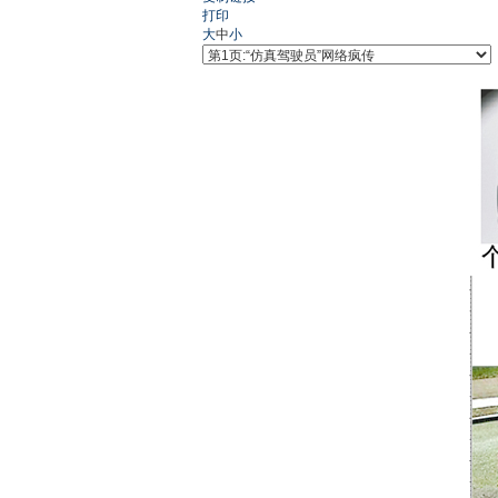
打印
大
中
小