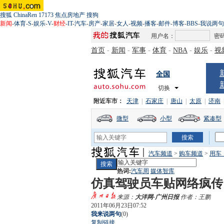
搜狐
ChinaRen
17173
焦点房地产
搜狗
新闻
-
体育
-
S
-
娱乐
-
V
-
财经
-
IT
-
汽车
-
房产
-
家居
-
女人
-
视频
-
播客
-
邮件
-
博客
-
BBS
-
我说两句
用户名：
密
首页
-
新闻
-
军事
-
体育
-
NBA
-
娱乐
-
视
全国
切换
附近车市：
天津
|
石家庄
|
唐山
|
太原
|
济南
微型
小型
紧凑型
汽车频道
>
购车频道
>
用车
热词:
汽车周
媒体智库
仿真驾驶员车贴网络疯传
来源：
大洋网-广州日报
作者：王鹏
2011年06月23日07:52
我来说两句
(
0
)
复制链接