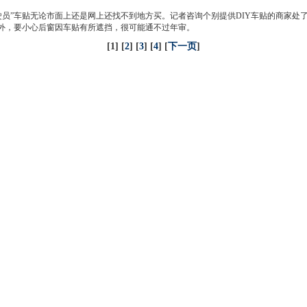
”车贴无论市面上还是网上还找不到地方买。记者咨询个别提供DIY车贴的商家处
另外，要小心后窗因车贴有所遮挡，很可能通不过年审。
[1] [
2
] [
3
] [
4
] [
下一页
]