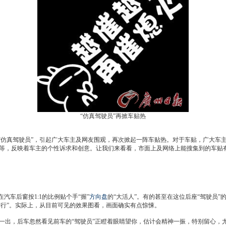
“仿真驾驶员”再掀车贴热
仿真驾驶员”，引起广大车主及网友围观，再次掀起一阵车贴热。对于车贴，广大车
等，反映着车主的个性诉求和创意。让我们来看看，市面上及网络上能搜集到的车贴
车后窗按1:1的比例贴个手“握”
方向盘
的“大活人”。有的甚至在这位后座“驾驶员”
倒行”。实际上，从目前可见的效果图看，画面确实有点惊悚。
出，后车忽然看见前车的“驾驶员”正瞪着眼睛望你，估计会精神一振，特别留心，