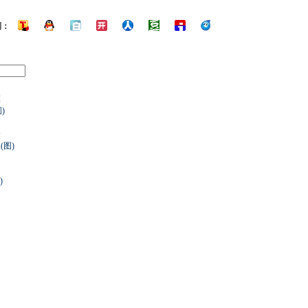
到：
膜
)
全
图)
罚
)