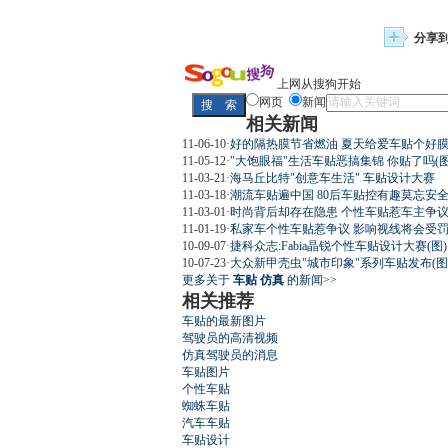
分享
上网从搜狗开始
网页
新闻
相关新闻
11-06-10
·
好的隔热膜节省燃油 夏天给爱车贴个好
11-05-12
·
"大饱眼福"生活车贴恶搞集锦 你贴了吗(图
11-03-21
·
海马丘比特"创意车生活" 车贴设计大赛
11-03-18
·
潮流车贴遍中国 80后车贴控有趣莫忘安
11-03-01
·
时尚背后却存在隐患 个性车贴惹车主争议(
11-01-19
·
私家车个性车贴惹争议 影响视线将会受
10-09-07
·
捷科众志:Fabia晶锐个性车贴设计大赛(图)
10-07-23
·
大众新甲壳虫"城市印象"系列车贴发布(图
更多关于
车贴 仿真
的新闻>>
相关推荐
车贴的最新图片
驾驶员的高清视频
仿真驾驶员的消息
车贴图片
个性车贴
蜘蛛车贴
汽车车贴
车贴设计