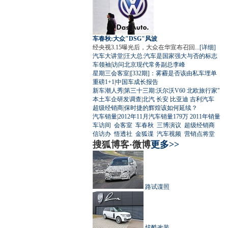
车春秋:大众"DSG"风波
经央视3.15曝光后，大众在华宣布召回...
[详细]
汽车大讲堂
|
汪大总:汽车是国家强大与否的标志
车领袖
|
访问北京现代常务副总李峰
星期三会客室
|
[332期]：雾霾是否该由私车埋单
重磅1+1
|
中国车成长报告
新车潮人秀
|
第三十三期:沃尔沃V60 北欧旅行家"
本土车企研发调查
|
北汽
长安
比亚迪
吉利汽车
超级经销商
|
保时捷的辉煌该如何延续？
汽车销量
|
2012年11月汽车销量179万
2011年销量
车访间
会客室
车春秋
三博演议
超级经销商
信访办
悟透社
金狐谍
汽车视频
营销点将堂
搜狐博客·微博
更多>>
路试谍照
炫酷改装