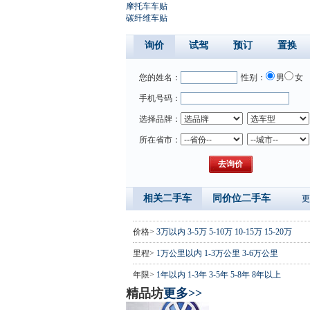
摩托车车贴
碳纤维车贴
询价
试驾
预订
置换
您的姓名：
性别：
男
女
手机号码：
选择品牌：
所在省市：
相关二手车
同价位二手车
更
价格>
3万以内
3-5万
5-10万
10-15万
15-20万
里程>
1万公里以内
1-3万公里
3-6万公里
年限>
1年以内
1-3年
3-5年
5-8年
8年以上
精品坊
更多>>