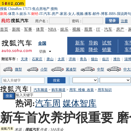
搜狐
ChinaRen
17173
焦点房地产
搜狗
新闻
-
体育
-
S
-
娱乐
-
V
-
财经
-
IT
-
汽车
-
房产
-
家居
-
女人
-
视频
-
播客
-
邮件
-
博客
-
BBS
-
我说两句
用户名：
密码：
注册
首页
-
新闻
-
军事
-
体育
-
NBA
-
娱乐
-
视频
-
股票
-
IT
-
汽车
-
房产
-
新车
导购
试驾
车
全国
新闻
降价
销量
车
切换
附近车市：
天津
|
石家庄
|
唐山
|
太原
|
济南
|
青岛
|
烟台
|
临沂
|
潍坊
|
淄
微型
小型
紧凑型
中型
中大
汽车频道
>
购车频道
>
用车_维修_改装
>
用车知识
热词:
汽车周
媒体智库
新车首次养护很重要 
来源：
搜狐汽车
作者：SAA车会