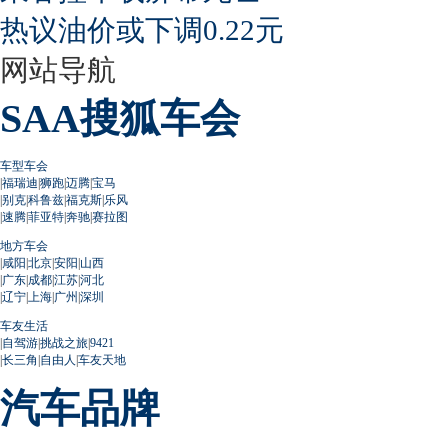
热议油价或下调0.22元
网站导航
SAA搜狐车会
车型车会
|
福瑞迪
|
狮跑
|
迈腾
|
宝马
|
别克
|
科鲁兹
|
福克斯
|
乐风
|
速腾
|
菲亚特
|
奔驰
|
赛拉图
地方车会
|
咸阳
|
北京
|
安阳
|
山西
|
广东
|
成都
|
江苏
|
河北
|
辽宁
|
上海
|
广州
|
深圳
车友生活
|
自驾游
|
挑战之旅
|
9421
|
长三角
|
自由人
|
车友天地
汽车品牌