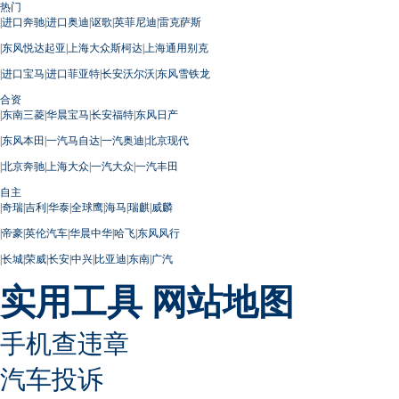
热门
|
进口奔驰
|
进口奥迪
|
讴歌
|
英菲尼迪
|
雷克萨斯
|
东风悦达起亚
|
上海大众斯柯达
|
上海通用别克
|
进口宝马
|
进口菲亚特
|
长安沃尔沃
|
东风雪铁龙
合资
|
东南三菱
|
华晨宝马
|
长安福特
|
东风日产
|
东风本田
|
一汽马自达
|
一汽奥迪
|
北京现代
|
北京奔驰
|
上海大众
|
一汽大众
|
一汽丰田
自主
|
奇瑞
|
吉利
|
华泰
|
全球鹰
|
海马
|
瑞麒
|
威麟
|
帝豪
|
英伦汽车
|
华晨中华
|
哈飞
|
东风风行
|
长城
|
荣威
|
长安
|
中兴
|
比亚迪
|
东南
|
广汽
实用工具
网站地图
手机查违章
汽车投诉