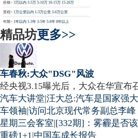
价格>
3万以内
3-5万
5-10万
10-15万
15-20万
里程>
1万公里以内
1-3万公里
3-6万公里
年限>
1年以内
1-3年
3-5年
5-8年
8年以上
精品坊
更多>>
车春秋:大众"DSG"风波
经央视3.15曝光后，大众在华宣布召回
汽车大讲堂
|
汪大总:汽车是国家强
车领袖
|
访问北京现代常务副总李峰
星期三会客室
|
[332期]：雾霾是否
重磅1+1
|
中国车成长报告