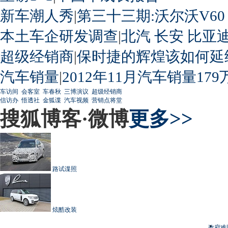
新车潮人秀
|
第三十三期:沃尔沃V60
本土车企研发调查
|
北汽
长安
比亚
超级经销商
|
保时捷的辉煌该如何延
汽车销量
|
2012年11月汽车销量179
车访间
会客室
车春秋
三博演议
超级经销商
信访办
悟透社
金狐谍
汽车视频
营销点将堂
搜狐博客·微博
更多>>
路试谍照
炫酷改装
政府难