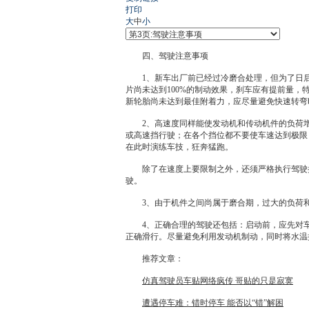
打印
大
中
小
四、驾驶注意事项
1、
新车
出厂前已经过冷磨合处理，但为了日后
片尚未达到100%的制动效果，刹车应有提前量，特
新
轮胎
尚未达到最佳附着力，应尽量避免快速转弯时紧
2、高速度同样能使
发动机
和传动机件的负荷增
或高速挡行驶；在各个挡位都不要使车速达到极限，各
在此时演练车技，狂奔猛跑。
除了在速度上要限制之外，还须严格执行驾驶损
驶。
3、由于机件之间尚属于磨合期，过大的负荷和
4、正确合理的驾驶还包括：启动前，应先对车辆
正确滑行。尽量避免利用
发动机
制动，同时将水温控
推荐文章：
仿真驾驶员车贴网络疯传 哥贴的只是寂寞
遭遇停车难：错时停车 能否以“错”解困