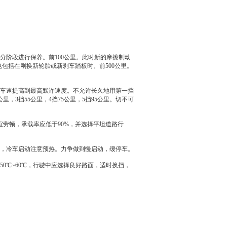
分阶段进行保养。前100公里。此时新的摩擦制动
也包括在刚换新
轮胎
或新刹车踏板时。前500公里。
车速提高到最高默许速度。不允许长久地用第一挡
，3挡55公里，4挡75公里，5挡95公里。切不可
宜劳顿，承载率应低于90%，并选择平坦道路行
，冷车启动注意预热。力争做到慢启动，缓停车。
℃~60℃，行驶中应选择良好路面，适时换挡，