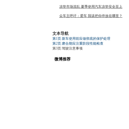
凉垫市场混乱 夏季使用汽车凉垫安全至上
众车主呼吁：爱车 我该把你停放在哪里？
文本导航
第1页:新车使用前应做彻底的保护处理
第2页:磨合期应注重阶段性能检查
第3页:驾驶注意事项
微博推荐