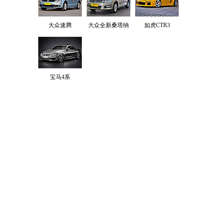
大众速腾
大众全新桑塔纳
如虎CTR3
宝马4系