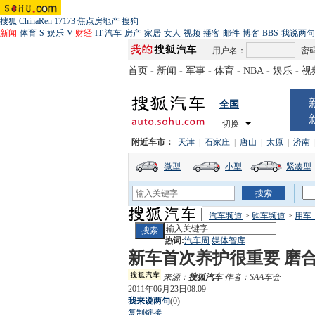
搜狐
ChinaRen
17173
焦点房地产
搜狗
新闻
-
体育
-
S
-
娱乐
-
V
-
财经
-
IT
-
汽车
-
房产
-
家居
-
女人
-
视频
-
播客
-
邮件
-
博客
-
BBS
-
我说两句
用户名：
密
首页
-
新闻
-
军事
-
体育
-
NBA
-
娱乐
-
视
全国
切换
附近车市：
天津
|
石家庄
|
唐山
|
太原
|
济南
微型
小型
紧凑型
汽车频道
>
购车频道
>
用车
热词:
汽车周
媒体智库
新车首次养护很重要 磨
来源：
搜狐汽车
作者：SAA车会
2011年06月23日08:09
我来说两句
(
0
)
复制链接