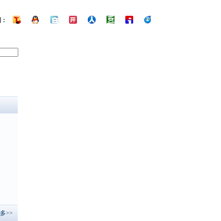
到：
多>>