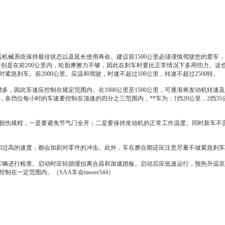
机械系统保持最佳状态以及延长使用寿命。建议前1500公里必须谨慎驾驶您的爱车，
别是在前200公里内，
轮胎
摩擦力不够，因此在刹车时要比正常情况下多用些力。这
急刹车。前2000公里。应温和驾驶，时速不超过100公里，转速不超过2500转。
多，因此车速应控制在规定范围内。在1000公里至1500公里，可逐渐将
发动机
转速及
挡位每小时的车速要控制在顶速的四分之三范围内，**车为：1挡20公里，2挡35公里
伤规程，一是要避免节气门全开；二是要保持
发动机
的正常工作温度。同时
新车
不
过高的速度，都会加剧对零件的冲击。此外，车在磨合期还应注意尽量不做紧急刹车
进行检查。启动时应轻踏缓抬离合器和加速踏板。启动后应低速运行，预热升温至50
制在一定范围内。（SAA车会moore544）