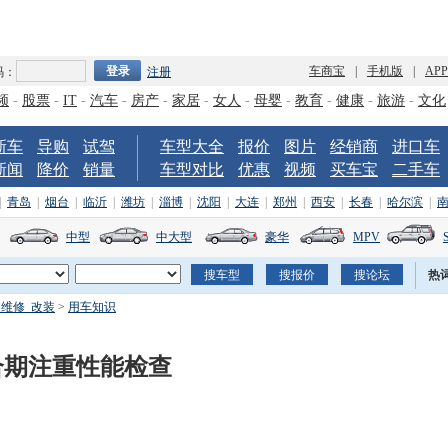
车商宝
|
手机版
|
AP
码：
注册
频
-
股票
-
IT
-
汽车
-
房产
-
家居
-
女人
-
母婴
-
教育
-
健康
-
旅游
-
文化
新车
导购
试驾
车型大全
报价
图片
经销商
进口车
新闻
降价
销量
车型对比
优惠
视频
买车宝
二手车
|
青岛
|
烟台
|
临沂
|
潍坊
|
淄博
|
沈阳
|
大连
|
郑州
|
西安
|
长春
|
哈尔滨
|
中型
中大型
豪华
MPV
热
_维修_改装
>
用车知识
合期注重性能检查