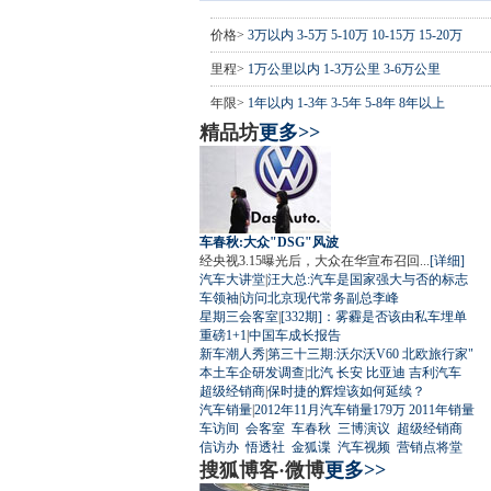
价格>
3万以内
3-5万
5-10万
10-15万
15-20万
里程>
1万公里以内
1-3万公里
3-6万公里
年限>
1年以内
1-3年
3-5年
5-8年
8年以上
精品坊
更多>>
车春秋:大众"DSG"风波
经央视3.15曝光后，大众在华宣布召回...
[详细]
汽车大讲堂
|
汪大总:汽车是国家强大与否的标志
车领袖
|
访问北京现代常务副总李峰
星期三会客室
|
[332期]：雾霾是否该由私车埋单
重磅1+1
|
中国车成长报告
新车潮人秀
|
第三十三期:沃尔沃V60 北欧旅行家"
本土车企研发调查
|
北汽
长安
比亚迪
吉利汽车
超级经销商
|
保时捷的辉煌该如何延续？
汽车销量
|
2012年11月汽车销量179万
2011年销量
车访间
会客室
车春秋
三博演议
超级经销商
信访办
悟透社
金狐谍
汽车视频
营销点将堂
搜狐博客·微博
更多>>