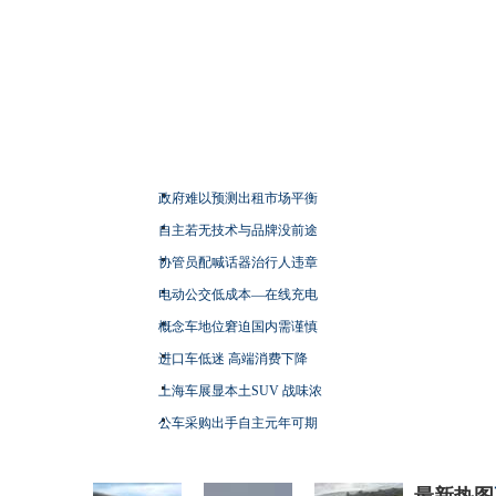
政府难以预测出租市场平衡
自主若无技术与品牌没前途
协管员配喊话器治行人违章
电动公交低成本—在线充电
概念车地位窘迫国内需谨慎
进口车低迷 高端消费下降
上海车展显本土SUV 战味浓
公车采购出手自主元年可期
最新热图