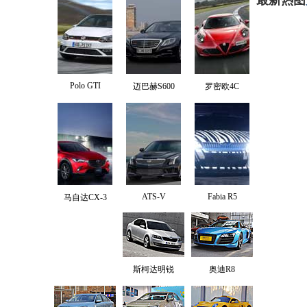
Polo GTI
迈巴赫S600
罗密欧4C
ATS-V
Fabia R5
马自达CX-3
斯柯达明锐
奥迪R8