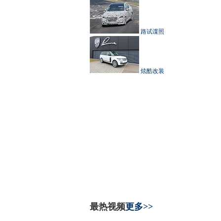
路试谍照
炫酷改装
最热视频
更多>>