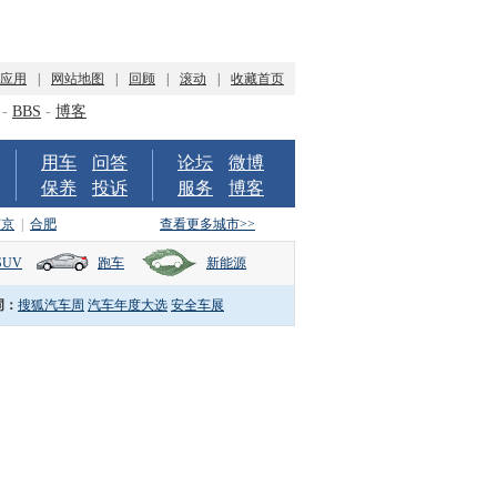
P应用
|
网站地图
|
回顾
|
滚动
|
收藏首页
-
BBS
-
博客
用车
问答
论坛
微博
保养
投诉
服务
博客
南京
|
合肥
查看更多城市>>
SUV
跑车
新能源
词：
搜狐汽车周
汽车年度大选
安全车展