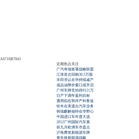
A6719|B7843
近期热点关注
广汽奇瑞签署战略联盟
江淮首次回购30.5万股
丰田否认在华持续减产
成品油降价窗口或开启
广州车牌竞拍得9121万
日产下调年盈利目标
通用拟在韩停产科鲁兹
铃木在美退出汽车业务
韩瑞麒解福特在华野心
中国进口车年度大选
2012广州国际汽车展
前九月欧洲车市盘点
沪免费发新能源车牌
青年推新能源战略