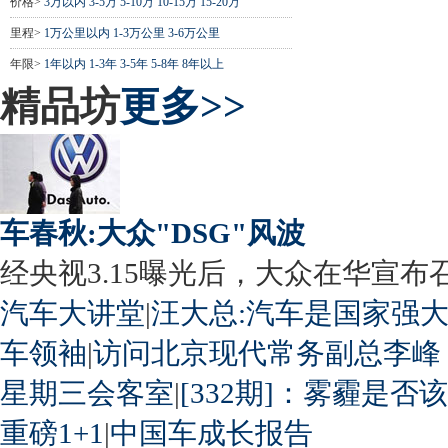
价格>
3万以内
3-5万
5-10万
10-15万
15-20万
里程>
1万公里以内
1-3万公里
3-6万公里
年限>
1年以内
1-3年
3-5年
5-8年
8年以上
精品坊
更多>>
车春秋:大众"DSG"风波
经央视3.15曝光后，大众在华宣布召回
汽车大讲堂
|
汪大总:汽车是国家强
车领袖
|
访问北京现代常务副总李峰
星期三会客室
|
[332期]：雾霾是否
重磅1+1
|
中国车成长报告