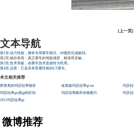
[
上一页
]
文本导航
第1页:动力性能：拥有专用赛车模式，60毫秒完成换挡。
第2页:操控表现：真正赛车的驾驶感受，精准而灵敏。
第3页:技术突破：由赛车技术直接转为民用。
第4页:品质：它是具有双重性格的GT赛车。
本文相关推荐
郭美美的玛莎拉蒂报价
改装版玛莎拉蒂gt mc
玛莎拉
玛莎拉蒂gts跟gt的区别
玛莎拉蒂跑车价格图片
玛莎拉
2011玛莎拉蒂gt
微博推荐