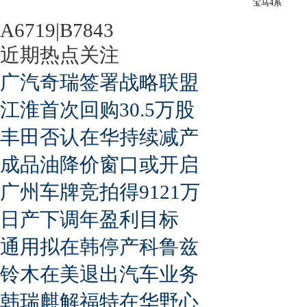
宝马4系
A6719|B7843
近期热点关注
广汽奇瑞签署战略联盟
江淮首次回购30.5万股
丰田否认在华持续减产
成品油降价窗口或开启
广州车牌竞拍得9121万
日产下调年盈利目标
通用拟在韩停产科鲁兹
铃木在美退出汽车业务
韩瑞麒解福特在华野心