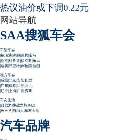
热议油价或下调0.22元
网站导航
SAA搜狐车会
车型车会
|
福瑞迪
|
狮跑
|
迈腾
|
宝马
|
别克
|
科鲁兹
|
福克斯
|
乐风
|
速腾
|
菲亚特
|
奔驰
|
赛拉图
地方车会
|
咸阳
|
北京
|
安阳
|
山西
|
广东
|
成都
|
江苏
|
河北
|
辽宁
|
上海
|
广州
|
深圳
车友生活
|
自驾游
|
挑战之旅
|
9421
|
长三角
|
自由人
|
车友天地
汽车品牌