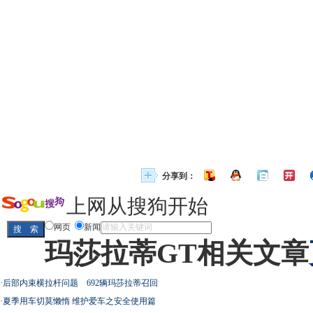
分享到：
上网从搜狗开始
网页
新闻
玛莎拉蒂GT相关文章
·
后部内束横拉杆问题 692辆玛莎拉蒂召回
·
夏季用车切莫懒惰 维护爱车之安全使用篇