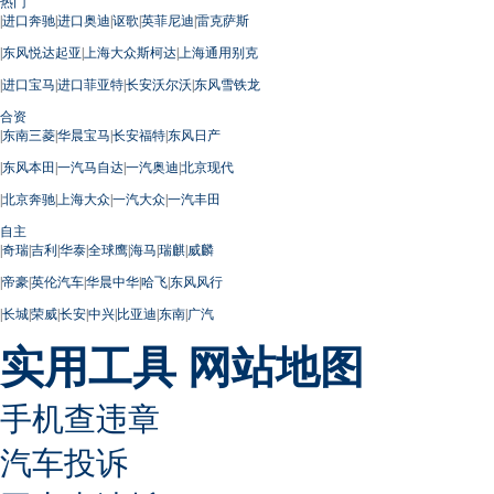
热门
|
进口奔驰
|
进口奥迪
|
讴歌
|
英菲尼迪
|
雷克萨斯
|
东风悦达起亚
|
上海大众斯柯达
|
上海通用别克
|
进口宝马
|
进口菲亚特
|
长安沃尔沃
|
东风雪铁龙
合资
|
东南三菱
|
华晨宝马
|
长安福特
|
东风日产
|
东风本田
|
一汽马自达
|
一汽奥迪
|
北京现代
|
北京奔驰
|
上海大众
|
一汽大众
|
一汽丰田
自主
|
奇瑞
|
吉利
|
华泰
|
全球鹰
|
海马
|
瑞麒
|
威麟
|
帝豪
|
英伦汽车
|
华晨中华
|
哈飞
|
东风风行
|
长城
|
荣威
|
长安
|
中兴
|
比亚迪
|
东南
|
广汽
实用工具
网站地图
手机查违章
汽车投诉