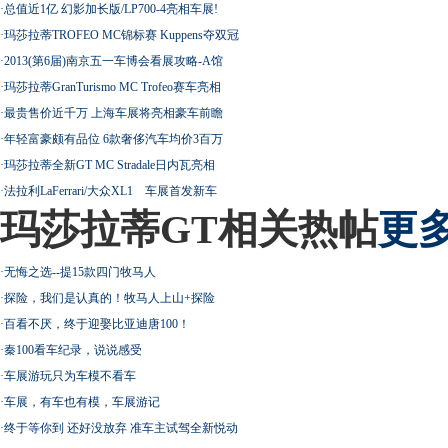
·
总值近1亿 幻影加长版/LP700-4亮相车展!
·
玛莎拉蒂TROFEO MC锦标赛 Kuppens夺双冠
·
2013(第6届)南京五一车博会看展攻略-A馆
·
玛莎拉蒂GranTurismo MC Trofeo赛车亮相
·
最贵售价近千万 上海车展将亮相豪车前瞻
·
年轻富豪颇有品位 6款奢侈汽车均价3百万
·
玛莎拉蒂全新GT MC Stradale日内瓦亮相
·
法拉利LaFerrari/大众XL1 车展首发新车
玛莎拉蒂GT相关热帖
更多
·
无悔之选--提15款四门牧马人
·
探险，我们是认真的！牧马人上山+探险
·
百看不厌，终于迎娶比亚迪唐100！
·
秦100看车纪录，说说感受
·
车展游玩只为车模不看车
·
车展，有车也有模，车展游记
·
终于等你到 还好没放弃 准车主试驾全新悦动