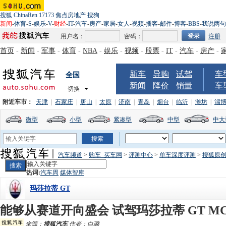
搜狐
ChinaRen
17173
焦点房地产
搜狗
新闻
-
体育
-
S
-
娱乐
-
V
-
财经
-
IT
-
汽车
-
房产
-
家居
-
女人
-
视频
-
播客
-
邮件
-
博客
-
BBS
-
我说两句
用户名：
密码：
注册
首页
-
新闻
-
军事
-
体育
-
NBA
-
娱乐
-
视频
-
股票
-
IT
-
汽车
-
房产
-
新车
导购
试驾
车
全国
新闻
降价
销量
车
切换
附近车市：
天津
|
石家庄
|
唐山
|
太原
|
济南
|
青岛
|
烟台
|
临沂
|
潍坊
|
淄
微型
小型
紧凑型
中型
中大
汽车频道
>
购车_买车网
>
评测中心
>
单车深度评测
>
搜狐原
热词:
汽车周
媒体智库
玛莎拉蒂 GT
能够从赛道开向盛会 试驾玛莎拉蒂 GT M
来源：
搜狐汽车
作者：白璐