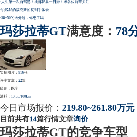
·
人生第一次自驾游！成都郫县一日游！求各位前辈关注
·
说说我的福克斯的初到手体会
·
50+50的送分题，你惠了吗
玛莎拉蒂
GT
满意度：
78
实拍图片：
916
张
评测文章：
22
篇
级别：跑车
油耗：
13.5L/100km
今日市场报价：
219.80~261.80万元
目前共有
14
篇行情文章
询价
玛莎拉蒂GT的竞争车型