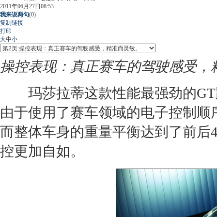
2011年06月27日08:53
我来说两句
(
0
)
复制链接
打印
大
中
小
操控表现：真正赛车的驾驶感受，
玛莎拉蒂
这款性能最强劲的GT
由于使用了赛车领域的电子控制顺
而整体车身的重量平衡达到了前后4
控更加自如。