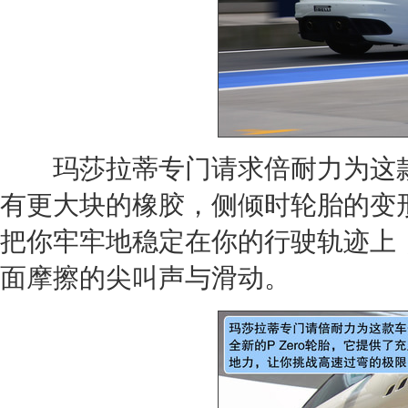
玛莎拉蒂
专门请求倍耐力为这款车
有更大块的橡胶，侧倾时
轮胎
的变
把你牢牢地稳定在你的行驶轨迹上
面摩擦的尖叫声与滑动。