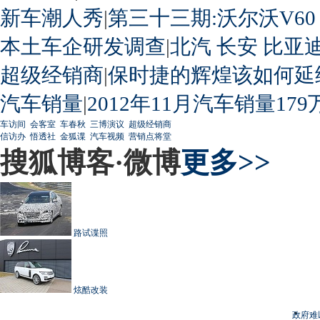
新车潮人秀
|
第三十三期:沃尔沃V60
本土车企研发调查
|
北汽
长安
比亚
超级经销商
|
保时捷的辉煌该如何延
汽车销量
|
2012年11月汽车销量179
车访间
会客室
车春秋
三博演议
超级经销商
信访办
悟透社
金狐谍
汽车视频
营销点将堂
搜狐博客·微博
更多>>
路试谍照
炫酷改装
政府难