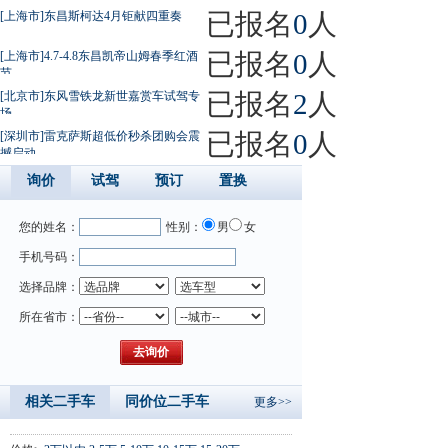
已报名
0
人
[上海市]东昌斯柯达4月钜献四重奏
已报名
0
人
[上海市]4.7-4.8东昌凯帝山姆春季红酒
节
已报名
2
人
[北京市]东风雪铁龙新世嘉赏车试驾专
场
已报名
0
人
[深圳市]雷克萨斯超低价秒杀团购会震
撼启动
询价
试驾
预订
置换
您的姓名：
性别：
男
女
手机号码：
选择品牌：
所在省市：
相关二手车
同价位二手车
更多>>