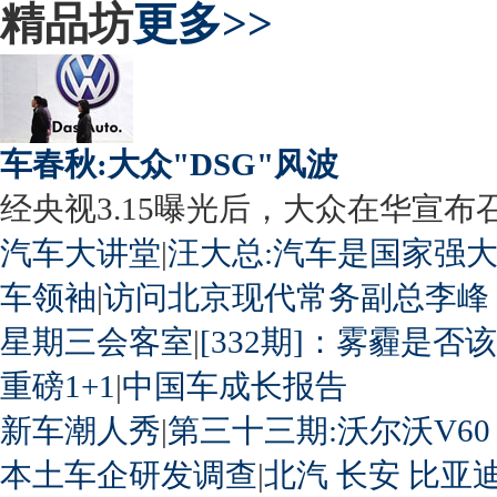
精品坊
更多>>
车春秋:大众"DSG"风波
经央视3.15曝光后，大众在华宣布召回
汽车大讲堂
|
汪大总:汽车是国家强
车领袖
|
访问北京现代常务副总李峰
星期三会客室
|
[332期]：雾霾是否
重磅1+1
|
中国车成长报告
新车潮人秀
|
第三十三期:沃尔沃V60
本土车企研发调查
|
北汽
长安
比亚