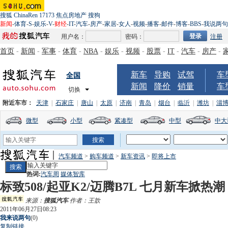
搜狐
ChinaRen
17173
焦点房地产
搜狗
新闻
-
体育
-
S
-
娱乐
-
V
-
财经
-
IT
-
汽车
-
房产
-
家居
-
女人
-
视频
-
播客
-
邮件
-
博客
-
BBS
-
我说两句
用户名：
密码：
注册
首页
-
新闻
-
军事
-
体育
-
NBA
-
娱乐
-
视频
-
股票
-
IT
-
汽车
-
房产
-
新车
导购
试驾
车
全国
新闻
降价
销量
车
切换
附近车市：
天津
|
石家庄
|
唐山
|
太原
|
济南
|
青岛
|
烟台
|
临沂
|
潍坊
|
淄
微型
小型
紧凑型
中型
中大
汽车频道
>
购车频道
>
新车资讯
>
即将上市
热词:
汽车周
媒体智库
标致508/起亚K2/迈腾B7L 七月新车掀热潮
来源：
搜狐汽车
作者：王歆
2011年06月27日08:23
我来说两句
(
0
)
复制链接