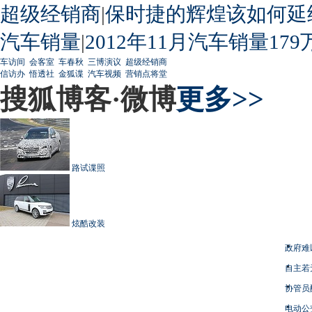
超级经销商
|
保时捷的辉煌该如何延
汽车销量
|
2012年11月汽车销量179
车访间
会客室
车春秋
三博演议
超级经销商
信访办
悟透社
金狐谍
汽车视频
营销点将堂
搜狐博客·微博
更多>>
路试谍照
炫酷改装
政府难
自主若
协管员
电动公