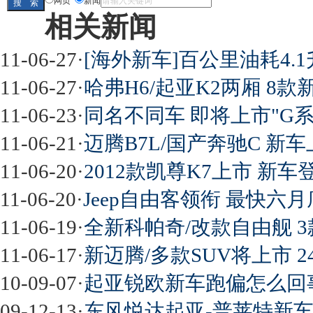
网页
新闻
相关新闻
11-06-27
·
[海外新车]百公里油耗4.1升 
11-06-27
·
哈弗H6/起亚K2两厢 8
11-06-23
·
同名不同车 即将上市"G
11-06-21
·
迈腾B7L/国产奔驰C 新
11-06-20
·
2012款凯尊K7上市 新
11-06-20
·
Jeep自由客领衔 最快六
11-06-19
·
全新科帕奇/改款自由舰 
11-06-17
·
新迈腾/多款SUV将上市 
10-09-07
·
起亚锐欧新车跑偏怎么回
09-12-13
·
东风悦达起亚-普莱特新车