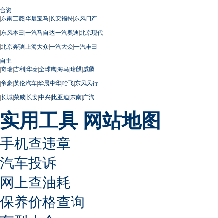
合资
|
东南三菱
|
华晨宝马
|
长安福特
|
东风日产
|
东风本田
|
一汽马自达
|
一汽奥迪
|
北京现代
|
北京奔驰
|
上海大众
|
一汽大众
|
一汽丰田
自主
|
奇瑞
|
吉利
|
华泰
|
全球鹰
|
海马
|
瑞麒
|
威麟
|
帝豪
|
英伦汽车
|
华晨中华
|
哈飞
|
东风风行
|
长城
|
荣威
|
长安
|
中兴
|
比亚迪
|
东南
|
广汽
实用工具
网站地图
手机查违章
汽车投诉
网上查油耗
保养价格查询