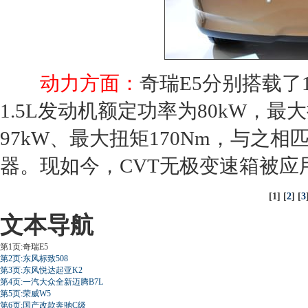
动力方面：
奇瑞E5
分别搭载了1
1.5L
发动机
额定功率为80kW，最大扭
97kW、最大扭矩170Nm，与之相
器。现如今，CVT无极
变速箱
被应
[1] [
2
] [
3
文本导航
第1页:奇瑞E5
第2页:东风标致508
第3页:东风悦达起亚K2
第4页:一汽大众全新迈腾B7L
第5页:荣威W5
第6页:国产改款奔驰C级