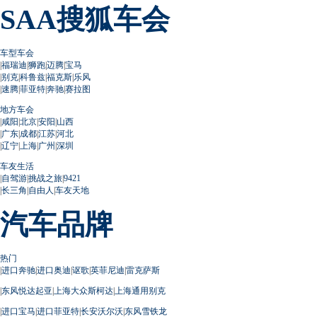
SAA搜狐车会
车型车会
|
福瑞迪
|
狮跑
|
迈腾
|
宝马
|
别克
|
科鲁兹
|
福克斯
|
乐风
|
速腾
|
菲亚特
|
奔驰
|
赛拉图
地方车会
|
咸阳
|
北京
|
安阳
|
山西
|
广东
|
成都
|
江苏
|
河北
|
辽宁
|
上海
|
广州
|
深圳
车友生活
|
自驾游
|
挑战之旅
|
9421
|
长三角
|
自由人
|
车友天地
汽车品牌
热门
|
进口奔驰
|
进口奥迪
|
讴歌
|
英菲尼迪
|
雷克萨斯
|
东风悦达起亚
|
上海大众斯柯达
|
上海通用别克
|
进口宝马
|
进口菲亚特
|
长安沃尔沃
|
东风雪铁龙