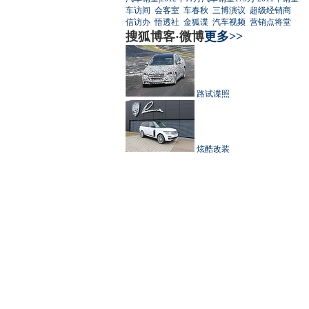
车访间
会客室
车春秋
三博演议
超级经销商
信访办
悟透社
金狐谍
汽车视频
营销点将堂
搜狐博客·微博
更多>>
路试谍照
炫酷改装