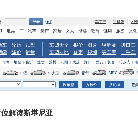
车商宝
|
手机版
|
AP
码：
注册
频
-
股票
-
IT
-
汽车
-
房产
-
家居
-
女人
-
母婴
-
教育
-
健康
-
旅游
-
文化
新车
导购
试驾
车型大全
报价
图片
经销商
进口车
新闻
降价
销量
车型对比
优惠
视频
买车宝
二手车
|
青岛
|
烟台
|
临沂
|
潍坊
|
淄博
|
沈阳
|
大连
|
郑州
|
西安
|
长春
|
哈尔滨
|
中型
中大型
豪华
MPV
热
方位解读斯堪尼亚