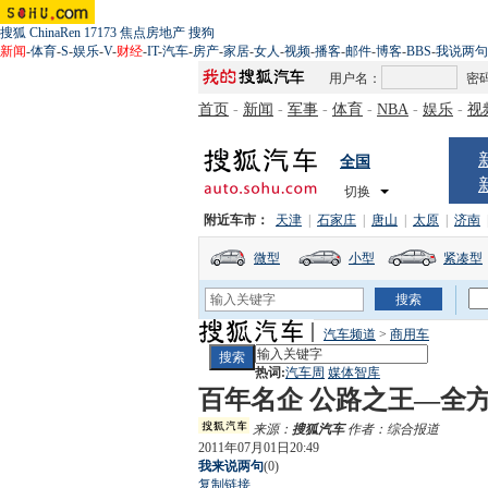
搜狐
ChinaRen
17173
焦点房地产
搜狗
新闻
-
体育
-
S
-
娱乐
-
V
-
财经
-
IT
-
汽车
-
房产
-
家居
-
女人
-
视频
-
播客
-
邮件
-
博客
-
BBS
-
我说两句
用户名：
密
首页
-
新闻
-
军事
-
体育
-
NBA
-
娱乐
-
视
全国
切换
附近车市：
天津
|
石家庄
|
唐山
|
太原
|
济南
微型
小型
紧凑型
汽车频道
>
商用车
热词:
汽车周
媒体智库
百年名企 公路之王—全
来源：
搜狐汽车
作者：综合报道
2011年07月01日20:49
我来说两句
(
0
)
复制链接