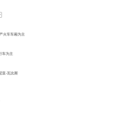
生产火车车厢为主
行车为主
尼亚-瓦比斯
辆