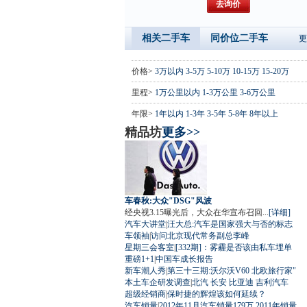
相关二手车
同价位二手车
更
价格>
3万以内
3-5万
5-10万
10-15万
15-20万
里程>
1万公里以内
1-3万公里
3-6万公里
年限>
1年以内
1-3年
3-5年
5-8年
8年以上
精品坊
更多>>
车春秋:大众"DSG"风波
经央视3.15曝光后，大众在华宣布召回...
[详细]
汽车大讲堂
|
汪大总:汽车是国家强大与否的标志
车领袖
|
访问北京现代常务副总李峰
星期三会客室
|
[332期]：雾霾是否该由私车埋单
重磅1+1
|
中国车成长报告
新车潮人秀
|
第三十三期:沃尔沃V60 北欧旅行家"
本土车企研发调查
|
北汽
长安
比亚迪
吉利汽车
超级经销商
|
保时捷的辉煌该如何延续？
汽车销量
|
2012年11月汽车销量179万
2011年销量