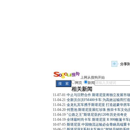
分享
上网从搜狗开始
网页
新闻
相关新闻
11-07-01
·
中止与日野合作 斯堪尼亚将独立发展市
11-04-21
·
全新沃尔沃FM400卡车:为高效运输而打造
11-04-21
·
金龙礼宾车携手斯堪尼亚 打造超豪华房车(
11-04-20
·
何墨池:斯堪尼亚展红珍珠 推崇卡车文化(
11-04-19
·
"公路之王"斯堪尼亚的120年历史传奇史
11-04-19
·
全球最时尚卡车 斯堪尼亚 R 999敞篷卡车(
10-07-05
·
斯堪尼亚:中国物流运输必会青睐高端重
10-06-17
·
斯堪尼亚R系列卡车推出"驾驶员辅助系统