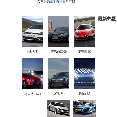
公车采购出手自主元年可期
最新热图
Polo GTI
迈巴赫S600
罗密欧4C
ATS-V
Fabia R5
马自达CX-3