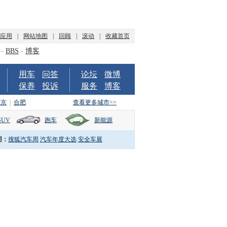
P应用
|
网站地图
|
回顾
|
滚动
|
收藏首页
-
BBS
-
博客
用车
问答
论坛
微博
保养
投诉
服务
博客
南京
|
合肥
查看更多城市>>
SUV
跑车
新能源
词：
搜狐汽车周
汽车年度大选
安全车展