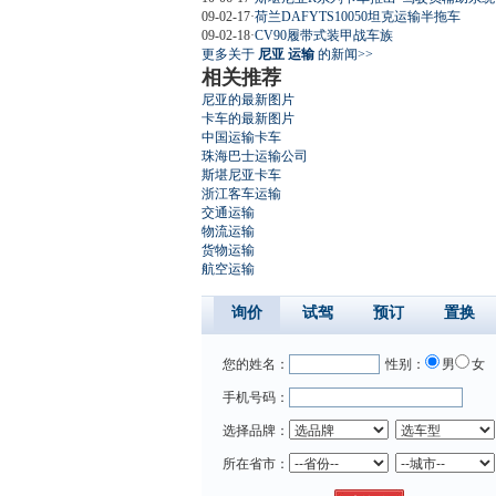
09-02-17
·
荷兰DAFYTS10050坦克运输半拖车
09-02-18
·
CV90履带式装甲战车族
更多关于
尼亚 运输
的新闻>>
相关推荐
尼亚的最新图片
卡车的最新图片
中国运输卡车
珠海巴士运输公司
斯堪尼亚卡车
浙江客车运输
交通运输
物流运输
货物运输
航空运输
询价
试驾
预订
置换
您的姓名：
性别：
男
女
手机号码：
选择品牌：
所在省市：