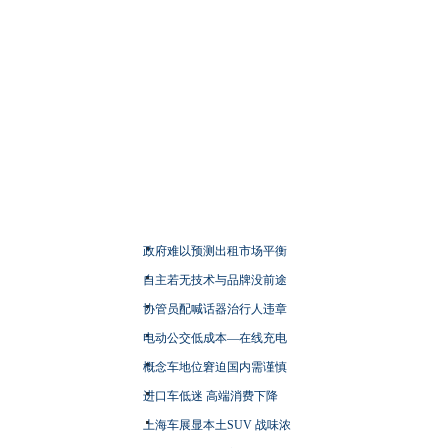
政府难以预测出租市场平衡
自主若无技术与品牌没前途
协管员配喊话器治行人违章
电动公交低成本—在线充电
概念车地位窘迫国内需谨慎
进口车低迷 高端消费下降
上海车展显本土SUV 战味浓