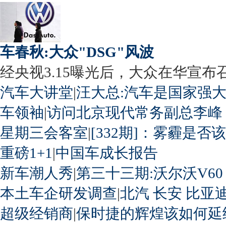
车春秋:大众"DSG"风波
经央视3.15曝光后，大众在华宣布召回
汽车大讲堂
|
汪大总:汽车是国家强
车领袖
|
访问北京现代常务副总李峰
星期三会客室
|
[332期]：雾霾是否
重磅1+1
|
中国车成长报告
新车潮人秀
|
第三十三期:沃尔沃V60
本土车企研发调查
|
北汽
长安
比亚
超级经销商
|
保时捷的辉煌该如何延