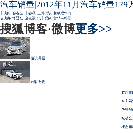
汽车销量
|
2012年11月汽车销量179
车访间
会客室
车春秋
三博演议
超级经销商
信访办
悟透社
金狐谍
汽车视频
营销点将堂
搜狐博客·微博
更多>>
路试谍照
炫酷改装
政府难
自主若
协管员
电动公
概念车