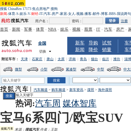
搜狐
ChinaRen
17173
焦点房地产
搜狗
新闻
-
体育
-
S
-
娱乐
-
V
-
财经
-
IT
-
汽车
-
房产
-
家居
-
女人
-
视频
-
播客
-
邮件
-
博客
-
BBS
-
我说两句
用户名：
密码：
注册
首页
-
新闻
-
军事
-
体育
-
NBA
-
娱乐
-
视频
-
股票
-
IT
-
汽车
-
房产
-
新车
导购
试驾
车
全国
新闻
降价
销量
车
切换
附近车市：
天津
|
石家庄
|
唐山
|
太原
|
济南
|
青岛
|
烟台
|
临沂
|
潍坊
|
淄
微型
小型
紧凑型
中型
中大
汽车频道
>
购车频道
>
新车资讯
>
谍照
>
海外谍照
热词:
汽车周
媒体智库
宝马6系四门/欧宝SU
来源：
搜狐汽车
作者：王歆