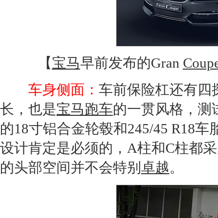
【
宝马
早前发布的Gran
Coup
车身侧面：
车前保险杠还有四
长，也是
宝马
跑车
的一贯风格，测
的18寸铝合金轮毂和245/45 R1
设计肯定是必须的，A柱和C柱都
的头部空间并不会特别
卓越
。