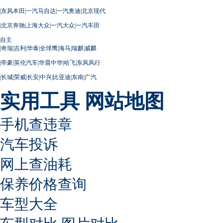
|
东风本田
|
一汽马自达
|
一汽奥迪
|
北京现代
|
北京奔驰
|
上海大众
|
一汽大众
|
一汽丰田
自主
|
奇瑞
|
吉利
|
华泰
|
全球鹰
|
海马
|
瑞麒
|
威麟
|
帝豪
|
英伦汽车
|
华晨中华
|
哈飞
|
东风风行
|
长城
|
荣威
|
长安
|
中兴
|
比亚迪
|
东南
|
广汽
实用工具
网站地图
手机查违章
汽车投诉
网上查油耗
保养价格查询
车型大全