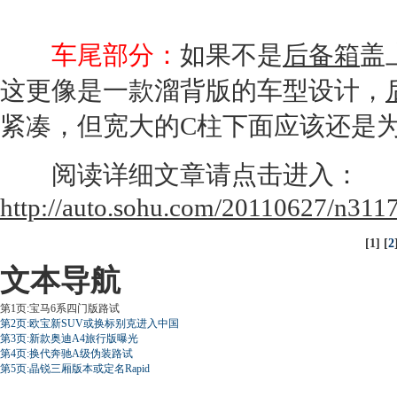
车尾部分：
如果不是
后备箱
盖
这更像是一款溜背版的车型设计，
紧凑，但宽大的C柱下面应该还是
阅读详细文章请点击进入：
http://auto.sohu.com/20110627/n311
[1] [
2
文本导航
第1页:宝马6系四门版路试
第2页:欧宝新SUV或换标别克进入中国
第3页:新款奥迪A4旅行版曝光
第4页:换代奔驰A级伪装路试
第5页:晶锐三厢版本或定名Rapid