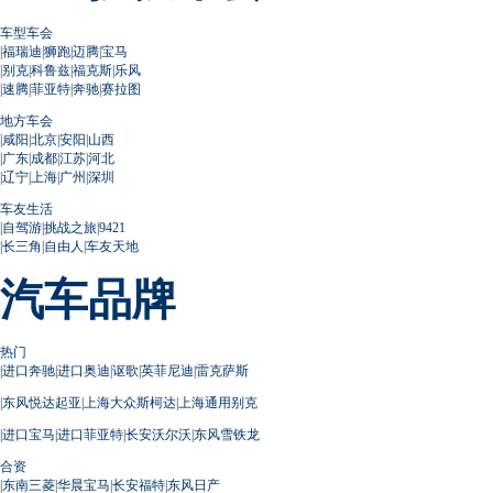
车型车会
|
福瑞迪
|
狮跑
|
迈腾
|
宝马
|
别克
|
科鲁兹
|
福克斯
|
乐风
|
速腾
|
菲亚特
|
奔驰
|
赛拉图
地方车会
|
咸阳
|
北京
|
安阳
|
山西
|
广东
|
成都
|
江苏
|
河北
|
辽宁
|
上海
|
广州
|
深圳
车友生活
|
自驾游
|
挑战之旅
|
9421
|
长三角
|
自由人
|
车友天地
汽车品牌
热门
|
进口奔驰
|
进口奥迪
|
讴歌
|
英菲尼迪
|
雷克萨斯
|
东风悦达起亚
|
上海大众斯柯达
|
上海通用别克
|
进口宝马
|
进口菲亚特
|
长安沃尔沃
|
东风雪铁龙
合资
|
东南三菱
|
华晨宝马
|
长安福特
|
东风日产