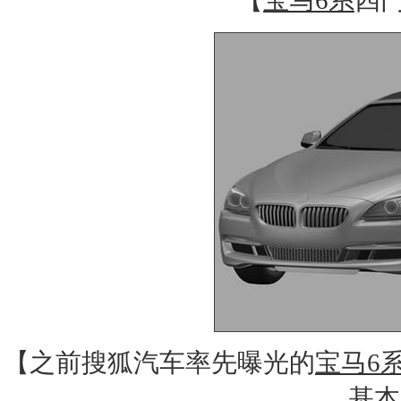
【
宝马6系
四
【之前搜狐汽车率先曝光的
宝马6
基本