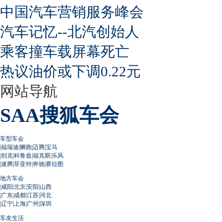
中国汽车营销服务峰会
汽车记忆--北汽创始人
乘客撞车载屏幕死亡
热议油价或下调0.22元
网站导航
SAA搜狐车会
车型车会
|
福瑞迪
|
狮跑
|
迈腾
|
宝马
|
别克
|
科鲁兹
|
福克斯
|
乐风
|
速腾
|
菲亚特
|
奔驰
|
赛拉图
地方车会
|
咸阳
|
北京
|
安阳
|
山西
|
广东
|
成都
|
江苏
|
河北
|
辽宁
|
上海
|
广州
|
深圳
车友生活