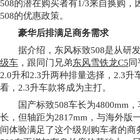
508的潜在购买者有1/3来自换购
508的优惠政策。
豪华后排满足商务需求
据介绍，东风
标致508
是从研
级车
，跟同门兄弟
东风雪铁龙C5
同
2.0升和2.3升两种排量选择，2.
看，2.3升车款将成为主打。
国产
标致508
车长为4800m
长，但轴距为2817mm，与海外版
间体验满足了这个级别购车者的商务