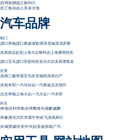
|
自驾游
|
挑战之旅
|
9421
|
长三角
|
自由人
|
车友天地
汽车品牌
热门
|
进口奔驰
|
进口奥迪
|
讴歌
|
英菲尼迪
|
雷克萨斯
|
东风悦达起亚
|
上海大众斯柯达
|
上海通用别克
|
进口宝马
|
进口菲亚特
|
长安沃尔沃
|
东风雪铁龙
合资
|
东南三菱
|
华晨宝马
|
长安福特
|
东风日产
|
东风本田
|
一汽马自达
|
一汽奥迪
|
北京现代
|
北京奔驰
|
上海大众
|
一汽大众
|
一汽丰田
自主
|
奇瑞
|
吉利
|
华泰
|
全球鹰
|
海马
|
瑞麒
|
威麟
|
帝豪
|
英伦汽车
|
华晨中华
|
哈飞
|
东风风行
|
长城
|
荣威
|
长安
|
中兴
|
比亚迪
|
东南
|
广汽