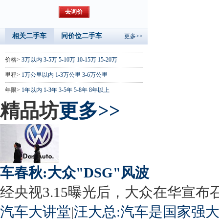
相关二手车
同价位二手车
更多>>
价格>
3万以内
3-5万
5-10万
10-15万
15-20万
里程>
1万公里以内
1-3万公里
3-6万公里
年限>
1年以内
1-3年
3-5年
5-8年
8年以上
精品坊
更多>>
车春秋:大众"DSG"风波
经央视3.15曝光后，大众在华宣布召回
汽车大讲堂
|
汪大总:汽车是国家强