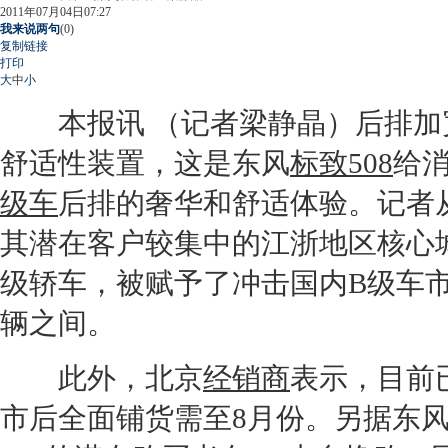
2011年07月04日07:27
我来说两句
(
0
)
复制链接
打印
大
中
小
本报讯 （记者梁静晶）后排加
舒适性装置，这是东风
标致508
给
级车
后排的奢华和舒适体验。记者
其潜在客户较集中的江浙地区核心
级轿车，被赋予了冲击国内
B级车
辆之间。
此外，北京
经销商
表示，目前
市后全面铺货需至8月份。另据东