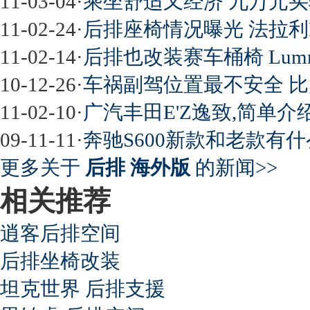
11-03-04
·
乘坐舒适又经济 九万元
11-02-24
·
后排座椅情况曝光 法拉利
11-02-14
·
后排也改装赛车桶椅 Lumma
10-12-26
·
车祸副驾位置最不安全 
11-02-10
·
广汽丰田E'Z逸致,简单介绍
09-11-11
·
奔驰S600新款和老款有什
更多关于
后排 海外版
的新闻>>
相关推荐
逍客后排空间
后排坐椅改装
坦克世界 后排支援