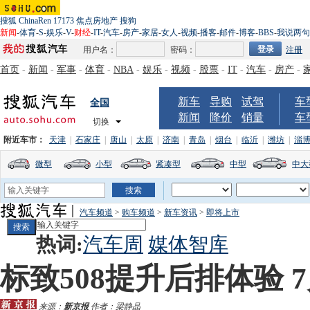
搜狐
ChinaRen
17173
焦点房地产
搜狗
新闻
-
体育
-
S
-
娱乐
-
V
-
财经
-
IT
-
汽车
-
房产
-
家居
-
女人
-
视频
-
播客
-
邮件
-
博客
-
BBS
-
我说两句
用户名：
密码：
注册
首页
-
新闻
-
军事
-
体育
-
NBA
-
娱乐
-
视频
-
股票
-
IT
-
汽车
-
房产
-
新车
导购
试驾
车
全国
新闻
降价
销量
车
切换
附近车市：
天津
|
石家庄
|
唐山
|
太原
|
济南
|
青岛
|
烟台
|
临沂
|
潍坊
|
淄
微型
小型
紧凑型
中型
中大
汽车频道
>
购车频道
>
新车资讯
>
即将上市
热词:
汽车周
媒体智库
标致508提升后排体验 
来源：
新京报
作者：梁静晶