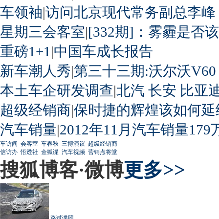
车领袖
|
访问北京现代常务副总李峰
星期三会客室
|
[332期]：雾霾是否
重磅1+1
|
中国车成长报告
新车潮人秀
|
第三十三期:沃尔沃V60
本土车企研发调查
|
北汽
长安
比亚
超级经销商
|
保时捷的辉煌该如何延
汽车销量
|
2012年11月汽车销量179
车访间
会客室
车春秋
三博演议
超级经销商
信访办
悟透社
金狐谍
汽车视频
营销点将堂
搜狐博客·微博
更多>>
路试谍照