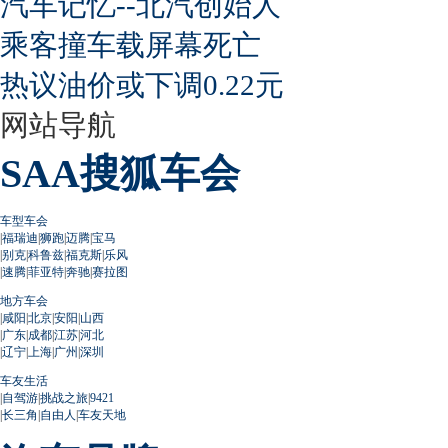
汽车记忆--北汽创始人
乘客撞车载屏幕死亡
热议油价或下调0.22元
网站导航
SAA搜狐车会
车型车会
|
福瑞迪
|
狮跑
|
迈腾
|
宝马
|
别克
|
科鲁兹
|
福克斯
|
乐风
|
速腾
|
菲亚特
|
奔驰
|
赛拉图
地方车会
|
咸阳
|
北京
|
安阳
|
山西
|
广东
|
成都
|
江苏
|
河北
|
辽宁
|
上海
|
广州
|
深圳
车友生活
|
自驾游
|
挑战之旅
|
9421
|
长三角
|
自由人
|
车友天地