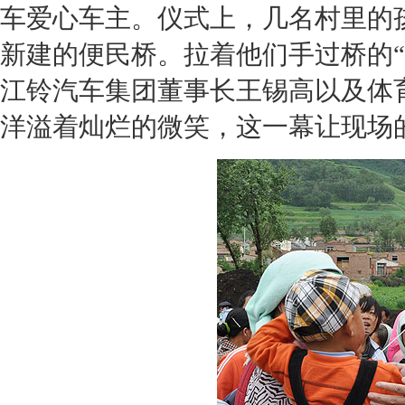
车
爱心车主。仪式上，几名村里的
新建的便民桥。拉着他们手过桥的
江铃汽车
集团董事长王锡高以及体
洋溢着灿烂的微笑，这一幕让现场