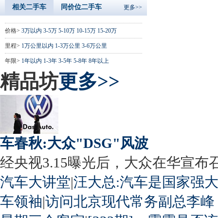
相关二手车
同价位二手车
更多>>
价格>
3万以内
3-5万
5-10万
10-15万
15-20万
里程>
1万公里以内
1-3万公里
3-6万公里
年限>
1年以内
1-3年
3-5年
5-8年
8年以上
精品坊
更多>>
车春秋:大众"DSG"风波
经央视3.15曝光后，大众在华宣布召回
汽车大讲堂
|
汪大总:汽车是国家强
车领袖
|
访问北京现代常务副总李峰