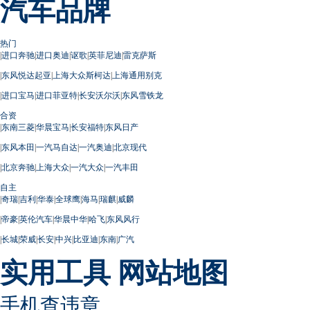
汽车品牌
热门
|
进口奔驰
|
进口奥迪
|
讴歌
|
英菲尼迪
|
雷克萨斯
|
东风悦达起亚
|
上海大众斯柯达
|
上海通用别克
|
进口宝马
|
进口菲亚特
|
长安沃尔沃
|
东风雪铁龙
合资
|
东南三菱
|
华晨宝马
|
长安福特
|
东风日产
|
东风本田
|
一汽马自达
|
一汽奥迪
|
北京现代
|
北京奔驰
|
上海大众
|
一汽大众
|
一汽丰田
自主
|
奇瑞
|
吉利
|
华泰
|
全球鹰
|
海马
|
瑞麒
|
威麟
|
帝豪
|
英伦汽车
|
华晨中华
|
哈飞
|
东风风行
|
长城
|
荣威
|
长安
|
中兴
|
比亚迪
|
东南
|
广汽
实用工具
网站地图
手机查违章