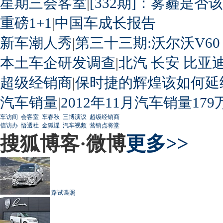
星期三会客室
|
[332期]：雾霾是否
重磅1+1
|
中国车成长报告
新车潮人秀
|
第三十三期:沃尔沃V60
本土车企研发调查
|
北汽
长安
比亚
超级经销商
|
保时捷的辉煌该如何延
汽车销量
|
2012年11月汽车销量179
车访间
会客室
车春秋
三博演议
超级经销商
信访办
悟透社
金狐谍
汽车视频
营销点将堂
搜狐博客·微博
更多>>
路试谍照