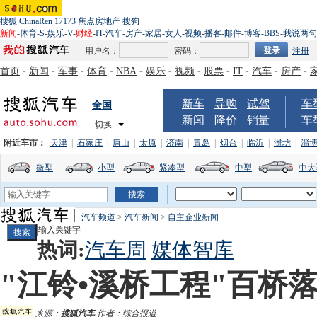
搜狐
ChinaRen
17173
焦点房地产
搜狗
新闻
-
体育
-
S
-
娱乐
-
V
-
财经
-
IT
-
汽车
-
房产
-
家居
-
女人
-
视频
-
播客
-
邮件
-
博客
-
BBS
-
我说两句
用户名：
密码：
注册
首页
-
新闻
-
军事
-
体育
-
NBA
-
娱乐
-
视频
-
股票
-
IT
-
汽车
-
房产
-
新车
导购
试驾
车
全国
新闻
降价
销量
车
切换
附近车市：
天津
|
石家庄
|
唐山
|
太原
|
济南
|
青岛
|
烟台
|
临沂
|
潍坊
|
淄
微型
小型
紧凑型
中型
中大
汽车频道
>
汽车新闻
>
自主企业新闻
热词:
汽车周
媒体智库
"江铃•溪桥工程"百桥
来源：
搜狐汽车
作者：综合报道