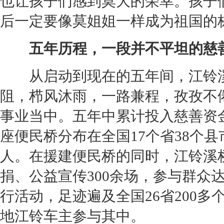
也让孩子们感到莫大的荣幸。孩子
后一定要像莫姐姐一样成为祖国的
五年历程，一段并不平坦的慈
从启动到现在的五年间，
江铃
阻，栉风沐雨，一路兼程，孜孜不
事业当中。五年中累计投入慈善资金1
座便民桥分布在全国17个省38个县
人。在援建便民桥的同时，
江铃
溪
捐、公益宣传300余场，参与群众达
行活动，足迹遍及全国26省200多
地
江铃
车主参与其中。