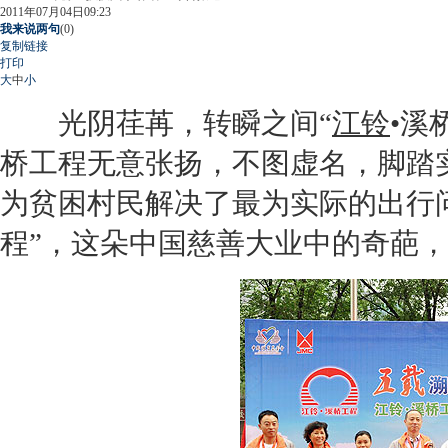
2011年07月04日09:23
我来说两句
(
0
)
复制链接
打印
大
中
小
光阴荏苒，转瞬之间“
江铃
•溪
桥工程无意张扬，不图虚名，脚踏
为贫困村民解决了最为实际的出行
程”，这朵中国慈善大业中的奇葩