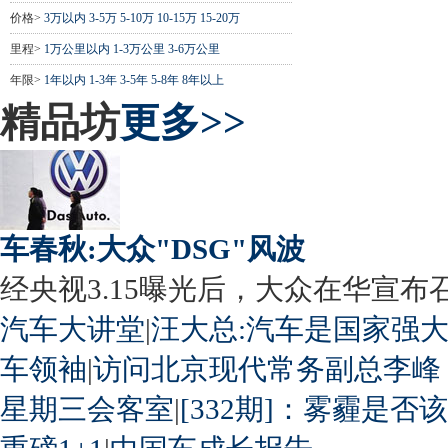
价格>
3万以内
3-5万
5-10万
10-15万
15-20万
里程>
1万公里以内
1-3万公里
3-6万公里
年限>
1年以内
1-3年
3-5年
5-8年
8年以上
精品坊
更多>>
车春秋:大众"DSG"风波
经央视3.15曝光后，大众在华宣布召回
汽车大讲堂
|
汪大总:汽车是国家强
车领袖
|
访问北京现代常务副总李峰
星期三会客室
|
[332期]：雾霾是否