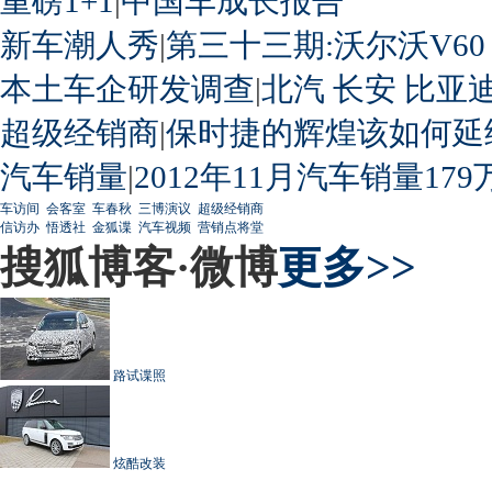
重磅1+1
|
中国车成长报告
新车潮人秀
|
第三十三期:沃尔沃V60
本土车企研发调查
|
北汽
长安
比亚
超级经销商
|
保时捷的辉煌该如何延
汽车销量
|
2012年11月汽车销量179
车访间
会客室
车春秋
三博演议
超级经销商
信访办
悟透社
金狐谍
汽车视频
营销点将堂
搜狐博客·微博
更多>>
路试谍照
炫酷改装