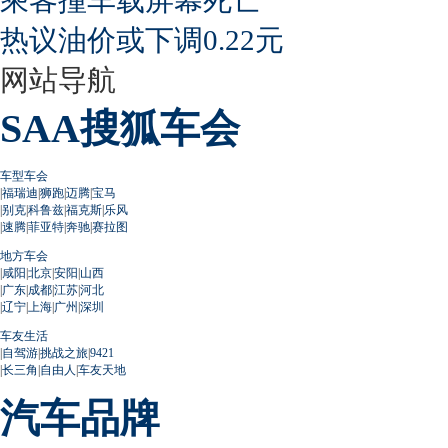
热议油价或下调0.22元
网站导航
SAA搜狐车会
车型车会
|
福瑞迪
|
狮跑
|
迈腾
|
宝马
|
别克
|
科鲁兹
|
福克斯
|
乐风
|
速腾
|
菲亚特
|
奔驰
|
赛拉图
地方车会
|
咸阳
|
北京
|
安阳
|
山西
|
广东
|
成都
|
江苏
|
河北
|
辽宁
|
上海
|
广州
|
深圳
车友生活
|
自驾游
|
挑战之旅
|
9421
|
长三角
|
自由人
|
车友天地
汽车品牌