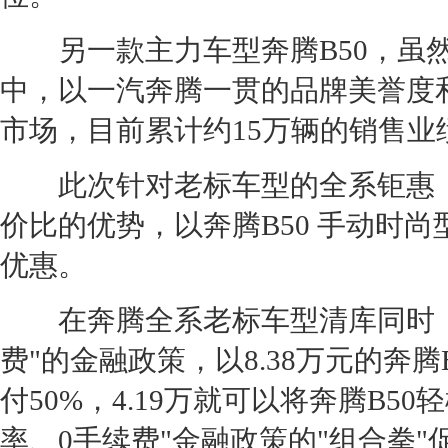
另一款主力车型
奔腾B50
，虽
中，以
一汽奔腾
一贯的品牌美誉度
市场，目前累计约15万辆的销售
此次针对老标车型的全系钜惠，
价比的优势，以
奔腾B50
手动时尚型
优惠。
在
奔腾
全系老标车型清库同时
费"的金融政策，以8.38万元的
奔腾B
付50%，4.19万就可以将
奔腾B50
轻
率、0手续费"金融政策的"组合拳