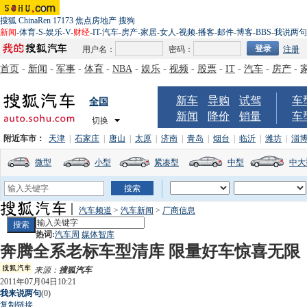
搜狐
ChinaRen
17173
焦点房地产
搜狗
新闻
-
体育
-
S
-
娱乐
-
V
-
财经
-
IT
-
汽车
-
房产
-
家居
-
女人
-
视频
-
播客
-
邮件
-
博客
-
BBS
-
我说两句
用户名：
密码：
注册
首页
-
新闻
-
军事
-
体育
-
NBA
-
娱乐
-
视频
-
股票
-
IT
-
汽车
-
房产
-
新车
导购
试驾
车
全国
新闻
降价
销量
车
切换
附近车市：
天津
|
石家庄
|
唐山
|
太原
|
济南
|
青岛
|
烟台
|
临沂
|
潍坊
|
淄
微型
小型
紧凑型
中型
中大
汽车频道
>
汽车新闻
>
厂商信息
热词:
汽车周
媒体智库
奔腾全系老标车型清库 限量好车惊喜无限
来源：
搜狐汽车
2011年07月04日10:21
我来说两句
(
0
)
复制链接