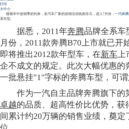
打印
大
中
小
随着年中促销季的到来，各汽车厂家的促销活动热闹非凡，进入7月份，
一汽奔腾
系车型。
据悉，2011年
奔腾
品牌全系车
月份，2011款
奔腾B70
上市就已开
即将推出2012款年型车，在
新车
上
企不成文的规定。此次大幅优惠的
一批悬挂"1"字标的
奔腾
车型，可谓
作为
一汽
自主品牌
奔腾
旗下的
卓越
的品质、超高性价比优势，获
间累计约20万辆的销售业绩，奠
位。