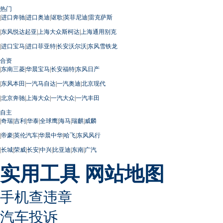
热门
|
进口奔驰
|
进口奥迪
|
讴歌
|
英菲尼迪
|
雷克萨斯
|
东风悦达起亚
|
上海大众斯柯达
|
上海通用别克
|
进口宝马
|
进口菲亚特
|
长安沃尔沃
|
东风雪铁龙
合资
|
东南三菱
|
华晨宝马
|
长安福特
|
东风日产
|
东风本田
|
一汽马自达
|
一汽奥迪
|
北京现代
|
北京奔驰
|
上海大众
|
一汽大众
|
一汽丰田
自主
|
奇瑞
|
吉利
|
华泰
|
全球鹰
|
海马
|
瑞麒
|
威麟
|
帝豪
|
英伦汽车
|
华晨中华
|
哈飞
|
东风风行
|
长城
|
荣威
|
长安
|
中兴
|
比亚迪
|
东南
|
广汽
实用工具
网站地图
手机查违章
汽车投诉