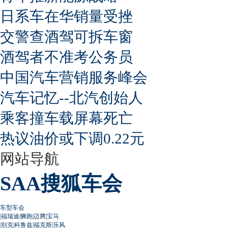
日系车在华销量受挫
交警查酒驾可拆车窗
酒驾者不准考公务员
中国汽车营销服务峰会
汽车记忆--北汽创始人
乘客撞车载屏幕死亡
热议油价或下调0.22元
网站导航
SAA搜狐车会
车型车会
|
福瑞迪
|
狮跑
|
迈腾
|
宝马
|
别克
|
科鲁兹
|
福克斯
|
乐风