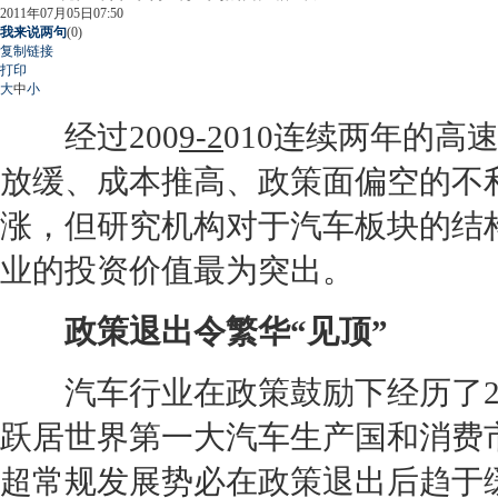
2011年07月05日07:50
我来说两句
(
0
)
复制链接
打印
大
中
小
经过200
9-2
010连续两年的
放缓、成本推高、政策面偏空的不
涨，但研究机构对于汽车板块的结
业的投资价值最为突出。
政策退出令繁华“见顶”
汽车行业在政策鼓励下经历了200
跃居世界第一大汽车生产国和消费
超常规发展势必在政策退出后趋于