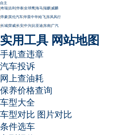
自主
|
奇瑞
|
吉利
|
华泰
|
全球鹰
|
海马
|
瑞麒
|
威麟
|
帝豪
|
英伦汽车
|
华晨中华
|
哈飞
|
东风风行
|
长城
|
荣威
|
长安
|
中兴
|
比亚迪
|
东南
|
广汽
实用工具
网站地图
手机查违章
汽车投诉
网上查油耗
保养价格查询
车型大全
车型对比
图片对比
条件选车