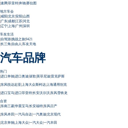
|
速腾
|
菲亚特
|
奔驰
|
赛拉图
地方车会
|
咸阳
|
北京
|
安阳
|
山西
|
广东
|
成都
|
江苏
|
河北
|
辽宁
|
上海
|
广州
|
深圳
车友生活
|
自驾游
|
挑战之旅
|
9421
|
长三角
|
自由人
|
车友天地
汽车品牌
热门
|
进口奔驰
|
进口奥迪
|
讴歌
|
英菲尼迪
|
雷克萨斯
|
东风悦达起亚
|
上海大众斯柯达
|
上海通用别克
|
进口宝马
|
进口菲亚特
|
长安沃尔沃
|
东风雪铁龙
合资
|
东南三菱
|
华晨宝马
|
长安福特
|
东风日产
|
东风本田
|
一汽马自达
|
一汽奥迪
|
北京现代
|
北京奔驰
|
上海大众
|
一汽大众
|
一汽丰田