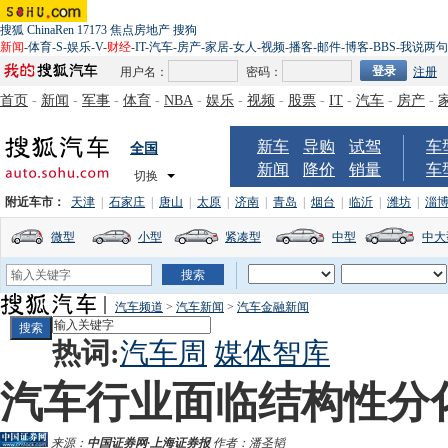
搜狐
ChinaRen
17173
焦点房地产
搜狗
新闻
-
体育
-
S
-
娱乐
-
V
-
财经
-
IT
-
汽车
-
房产
-
家居
-
女人
-
视频
-
播客
-
邮件
-
博客
-
BBS
-
我说两句
用户名：
密码：
注册
首页
-
新闻
-
军事
-
体育
-
NBA
-
娱乐
-
视频
-
股票
-
IT
-
汽车
-
房产
-
新车
导购
试驾
车
全国
新闻
降价
销量
车
切换
附近车市：
天津
|
石家庄
|
唐山
|
太原
|
济南
|
青岛
|
烟台
|
临沂
|
潍坊
|
淄
微型
小型
紧凑型
中型
中大
汽车频道
>
汽车新闻
>
汽车金融新闻
热词:
汽车周
媒体智库
汽车行业面临结构性分
来源：
中国证券网·上海证券报
作者：潘圣韬