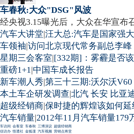
车春秋:大众"DSG"风波
经央视3.15曝光后，大众在华宣布召回
汽车大讲堂
|
汪大总:汽车是国家强
车领袖
|
访问北京现代常务副总李峰
星期三会客室
|
[332期]：雾霾是否
重磅1+1
|
中国车成长报告
新车潮人秀
|
第三十三期:沃尔沃V60
本土车企研发调查
|
北汽
长安
比亚
超级经销商
|
保时捷的辉煌该如何延
汽车销量
|
2012年11月汽车销量179
车访间
会客室
车春秋
三博演议
超级经销商
信访办
悟透社
金狐谍
汽车视频
营销点将堂