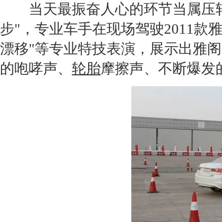
当天最振奋人心的环节当属压轴
步"，专业车手在现场驾驶2011款
漂移"等专业特技表演，展示出
雅阁
的咆哮声、
轮胎
摩擦声、不断爆发