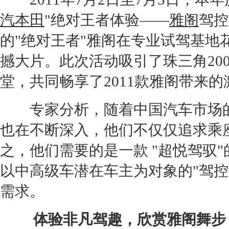
汽本田
"绝对王者体验——
雅阁
驾控
的"绝对王者"
雅阁
在专业
试驾
基地
撼大片。此次活动吸引了珠三角20
堂，共同畅享了2011款
雅阁
带来的
专家分析，随着中国汽车市场
也在不断深入，他们不仅仅追求乘
之，他们需要的是一款 "超悦驾驭
以
中高级车
潜在车主为对象的"驾
需求。
体验非凡驾趣，欣赏
雅阁
舞步