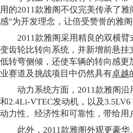
用的2011款
雅阁
不仅完美传承了
雅
感"为开发理念，让倍受赞誉的
雅阁
2011款
雅阁
采用精良的双横臂
变齿轮比转向系统，并新增前悬挂
低转弯侧倾，还使车辆的转向感更
业赛道及挑战项目中仍然具有
卓越
动力系统方面，2011款
雅阁
沿
和2.4Li-VTEC
发动机
，以及3.5LV6
动力性、经济性和可靠性，带给用
此外，2011款
雅阁
外观更豪华