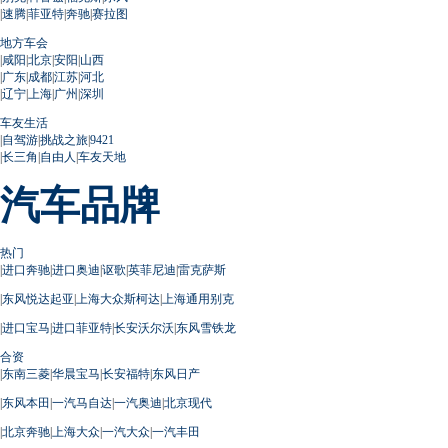
|
速腾
|
菲亚特
|
奔驰
|
赛拉图
地方车会
|
咸阳
|
北京
|
安阳
|
山西
|
广东
|
成都
|
江苏
|
河北
|
辽宁
|
上海
|
广州
|
深圳
车友生活
|
自驾游
|
挑战之旅
|
9421
|
长三角
|
自由人
|
车友天地
汽车品牌
热门
|
进口奔驰
|
进口奥迪
|
讴歌
|
英菲尼迪
|
雷克萨斯
|
东风悦达起亚
|
上海大众斯柯达
|
上海通用别克
|
进口宝马
|
进口菲亚特
|
长安沃尔沃
|
东风雪铁龙
合资
|
东南三菱
|
华晨宝马
|
长安福特
|
东风日产
|
东风本田
|
一汽马自达
|
一汽奥迪
|
北京现代
|
北京奔驰
|
上海大众
|
一汽大众
|
一汽丰田