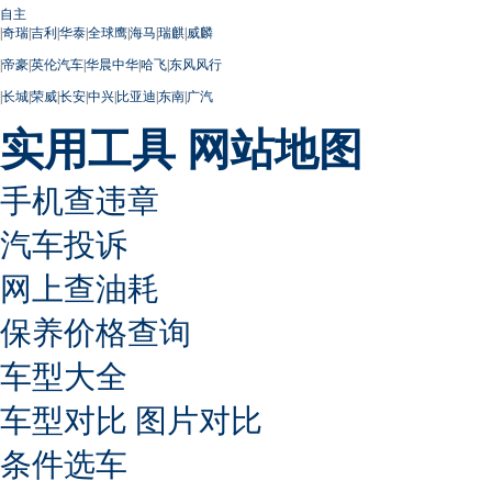
自主
|
奇瑞
|
吉利
|
华泰
|
全球鹰
|
海马
|
瑞麒
|
威麟
|
帝豪
|
英伦汽车
|
华晨中华
|
哈飞
|
东风风行
|
长城
|
荣威
|
长安
|
中兴
|
比亚迪
|
东南
|
广汽
实用工具
网站地图
手机查违章
汽车投诉
网上查油耗
保养价格查询
车型大全
车型对比
图片对比
条件选车