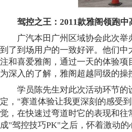
驾控之王：2011款
雅阁
领跑
中
广汽本田
广州区域协会此次举
到了到场用户的一致好评。他们中
注和喜爱
雅阁
，通过一天的体验项
为深入的了解，
雅阁
超越同级的操
学员陈先生对此次活动环节的设置
定，"赛道体验让我更深刻的感受到2
觉，在快速过弯道时它的表现和往
成"驾控技巧PK"之后，怀着激动