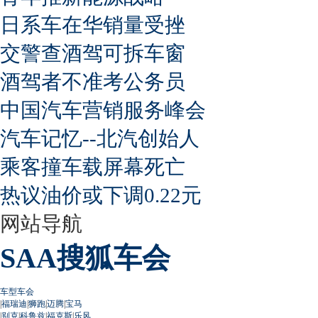
日系车在华销量受挫
交警查酒驾可拆车窗
酒驾者不准考公务员
中国汽车营销服务峰会
汽车记忆--北汽创始人
乘客撞车载屏幕死亡
热议油价或下调0.22元
网站导航
SAA搜狐车会
车型车会
|
福瑞迪
|
狮跑
|
迈腾
|
宝马
|
别克
|
科鲁兹
|
福克斯
|
乐风