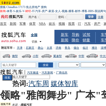
搜狐
ChinaRen
17173
焦点房地产
搜狗
新闻
-
体育
-
S
-
娱乐
-
V
-
财经
-
IT
-
汽车
-
房产
-
家居
-
女人
-
视频
-
播客
-
邮件
-
博客
-
BBS
-
我说两句
用户名：
密码：
注册
首页
-
新闻
-
军事
-
体育
-
NBA
-
娱乐
-
视频
-
股票
-
IT
-
汽车
-
房产
-
新车
导购
试驾
车
全国
新闻
降价
销量
车
切换
附近车市：
天津
|
石家庄
|
唐山
|
太原
|
济南
|
青岛
|
烟台
|
临沂
|
潍坊
|
淄
微型
小型
紧凑型
中型
中大
汽车频道
>
汽车新闻
>
厂商信息
热词:
汽车周
媒体智库
领略"雅阁舞步" 广本
来源：
搜狐汽车