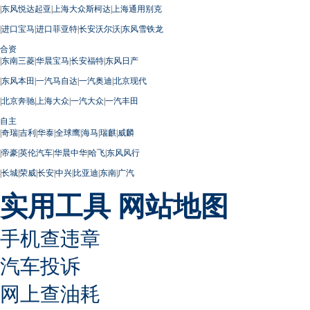
|
东风悦达起亚
|
上海大众斯柯达
|
上海通用别克
|
进口宝马
|
进口菲亚特
|
长安沃尔沃
|
东风雪铁龙
合资
|
东南三菱
|
华晨宝马
|
长安福特
|
东风日产
|
东风本田
|
一汽马自达
|
一汽奥迪
|
北京现代
|
北京奔驰
|
上海大众
|
一汽大众
|
一汽丰田
自主
|
奇瑞
|
吉利
|
华泰
|
全球鹰
|
海马
|
瑞麒
|
威麟
|
帝豪
|
英伦汽车
|
华晨中华
|
哈飞
|
东风风行
|
长城
|
荣威
|
长安
|
中兴
|
比亚迪
|
东南
|
广汽
实用工具
网站地图
手机查违章
汽车投诉
网上查油耗