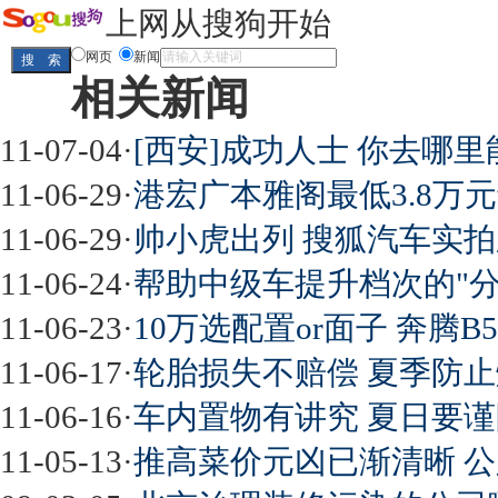
上网从搜狗开始
网页
新闻
相关新闻
11-07-04
·
[西安]成功人士 你去哪
11-06-29
·
港宏广本雅阁最低3.8万元
11-06-29
·
帅小虎出列 搜狐汽车实拍
11-06-24
·
帮助中级车提升档次的"分水
11-06-23
·
10万选配置or面子 奔腾B
11-06-17
·
轮胎损失不赔偿 夏季防
11-06-16
·
车内置物有讲究 夏日要谨
11-05-13
·
推高菜价元凶已渐清晰 