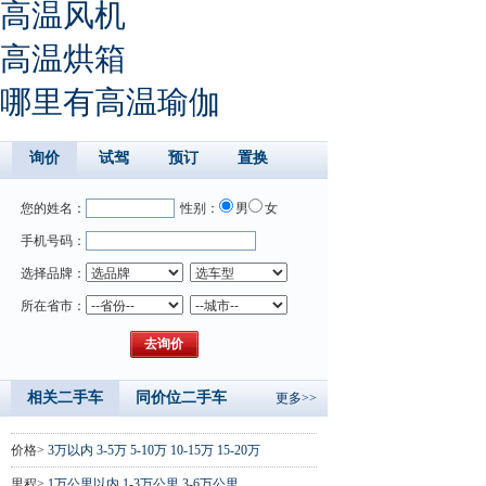
高温风机
高温烘箱
哪里有高温瑜伽
询价
试驾
预订
置换
您的姓名：
性别：
男
女
手机号码：
选择品牌：
所在省市：
相关二手车
同价位二手车
更多>>
价格>
3万以内
3-5万
5-10万
10-15万
15-20万
里程>
1万公里以内
1-3万公里
3-6万公里