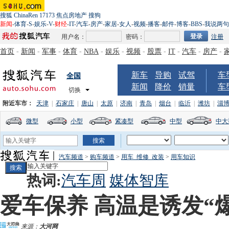
搜狐
ChinaRen
17173
焦点房地产
搜狗
新闻
-
体育
-
S
-
娱乐
-
V
-
财经
-
IT
-
汽车
-
房产
-
家居
-
女人
-
视频
-
播客
-
邮件
-
博客
-
BBS
-
我说两句
用户名：
密码：
注册
首页
-
新闻
-
军事
-
体育
-
NBA
-
娱乐
-
视频
-
股票
-
IT
-
汽车
-
房产
-
新车
导购
试驾
车
全国
新闻
降价
销量
车
切换
附近车市：
天津
|
石家庄
|
唐山
|
太原
|
济南
|
青岛
|
烟台
|
临沂
|
潍坊
|
淄
微型
小型
紧凑型
中型
中大
汽车频道
>
购车频道
>
用车_维修_改装
>
用车知识
热词:
汽车周
媒体智库
爱车保养 高温是诱发“
来源：
大河网