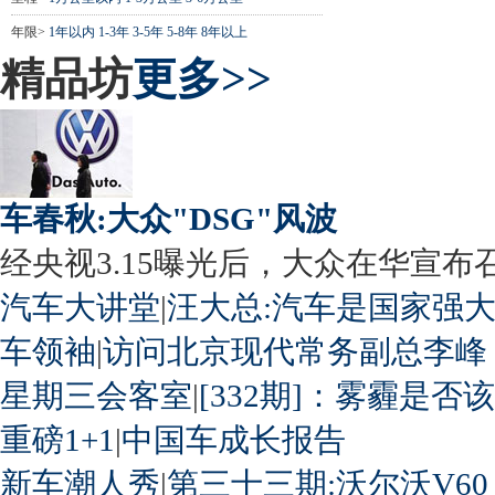
年限>
1年以内
1-3年
3-5年
5-8年
8年以上
精品坊
更多>>
车春秋:大众"DSG"风波
经央视3.15曝光后，大众在华宣布召回
汽车大讲堂
|
汪大总:汽车是国家强
车领袖
|
访问北京现代常务副总李峰
星期三会客室
|
[332期]：雾霾是否
重磅1+1
|
中国车成长报告
新车潮人秀
|
第三十三期:沃尔沃V60