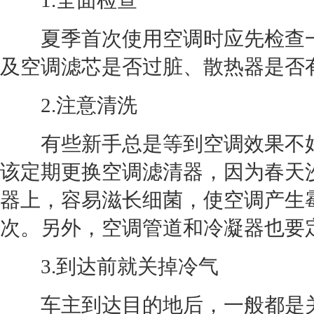
1.全面检查
夏季首次使用
空调
时应先检查
及
空调
滤芯是否过脏、散热器是否
2.注意清洗
有些新手总是等到
空调
效果不
该定期更换
空调
滤清器，因为春天
器上，容易滋长细菌，使
空调
产生
次。另外，
空调
管道和冷凝器也要
3.到达前就关掉冷气
车主到达目的地后，一般都是