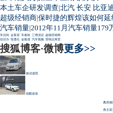
本土车企研发调查
|
北汽
长安
比亚
超级经销商
|
保时捷的辉煌该如何延
汽车销量
|
2012年11月汽车销量179
车访间
会客室
车春秋
三博演议
超级经销商
信访办
悟透社
金狐谍
汽车视频
营销点将堂
搜狐博客·微博
更多>>
路试谍照
炫酷改装
政府难
自主若