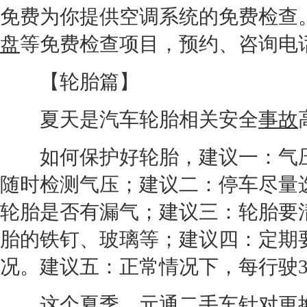
免费为你提供
空调
系统的免费检查
盘
等免费检查项目，预约、咨询电话：8
【
轮胎
篇】
夏天是汽车
轮胎
相关安全
事故
如何保护好
轮胎
，建议一：气
随时检测气压；建议二：停车尽量
轮胎
是否有漏气；建议三：
轮胎
要
胎
的铁钉、玻璃等；建议四：定期
况。建议五：正常情况下，每行驶3
这个夏季，元通
二手车
针对更