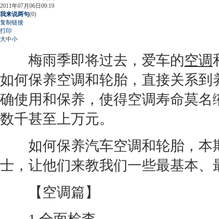
2011年07月06日09:19
我来说两句
(
0
)
复制链接
打印
大
中
小
梅雨季即将过去，爱车的
空调
如何保养
空调
和
轮胎
，直接关系到
确使用和保养，使得
空调
寿命莫名
数千甚至上万元。
如何保养汽车
空调
和
轮胎
，本
士，让他们来教我们一些最基本、
【
空调
篇】