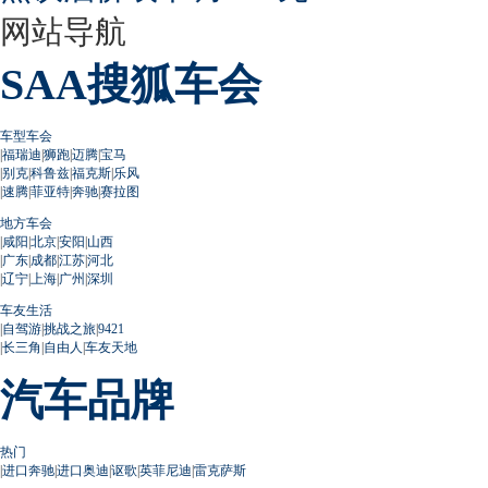
网站导航
SAA搜狐车会
车型车会
|
福瑞迪
|
狮跑
|
迈腾
|
宝马
|
别克
|
科鲁兹
|
福克斯
|
乐风
|
速腾
|
菲亚特
|
奔驰
|
赛拉图
地方车会
|
咸阳
|
北京
|
安阳
|
山西
|
广东
|
成都
|
江苏
|
河北
|
辽宁
|
上海
|
广州
|
深圳
车友生活
|
自驾游
|
挑战之旅
|
9421
|
长三角
|
自由人
|
车友天地
汽车品牌
热门
|
进口奔驰
|
进口奥迪
|
讴歌
|
英菲尼迪
|
雷克萨斯