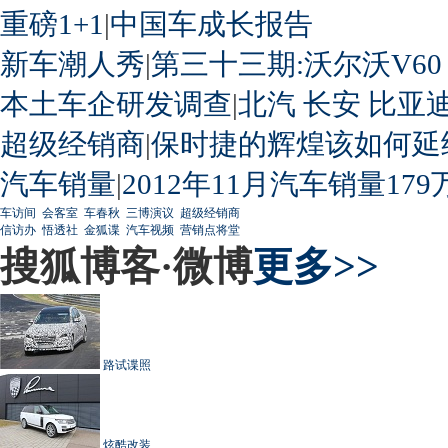
重磅1+1
|
中国车成长报告
新车潮人秀
|
第三十三期:沃尔沃V60
本土车企研发调查
|
北汽
长安
比亚
超级经销商
|
保时捷的辉煌该如何延
汽车销量
|
2012年11月汽车销量179
车访间
会客室
车春秋
三博演议
超级经销商
信访办
悟透社
金狐谍
汽车视频
营销点将堂
搜狐博客·微博
更多>>
路试谍照
炫酷改装