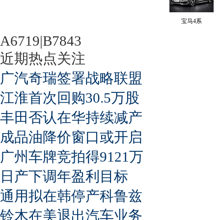
宝马4系
A6719|B7843
近期热点关注
广汽奇瑞签署战略联盟
江淮首次回购30.5万股
丰田否认在华持续减产
成品油降价窗口或开启
广州车牌竞拍得9121万
日产下调年盈利目标
通用拟在韩停产科鲁兹
铃木在美退出汽车业务