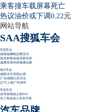
乘客撞车载屏幕死亡
热议油价或下调0.22元
网站导航
SAA搜狐车会
车型车会
|
福瑞迪
|
狮跑
|
迈腾
|
宝马
|
别克
|
科鲁兹
|
福克斯
|
乐风
|
速腾
|
菲亚特
|
奔驰
|
赛拉图
地方车会
|
咸阳
|
北京
|
安阳
|
山西
|
广东
|
成都
|
江苏
|
河北
|
辽宁
|
上海
|
广州
|
深圳
车友生活
|
自驾游
|
挑战之旅
|
9421
|
长三角
|
自由人
|
车友天地
汽车品牌