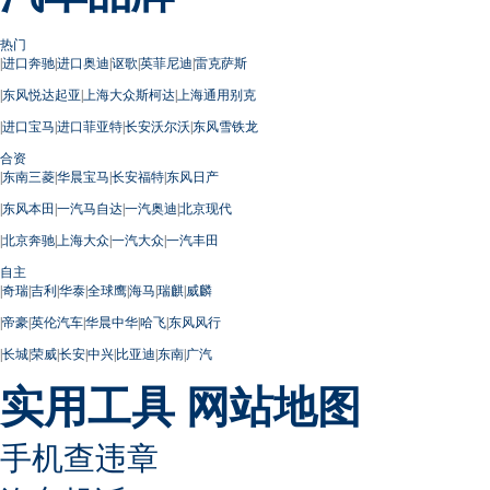
热门
|
进口奔驰
|
进口奥迪
|
讴歌
|
英菲尼迪
|
雷克萨斯
|
东风悦达起亚
|
上海大众斯柯达
|
上海通用别克
|
进口宝马
|
进口菲亚特
|
长安沃尔沃
|
东风雪铁龙
合资
|
东南三菱
|
华晨宝马
|
长安福特
|
东风日产
|
东风本田
|
一汽马自达
|
一汽奥迪
|
北京现代
|
北京奔驰
|
上海大众
|
一汽大众
|
一汽丰田
自主
|
奇瑞
|
吉利
|
华泰
|
全球鹰
|
海马
|
瑞麒
|
威麟
|
帝豪
|
英伦汽车
|
华晨中华
|
哈飞
|
东风风行
|
长城
|
荣威
|
长安
|
中兴
|
比亚迪
|
东南
|
广汽
实用工具
网站地图
手机查违章