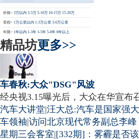
价格>
3万以内
3-5万
5-10万
10-15万
15-20万
里程>
1万公里以内
1-3万公里
3-6万公里
年限>
1年以内
1-3年
3-5年
5-8年
8年以上
精品坊
更多>>
车春秋:大众"DSG"风波
经央视3.15曝光后，大众在华宣布召回
汽车大讲堂
|
汪大总:汽车是国家强
车领袖
|
访问北京现代常务副总李峰
星期三会客室
|
[332期]：雾霾是否