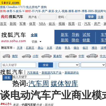
搜狐
ChinaRen
17173
焦点房地产
搜狗
新闻
-
体育
-
S
-
娱乐
-
V
-
财经
-
IT
-
汽车
-
房产
-
家居
-
女人
-
视频
-
播客
-
邮件
-
博客
-
BBS
-
我说两句
用户名：
密码：
注册
首页
-
新闻
-
军事
-
体育
-
NBA
-
娱乐
-
视频
-
股票
-
IT
-
汽车
-
房产
-
新车
导购
试驾
车
全国
新闻
降价
销量
车
切换
附近车市：
天津
|
石家庄
|
唐山
|
太原
|
济南
|
青岛
|
烟台
|
临沂
|
潍坊
|
淄
微型
小型
紧凑型
中型
中大
汽车频道
>
新能源汽车产业
>
新能源评论
热词:
汽车周
媒体智库
谈电动汽车产业商业模
来源：
中国汽车报
作者：陈光祖