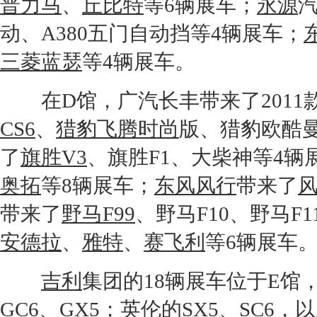
普力马
、
丘比特
等6辆展车；
永源
动、
A3
80五门自动挡等4辆展车；
三菱蓝瑟
等4辆展车。
在D馆，广汽长丰带来了2011
CS6
、
猎豹飞腾时尚
版、猎豹欧酷
了
旗胜V3
、旗胜F1、大柴神等4辆
奥拓
等8辆展车；
东风风行
带来了
带来了
野马F99
、
野马
F10、
野马
F1
安德拉
、
雅特
、
赛飞利
等6辆展车
吉利
集团的18辆展车位于E馆
GC6
、
GX5
；英伦的
SX5
、
SC6
，以