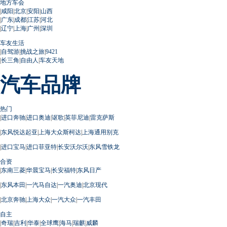
地方车会
|
咸阳
|
北京
|
安阳
|
山西
|
广东
|
成都
|
江苏
|
河北
|
辽宁
|
上海
|
广州
|
深圳
车友生活
|
自驾游
|
挑战之旅
|
9421
|
长三角
|
自由人
|
车友天地
汽车品牌
热门
|
进口奔驰
|
进口奥迪
|
讴歌
|
英菲尼迪
|
雷克萨斯
|
东风悦达起亚
|
上海大众斯柯达
|
上海通用别克
|
进口宝马
|
进口菲亚特
|
长安沃尔沃
|
东风雪铁龙
合资
|
东南三菱
|
华晨宝马
|
长安福特
|
东风日产
|
东风本田
|
一汽马自达
|
一汽奥迪
|
北京现代
|
北京奔驰
|
上海大众
|
一汽大众
|
一汽丰田
自主
|
奇瑞
|
吉利
|
华泰
|
全球鹰
|
海马
|
瑞麒
|
威麟