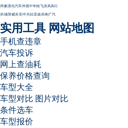
|
帝豪
|
英伦汽车
|
华晨中华
|
哈飞
|
东风风行
|
长城
|
荣威
|
长安
|
中兴
|
比亚迪
|
东南
|
广汽
实用工具
网站地图
手机查违章
汽车投诉
网上查油耗
保养价格查询
车型大全
车型对比
图片对比
条件选车
车型报价