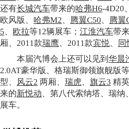
还有
长城汽车
带来的
哈弗H6
-4D20
欧风版、
哈弗M2
、
腾翼C50
、
腾翼C
5
、
欧拉
等12辆展车；
江淮汽车
带
厢、2011款
瑞鹰
、2011款
宾悦
、
同
本届汽博会上还可以见到
华晨
2.0AT豪华版、格瑞斯御领旗舰版
型、
风云2
两厢、
瑞虎
、
旗云3
精英
来的
新悦动
、
第八代索纳塔
、
瑞纳
展车。