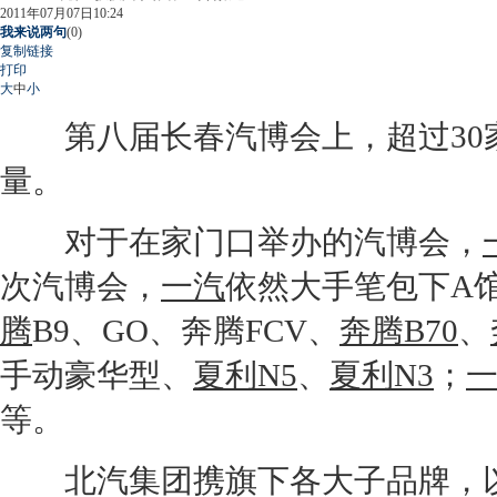
2011年07月07日10:24
我来说两句
(
0
)
复制链接
打印
大
中
小
第八届长春汽博会上，超过30
量。
对于在家门口举办的汽博会，
次汽博会，
一汽
依然大手笔包下A
腾
B9、GO、
奔腾
FCV、
奔腾B70
、
手动豪华型、
夏利N5
、
夏利N3
；
等。
北汽集团携旗下各大子品牌，以1