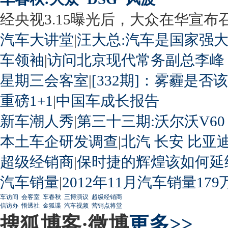
经央视3.15曝光后，大众在华宣布召回
汽车大讲堂
|
汪大总:汽车是国家强
车领袖
|
访问北京现代常务副总李峰
星期三会客室
|
[332期]：雾霾是否
重磅1+1
|
中国车成长报告
新车潮人秀
|
第三十三期:沃尔沃V60
本土车企研发调查
|
北汽
长安
比亚
超级经销商
|
保时捷的辉煌该如何延
汽车销量
|
2012年11月汽车销量179
车访间
会客室
车春秋
三博演议
超级经销商
信访办
悟透社
金狐谍
汽车视频
营销点将堂
搜狐博客·微博
更多>>