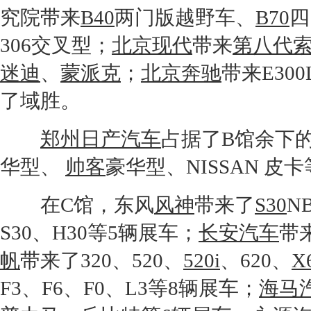
究院带来
B40
两门版越野车、
B70
四
306交叉型；
北京现代
带来
第八代
迷迪
、
蒙派克
；
北京奔驰
带来E300
了域胜。
郑州日产
汽车
占据了B馆余下
华型、
帅客
豪华型、NISSAN 皮
在C馆，东风
风神
带来了
S30
N
S30
、
H30
等5辆展车；
长安汽车
带
帆
带来了320、520、
520i
、620、
X
F3、F6、F0、L3等8辆展车；
海马