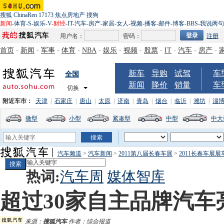
搜狐
ChinaRen
17173
焦点房地产
搜狗
新闻
-
体育
-
S
-
娱乐
-
V
-
财经
-
IT
-
汽车
-
房产
-
家居
-
女人
-
视频
-
播客
-
邮件
-
博客
-
BBS
-
我说两句
用户名：
密码：
注册
首页
-
新闻
-
军事
-
体育
-
NBA
-
娱乐
-
视频
-
股票
-
IT
-
汽车
-
房产
-
新车
导购
试驾
车
全国
新闻
降价
销量
车
切换
附近车市：
天津
|
石家庄
|
唐山
|
太原
|
济南
|
青岛
|
烟台
|
临沂
|
潍坊
|
淄
微型
小型
紧凑型
中型
中大
汽车频道
>
汽车新闻
>
2011第八届长春车展
>
2011长春车展展
热词:
汽车周
媒体智库
超过30家自主品牌汽车
来源：
搜狐汽车
作者：综合报道