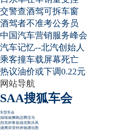
交警查酒驾可拆车窗
酒驾者不准考公务员
中国汽车营销服务峰会
汽车记忆--北汽创始人
乘客撞车载屏幕死亡
热议油价或下调0.22元
网站导航
SAA搜狐车会
车型车会
|
福瑞迪
|
狮跑
|
迈腾
|
宝马
|
别克
|
科鲁兹
|
福克斯
|
乐风
|
速腾
|
菲亚特
|
奔驰
|
赛拉图