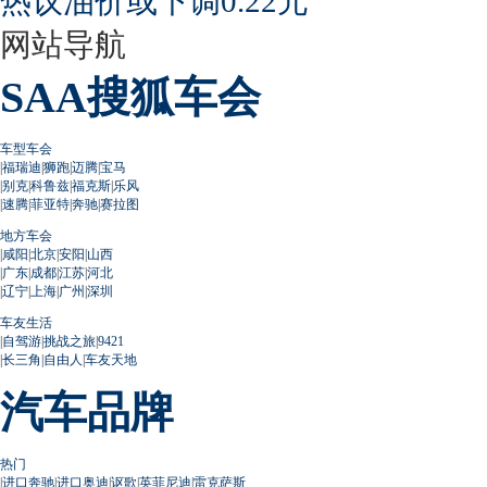
热议油价或下调0.22元
网站导航
SAA搜狐车会
车型车会
|
福瑞迪
|
狮跑
|
迈腾
|
宝马
|
别克
|
科鲁兹
|
福克斯
|
乐风
|
速腾
|
菲亚特
|
奔驰
|
赛拉图
地方车会
|
咸阳
|
北京
|
安阳
|
山西
|
广东
|
成都
|
江苏
|
河北
|
辽宁
|
上海
|
广州
|
深圳
车友生活
|
自驾游
|
挑战之旅
|
9421
|
长三角
|
自由人
|
车友天地
汽车品牌
热门
|
进口奔驰
|
进口奥迪
|
讴歌
|
英菲尼迪
|
雷克萨斯