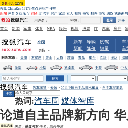
搜狐
ChinaRen
17173
焦点房地产
搜狗
新闻
-
体育
-
S
-
娱乐
-
V
-
财经
-
IT
-
汽车
-
房产
-
家居
-
女人
-
视频
-
播客
-
邮件
-
博客
-
BBS
-
我说两句
用户名：
密码：
注册
首页
-
新闻
-
军事
-
体育
-
NBA
-
娱乐
-
视频
-
股票
-
IT
-
汽车
-
房产
-
新车
导购
试驾
车
全国
新闻
降价
销量
车
切换
附近车市：
天津
|
石家庄
|
唐山
|
太原
|
济南
|
青岛
|
烟台
|
临沂
|
潍坊
|
淄
微型
小型
紧凑型
中型
中大
汽车频道
>
专题
>
2011中国自主品牌汽车展
>
自主车展消息
热词:
汽车周
媒体智库
论道自主品牌新方向 
来源：
搜狐汽车
作者：综合报道