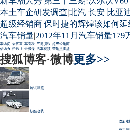
新车潮人秀
|
第三十三期:沃尔沃V60
本土车企研发调查
|
北汽
长安
比亚
超级经销商
|
保时捷的辉煌该如何延
汽车销量
|
2012年11月汽车销量179
车访间
会客室
车春秋
三博演议
超级经销商
信访办
悟透社
金狐谍
汽车视频
营销点将堂
搜狐博客·微博
更多>>
路试谍照
炫酷改装
政府难
自主若