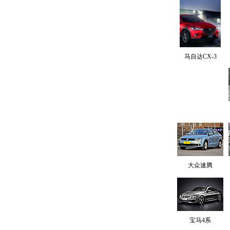
马自达CX-3
大众速腾
宝马4系