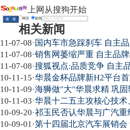
上网从搜狗开始
网页
新闻
相关新闻
11-07-08
·
国内车市急踩刹车 自主
11-07-08
·
销售网萎缩严重 自主品
11-07-08
·
搜狐视点:品质竞争 自主
10-11-15
·
华晨金杯品牌新H2平台
10-11-09
·
海狮做"大"华晨求精 巩
10-11-03
·
华晨十二五主攻核心技术
10-09-20
·
祁玉民否认华晨与广汽重
10-09-01
·
第十四届北京汽车展销会