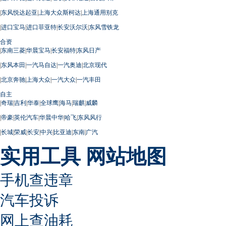
|
东风悦达起亚
|
上海大众斯柯达
|
上海通用别克
|
进口宝马
|
进口菲亚特
|
长安沃尔沃
|
东风雪铁龙
合资
|
东南三菱
|
华晨宝马
|
长安福特
|
东风日产
|
东风本田
|
一汽马自达
|
一汽奥迪
|
北京现代
|
北京奔驰
|
上海大众
|
一汽大众
|
一汽丰田
自主
|
奇瑞
|
吉利
|
华泰
|
全球鹰
|
海马
|
瑞麒
|
威麟
|
帝豪
|
英伦汽车
|
华晨中华
|
哈飞
|
东风风行
|
长城
|
荣威
|
长安
|
中兴
|
比亚迪
|
东南
|
广汽
实用工具
网站地图
手机查违章
汽车投诉
网上查油耗