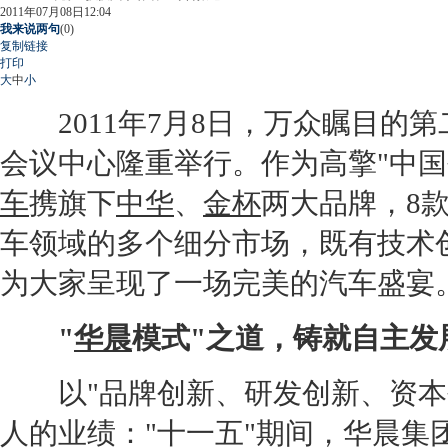
2011年07月08日12:04
我来说两句
(
0
)
复制链接
打印
大
中
小
2011年7月8日，万众瞩目的
会议中心隆重举行。作为高擎"中国
车
携旗下
中华
、
金杯
两大品牌，8
车领域的多个细分市场，既有技术
为大家呈现了一场完美的汽车盛宴
"
华晨
模式"之道，铸就自主发
以"品牌创新、研发创新、资本
人的业绩："十一五"期间，
华晨
集