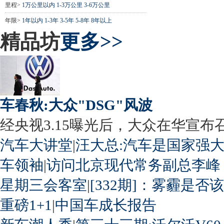
里程>
1万公里以内
1-3万公里
3-6万公里
年限>
1年以内
1-3年
3-5年
5-8年
8年以上
精品坊
更多>>
车春秋:大众"DSG"风波
经央视3.15曝光后，大众在华宣布召回
汽车大讲堂
|
汪大总:汽车是国家强
车领袖
|
访问北京现代常务副总李峰
星期三会客室
|
[332期]：雾霾是否
重磅1+1
|
中国车成长报告