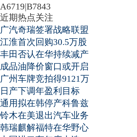
A6719|B7843
近期热点关注
广汽奇瑞签署战略联盟
江淮首次回购30.5万股
丰田否认在华持续减产
成品油降价窗口或开启
广州车牌竞拍得9121万
日产下调年盈利目标
通用拟在韩停产科鲁兹
铃木在美退出汽车业务
韩瑞麒解福特在华野心