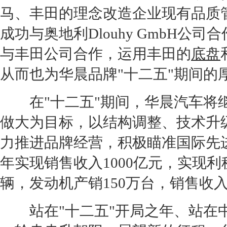
马
、
丰田
的理念改造企业现有品质
成功与奥地利Dlouhy GmbH
与
丰田
公司合作，运用
丰田
的
底盘
从而也为
华晨
品牌"十二五"期间
在"十二五"期间，
华晨汽车
将
做大为目标，以结构调整、技术升
力推进品牌经营，积极瞄准国际先进
年实现销售收入1000亿元，实现利税
辆，
发动机
产销150万台，销售收入
站在"十二五"开局之年、站在