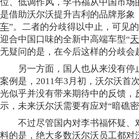
位、低调作风，李书福从中国市场
是借助
沃尔沃
提升
吉利
的品牌形象
车
”。二者的分歧得以中止，可见
迎合中国口味的全新中高端车型“
天
无疑问的是，在今后这样的分歧会
另一方面，国人也从来没有停
案例是，2011年3月初，
沃尔沃
首
光似乎并没有带来期待中的反馈，
示，未来
沃尔沃
需要有应对“暗礁
不过尽管国内对李书福怀疑、
料的是，绝大多数
沃尔沃
员工都对