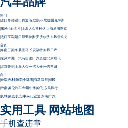
汽车品牌
热门
|
进口奔驰
|
进口奥迪
|
讴歌
|
英菲尼迪
|
雷克萨斯
|
东风悦达起亚
|
上海大众斯柯达
|
上海通用别克
|
进口宝马
|
进口菲亚特
|
长安沃尔沃
|
东风雪铁龙
合资
|
东南三菱
|
华晨宝马
|
长安福特
|
东风日产
|
东风本田
|
一汽马自达
|
一汽奥迪
|
北京现代
|
北京奔驰
|
上海大众
|
一汽大众
|
一汽丰田
自主
|
奇瑞
|
吉利
|
华泰
|
全球鹰
|
海马
|
瑞麒
|
威麟
|
帝豪
|
英伦汽车
|
华晨中华
|
哈飞
|
东风风行
|
长城
|
荣威
|
长安
|
中兴
|
比亚迪
|
东南
|
广汽
实用工具
网站地图
手机查违章