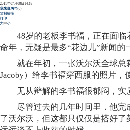
2011年07月08日14:18
我来说两句
(
0
)
复制链接
打印
大
中
小
48岁的老板李书福，正在面临
命年，无疑是最多“花边儿”新闻的
就在年初，一张
沃尔沃
全球总裁
Jacoby）给李书福穿西服的照片
无从辩解的李书福很郁闷，实质
尽管过去的几年时间里，他完
了
沃尔沃
，但这都只仅仅是搭好了