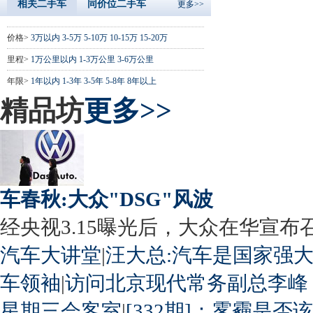
相关二手车
同价位二手车
更多>>
价格>
3万以内
3-5万
5-10万
10-15万
15-20万
里程>
1万公里以内
1-3万公里
3-6万公里
年限>
1年以内
1-3年
3-5年
5-8年
8年以上
精品坊
更多>>
车春秋:大众"DSG"风波
经央视3.15曝光后，大众在华宣布召回
汽车大讲堂
|
汪大总:汽车是国家强
车领袖
|
访问北京现代常务副总李峰
星期三会客室
|
[332期]：雾霾是否