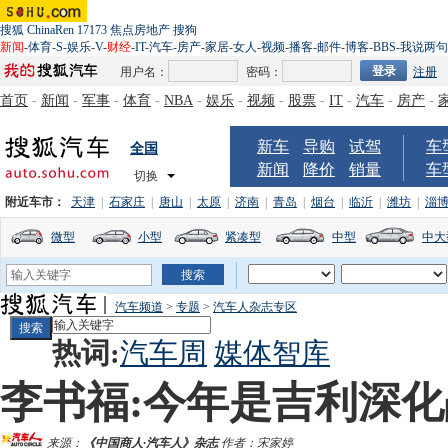
搜狐
ChinaRen
17173
焦点房地产
搜狗
新闻
-
体育
-
S
-
娱乐
-
V
-
财经
-
IT
-
汽车
-
房产
-
家居
-
女人
-
视频
-
播客
-
邮件
-
博客
-
BBS
-
我说两句
用户名：
密码：
注册
首页
-
新闻
-
军事
-
体育
-
NBA
-
娱乐
-
视频
-
股票
-
IT
-
汽车
-
房产
-
新车
导购
试驾
车
全国
新闻
降价
销量
车
切换
附近车市：
天津
|
石家庄
|
唐山
|
太原
|
济南
|
青岛
|
烟台
|
临沂
|
潍坊
|
淄
微型
小型
紧凑型
中型
中大
汽车频道
>
专题
>
汽车人杂志专区
热词:
汽车周
媒体智库
李书福:今年是吉利深
来源：
《中国商人·汽车人》杂志
作者：宋家婷