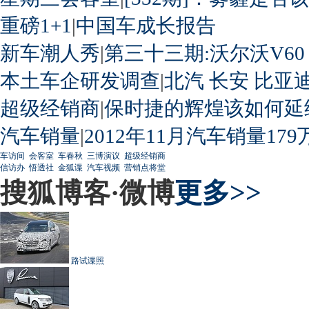
重磅1+1
|
中国车成长报告
新车潮人秀
|
第三十三期:沃尔沃V60
本土车企研发调查
|
北汽
长安
比亚
超级经销商
|
保时捷的辉煌该如何延
汽车销量
|
2012年11月汽车销量179
车访间
会客室
车春秋
三博演议
超级经销商
信访办
悟透社
金狐谍
汽车视频
营销点将堂
搜狐博客·微博
更多>>
路试谍照