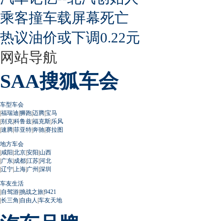
乘客撞车载屏幕死亡
热议油价或下调0.22元
网站导航
SAA搜狐车会
车型车会
|
福瑞迪
|
狮跑
|
迈腾
|
宝马
|
别克
|
科鲁兹
|
福克斯
|
乐风
|
速腾
|
菲亚特
|
奔驰
|
赛拉图
地方车会
|
咸阳
|
北京
|
安阳
|
山西
|
广东
|
成都
|
江苏
|
河北
|
辽宁
|
上海
|
广州
|
深圳
车友生活
|
自驾游
|
挑战之旅
|
9421
|
长三角
|
自由人
|
车友天地