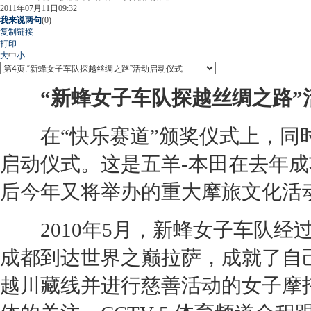
2011年07月11日09:32
我来说两句
(
0
)
复制链接
打印
大
中
小
“新蜂女子车队探越丝绸之路”
在“快乐赛道”颁奖仪式上，同时
启动仪式。这是五羊-
本田
在去年成
后今年又将举办的重大摩旅文化活
2010年5月，新蜂女子车队经过
成都到达世界之巅拉萨，成就了自
越川藏线并进行慈善活动的女子摩