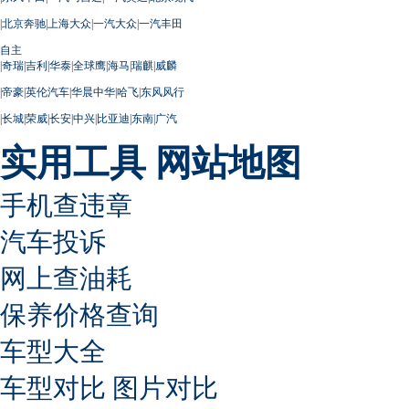
|
北京奔驰
|
上海大众
|
一汽大众
|
一汽丰田
自主
|
奇瑞
|
吉利
|
华泰
|
全球鹰
|
海马
|
瑞麒
|
威麟
|
帝豪
|
英伦汽车
|
华晨中华
|
哈飞
|
东风风行
|
长城
|
荣威
|
长安
|
中兴
|
比亚迪
|
东南
|
广汽
实用工具
网站地图
手机查违章
汽车投诉
网上查油耗
保养价格查询
车型大全
车型对比
图片对比