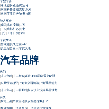
车型车会
|
福瑞迪
|
狮跑
|
迈腾
|
宝马
|
别克
|
科鲁兹
|
福克斯
|
乐风
|
速腾
|
菲亚特
|
奔驰
|
赛拉图
地方车会
|
咸阳
|
北京
|
安阳
|
山西
|
广东
|
成都
|
江苏
|
河北
|
辽宁
|
上海
|
广州
|
深圳
车友生活
|
自驾游
|
挑战之旅
|
9421
|
长三角
|
自由人
|
车友天地
汽车品牌
热门
|
进口奔驰
|
进口奥迪
|
讴歌
|
英菲尼迪
|
雷克萨斯
|
东风悦达起亚
|
上海大众斯柯达
|
上海通用别克
|
进口宝马
|
进口菲亚特
|
长安沃尔沃
|
东风雪铁龙
合资
|
东南三菱
|
华晨宝马
|
长安福特
|
东风日产
|
东风本田
|
一汽马自达
|
一汽奥迪
|
北京现代