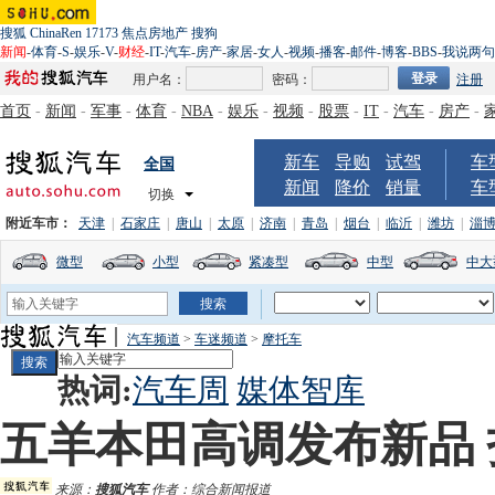
搜狐
ChinaRen
17173
焦点房地产
搜狗
新闻
-
体育
-
S
-
娱乐
-
V
-
财经
-
IT
-
汽车
-
房产
-
家居
-
女人
-
视频
-
播客
-
邮件
-
博客
-
BBS
-
我说两句
用户名：
密码：
注册
首页
-
新闻
-
军事
-
体育
-
NBA
-
娱乐
-
视频
-
股票
-
IT
-
汽车
-
房产
-
新车
导购
试驾
车
全国
新闻
降价
销量
车
切换
附近车市：
天津
|
石家庄
|
唐山
|
太原
|
济南
|
青岛
|
烟台
|
临沂
|
潍坊
|
淄
微型
小型
紧凑型
中型
中大
汽车频道
>
车迷频道
>
摩托车
热词:
汽车周
媒体智库
五羊本田高调发布新品
来源：
搜狐汽车
作者：综合新闻报道