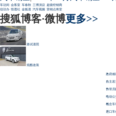
车访间
会客室
车春秋
三博演议
超级经销商
信访办
悟透社
金狐谍
汽车视频
营销点将堂
搜狐博客·微博
更多>>
路试谍照
炫酷改装
政府难
自主若
协管员
电动公
概念车
进口车