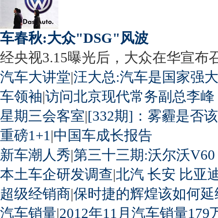
车春秋:大众"DSG"风波
经央视3.15曝光后，大众在华宣布召回
汽车大讲堂
|
汪大总:汽车是国家强
车领袖
|
访问北京现代常务副总李峰
星期三会客室
|
[332期]：雾霾是否
重磅1+1
|
中国车成长报告
新车潮人秀
|
第三十三期:沃尔沃V60
本土车企研发调查
|
北汽
长安
比亚
超级经销商
|
保时捷的辉煌该如何延
汽车销量
|
2012年11月汽车销量179