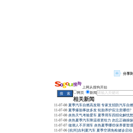
分享
上网从搜狗开始
网页
新闻
相关新闻
11-07-08
·
夏季汽车自燃高发期 专家支招防汽车自
11-07-08
·
夏季爆胎事故多发 轮胎养护应注意哪些?
11-07-08
·
炎热天气考验爱车 夏季用车四招化解忧愁(
11-07-08
·
炎热夏季汽车降温谁更给力 勿忘正确操
11-07-07
·
做潮人不开潮车 炎热夏季哪些保养要暂
11-07-06
·
[杭州]吉利夏汽车 夏季空调免检健诊启动