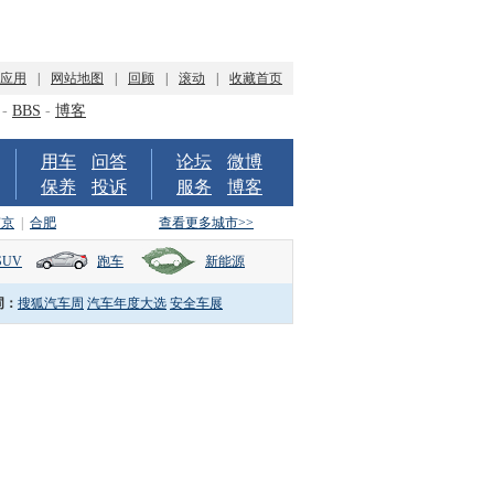
P应用
|
网站地图
|
回顾
|
滚动
|
收藏首页
-
BBS
-
博客
用车
问答
论坛
微博
保养
投诉
服务
博客
南京
|
合肥
查看更多城市>>
SUV
跑车
新能源
词：
搜狐汽车周
汽车年度大选
安全车展