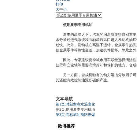
打印
大
中
小
使用夏季专用机油
夏季的高温之下，汽车的润滑就显得特别重要
水分通过进气系统和曲轴箱通风口进入
发动机
油底
过快。此外，
发动机
在高温下运转，金属零件热膨
使金属零件等热性变差，加速机件损坏。除此之外
因此，专家建议夏季城市用车尽量选择清洁性能好、
缸壁和凸轮轴等需要润滑冷却和保护的地方。合成
另一方面，合成机独有的动力清洁分散因子可以
其还能有效控制油泥积碳的产生。
文本导航
第1页:时刻留意水温变化
第2页:使用夏季专用机油
第3页:高标燃油预防燃爆
微博推荐