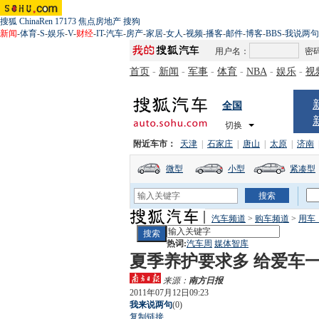
搜狐
ChinaRen
17173
焦点房地产
搜狗
新闻
-
体育
-
S
-
娱乐
-
V
-
财经
-
IT
-
汽车
-
房产
-
家居
-
女人
-
视频
-
播客
-
邮件
-
博客
-
BBS
-
我说两句
用户名：
密
首页
-
新闻
-
军事
-
体育
-
NBA
-
娱乐
-
视
全国
切换
附近车市：
天津
|
石家庄
|
唐山
|
太原
|
济南
微型
小型
紧凑型
汽车频道
>
购车频道
>
用车
热词:
汽车周
媒体智库
夏季养护要求多 给爱车一
来源：
南方日报
2011年07月12日09:23
我来说两句
(
0
)
复制链接