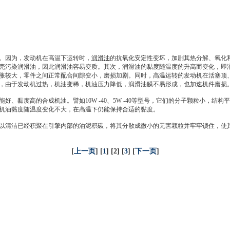
。因为，
发动机
在高温下运转时，
润滑油
的抗氧化安定性变坏，加剧其热分解、氧化
壳污染
润滑油
，因此
润滑油
容易变质。其次，
润滑油
的黏度随温度的升高而变化，即
胀较大，零件之间正常配合间隙变小，磨损加剧。同时，高温运转的
发动机
在活塞顶
，由于
发动机
过热，机油变稀，机油压力降低，
润滑油
膜不易形成，也加速机件磨损
黏度高的合成机油。譬如10W -40、5W -40等型号，它们的分子颗粒小，结
机油黏度随温度变化不大，在高温下仍能保持合适的黏度。
清洁已经积聚在引擎内部的油泥积碳，将其分散成微小的无害颗粒并牢牢锁住，使
[
上一页
] [
1
] [2] [
3
] [
下一页
]