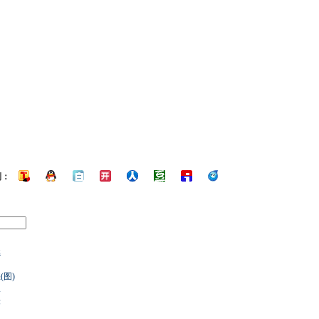
到：
燃
图)
纵
缓