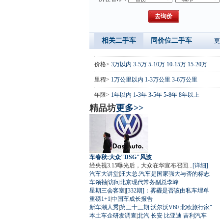
相关二手车
同价位二手车
更
价格>
3万以内
3-5万
5-10万
10-15万
15-20万
里程>
1万公里以内
1-3万公里
3-6万公里
年限>
1年以内
1-3年
3-5年
5-8年
8年以上
精品坊
更多>>
车春秋:大众"DSG"风波
经央视3.15曝光后，大众在华宣布召回...
[详细]
汽车大讲堂
|
汪大总:汽车是国家强大与否的标志
车领袖
|
访问北京现代常务副总李峰
星期三会客室
|
[332期]：雾霾是否该由私车埋单
重磅1+1
|
中国车成长报告
新车潮人秀
|
第三十三期:沃尔沃V60 北欧旅行家"
本土车企研发调查
|
北汽
长安
比亚迪
吉利汽车