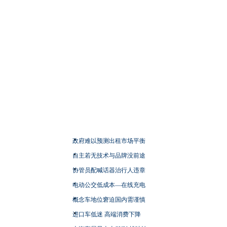
政府难以预测出租市场平衡
自主若无技术与品牌没前途
协管员配喊话器治行人违章
电动公交低成本—在线充电
概念车地位窘迫国内需谨慎
进口车低迷 高端消费下降