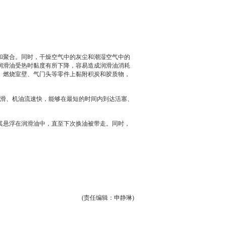
和聚合。同时，干燥空气中的灰尘和潮湿空气中的
润滑油
受热时黏度有所下降，容易造成
润滑油
消耗
、燃烧室壁、气门头等零件上黏附积炭和胶质物，
。
构平滑、机油流速快，能够在最短的时间内到达活塞、
其悬浮在
润滑油
中，直至下次换油被带走。同时，
(责任编辑：申静琳)