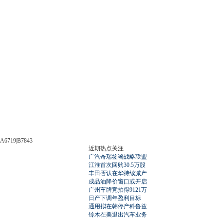
A6719|B7843
近期热点关注
广汽奇瑞签署战略联盟
江淮首次回购30.5万股
丰田否认在华持续减产
成品油降价窗口或开启
广州车牌竞拍得9121万
日产下调年盈利目标
通用拟在韩停产科鲁兹
铃木在美退出汽车业务