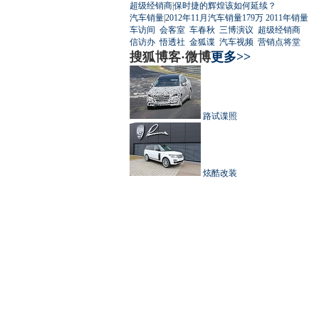
超级经销商
|
保时捷的辉煌该如何延续？
汽车销量
|
2012年11月汽车销量179万
2011年销量
车访间
会客室
车春秋
三博演议
超级经销商
信访办
悟透社
金狐谍
汽车视频
营销点将堂
搜狐博客·微博
更多>>
路试谍照
炫酷改装