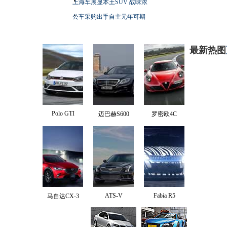
上海车展显本土SUV 战味浓
公车采购出手自主元年可期
最新热图
Polo GTI
迈巴赫S600
罗密欧4C
ATS-V
Fabia R5
马自达CX-3