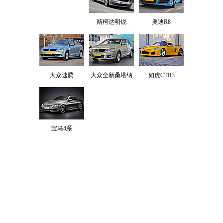
斯柯达明锐
奥迪R8
大众速腾
大众全新桑塔纳
如虎CTR3
宝马4系