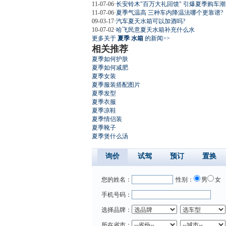
11-07-06
·
长安铃木"百万大礼回馈" 引爆夏季购车潮
11-07-06
·
夏季气温高 三种车内降温法哪个更靠谱?
09-03-17
·
汽车夏天水箱可以加酒吗?
10-07-02
·
哈飞民意夏天水箱补充什么水
更多关于
夏季 水箱
的新闻>>
相关推荐
夏季如何护肤
夏季如何减肥
夏季女装
夏季服装搭配图片
夏季发型
夏季衣服
夏季凉鞋
夏季情侣装
夏季靴子
夏季煲什么汤
询价
试驾
预订
置换
您的姓名：
性别：
男
女
手机号码：
选择品牌：
所在省市：