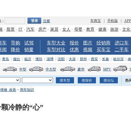
车商宝
|
手机版
|
AP
码：
注册
频
-
股票
-
IT
-
汽车
-
房产
-
家居
-
女人
-
母婴
-
教育
-
健康
-
旅游
-
文化
新车
导购
试驾
车型大全
报价
图片
经销商
进口车
新闻
降价
销量
车型对比
优惠
视频
买车宝
二手车
|
青岛
|
烟台
|
临沂
|
潍坊
|
淄博
|
沈阳
|
大连
|
郑州
|
西安
|
长春
|
哈尔滨
|
中型
中大型
豪华
MPV
热
_维修_改装
>
用车知识
颗冷静的“心”