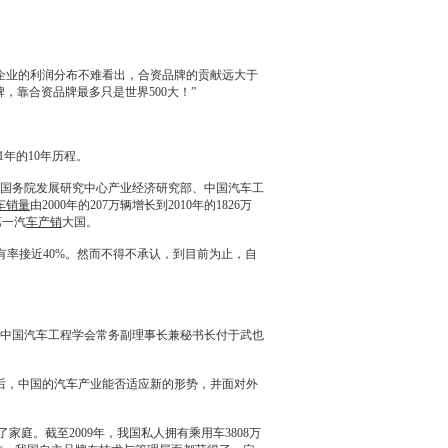
企业的利润分布不难看出，合资品牌的贡献远大于
，靠合资品牌最多只是世界500大！”
年的10年历程。
由国务院发展研究中心产业经济研究部、中国汽车工
车销量
由2000年的207万辆增长到2010年的1826万
第
一汽
车产销
大国。
占有率接近40%。然而不得不承认，到目前为止，自
中国汽车工程学会常务副理事长兼秘书长付于武也
，中国的汽车产业能否适应新的形势，并面对外
。截至2009年，我国私人拥有乘用车3808万