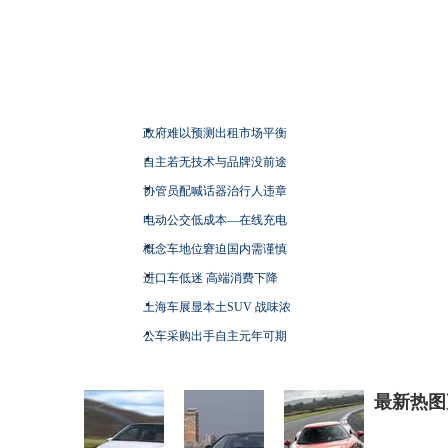
政府难以预测出租市场平衡
自主若无技术与品牌没前途
协管员配喊话器治行人违章
电动公交低成本—在线充电
概念车地位窘迫国内需谨慎
进口车低迷 高端消费下降
上海车展显本土SUV 战味浓
公车采购出手自主元年可期
最新热图