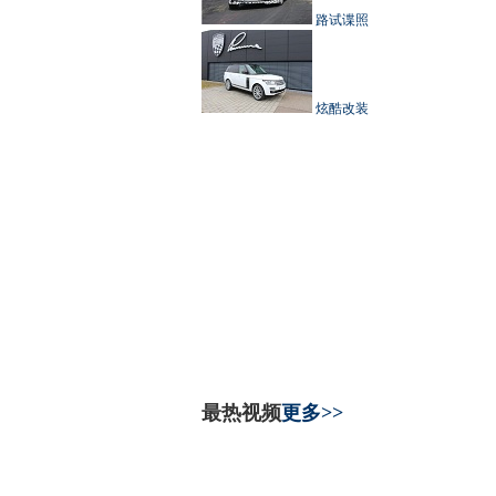
路试谍照
炫酷改装
最热视频
更多>>