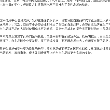
的制度变化，
吉利
、
奇瑞
等民营企业进入了汽车领域。此外，打开国门后，通过合资合
，也有今日的变化，但最终入世将我国汽车产业推向了良性发展的轨道。
家信息中心信息资源开发部主任徐长明表示，目前我国自主品牌汽车正面临三大新
逐渐缩小；其次，目前不少合资企业都推出了自己的自主品牌，合资自主品牌在生产
自主品牌产品的人群对使用成本更为敏感，因此使用成本的提升将直接影响自主品牌
不同程度上遭遇了此类问题与挑战，但并未有明确的解决办法。徐长明指出，自主品
状况下，自主品牌企业要发展、要可持续发展、要不断发展壮大，必须要有新的思路
从数量增长型转变为质量增长型，要实施稳健而坚定的国际化战略，集团化企业要集
产品研发、项目审批、税收及消费环节上给与自主品牌更为实质的支持。