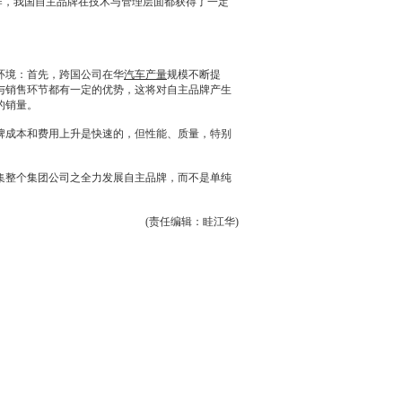
作，我国自主品牌在技术与管理层面都获得了一定
环境：首先，跨国公司在华
汽车产量
规模不断提
与销售环节都有一定的优势，这将对自主品牌产生
的销量。
牌成本和费用上升是快速的，但性能、质量，特别
。
整个集团公司之全力发展自主品牌，而不是单纯
(责任编辑：眭江华)