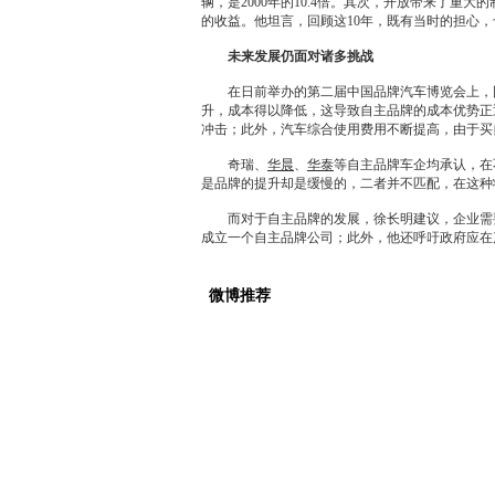
辆，是2000年的10.4倍。其次，开放带来了重大
的收益。他坦言，回顾这10年，既有当时的担心
未来发展仍面对诸多挑战
在日前举办的第二届中国品牌汽车博览会上，国
升，成本得以降低，这导致自主品牌的成本优势正
冲击；此外，汽车综合使用费用不断提高，由于买
奇瑞
、
华晨
、
华泰
等自主品牌车企均承认，在
是品牌的提升却是缓慢的，二者并不匹配，在这种
而对于自主品牌的发展，徐长明建议，企业需要
成立一个自主品牌公司；此外，他还呼吁政府应在
微博推荐