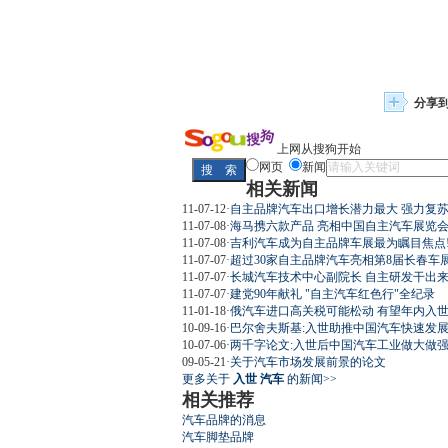
分享
上网从搜狗开始
网页
新闻
相关新闻
11-07-12
·
自主品牌汽车出口增长潜力最大 强力复
11-07-08
·
海马携六款产品 亮相中国自主汽车展览会(
11-07-08
·
吉利汽车成为自主品牌车展最为瞩目焦点
11-07-07
·
超过30家自主品牌汽车亮相第8届长春车
11-07-07
·
长城汽车技术中心副院长 自主研发干出
11-07-07
·
建党90年献礼 "自主汽车红色行"全纪录
11-01-18
·
俄汽车进口高关税可能松动 有望年内入
10-09-16
·
巴尔舍夫斯基:入世助推中国汽车快速发展(
10-07-06
·
两千字论文:入世后中国汽车工业做大做强
09-05-21
·
关于汽车市场发展前景的论文
更多关于
入世 汽车
的新闻>>
相关推荐
汽车品牌的消息
汽车脚垫品牌