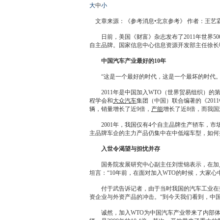
大
中
小
文章来源：《参考消息•北京参考》 作者：王艺
日前，美国《财富》杂志发布了2011年世界50
自主品牌。国家信息中心信息资源开发部主任徐长明
中国汽车产业最好的10年
“这是一个最好的时代，这是一个最坏的时代。”这
2011年是中国加入WTO（世界贸易组织）的第
程学会和
大众汽车
集团（中国）联合编著的《201
辆，销量增长了近9倍，
产能
增长了近8倍，而我国
2001年，我国仅有4个自主品牌生产轿车，市场占
主品牌车企的主力产品仍集中在中低端车型，如何
入世令渴望与担忧并存
国务院发展研究中心副主任刘世锦表示，在加入W
坦言：“10年前，在面对加入WTO的时候，大家心
付于武告诉记者，由于当时我国的汽车工业在技
资企业与外资产品的冲击。“到今天我们看到，中
诚然，加入WTO为中国汽车产业带来了内部体制