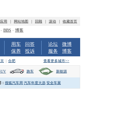
P应用
|
网站地图
|
回顾
|
滚动
|
收藏首页
-
BBS
-
博客
用车
问答
论坛
微博
保养
投诉
服务
博客
南京
|
合肥
查看更多城市>>
SUV
跑车
新能源
词：
搜狐汽车周
汽车年度大选
安全车展