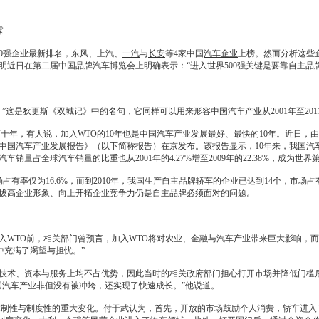
霖
0强企业最新排名，东风、上汽、
一汽
与
长安
等4家中国
汽车企业
上榜。然而分析这些
近日在第二届中国品牌汽车博览会上明确表示：“进入世界500强关键是要靠自主品牌
是狄更斯《双城记》中的名句，它同样可以用来形容中国汽车产业从2001年至2011
十年，有人说，加入WTO的10年也是中国汽车产业发展最好、最快的10年。近日，
1中国汽车产业发展报告》（以下简称报告）在京发布。该报告显示，10年来，我国
汽
汽车销量
占全球
汽车销量
的比重也从2001年的4.27%增至2009年的22.38%，成为世界
有率仅为16.6%，而到2010年，我国生产自主品牌轿车的企业已达到14个，市场
拔高企业形象、向上开拓企业竞争力仍是自主品牌必须面对的问题。
TO前，相关部门曾预言，加入WTO将对农业、金融与汽车产业带来巨大影响，而
中充满了渴望与担忧。”
术、资本与服务上均不占优势，因此当时的相关政府部门担心打开市场并降低门槛后
国汽车产业非但没有被冲垮，还实现了快速成长。”他说道。
性与制度性的重大变化。付于武认为，首先，开放的市场鼓励个人消费，轿车进入了家庭