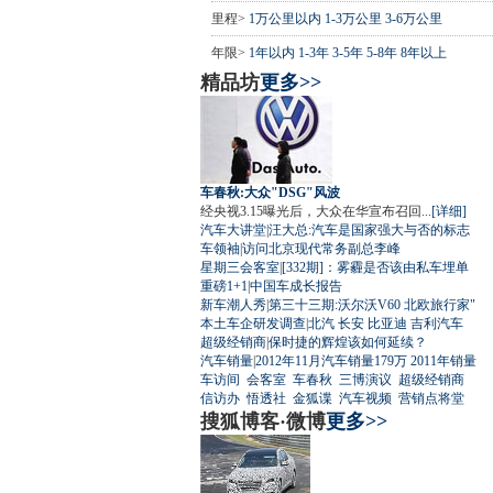
里程>
1万公里以内
1-3万公里
3-6万公里
年限>
1年以内
1-3年
3-5年
5-8年
8年以上
精品坊
更多>>
车春秋:大众"DSG"风波
经央视3.15曝光后，大众在华宣布召回...
[详细]
汽车大讲堂
|
汪大总:汽车是国家强大与否的标志
车领袖
|
访问北京现代常务副总李峰
星期三会客室
|
[332期]：雾霾是否该由私车埋单
重磅1+1
|
中国车成长报告
新车潮人秀
|
第三十三期:沃尔沃V60 北欧旅行家"
本土车企研发调查
|
北汽
长安
比亚迪
吉利汽车
超级经销商
|
保时捷的辉煌该如何延续？
汽车销量
|
2012年11月汽车销量179万
2011年销量
车访间
会客室
车春秋
三博演议
超级经销商
信访办
悟透社
金狐谍
汽车视频
营销点将堂
搜狐博客·微博
更多>>