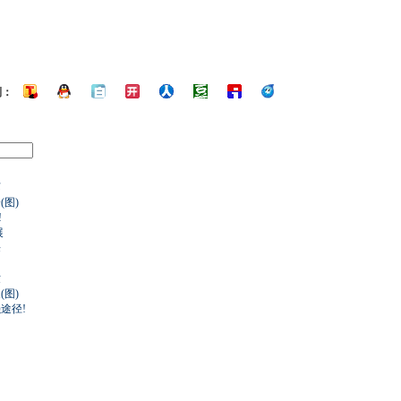
到：
苏
图)
!
展
来
世
图)
途径!