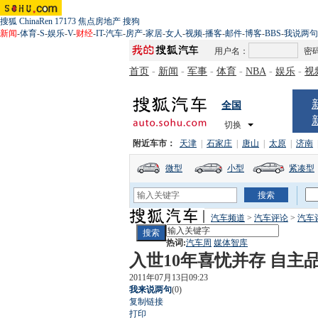
搜狐
ChinaRen
17173
焦点房地产
搜狗
新闻
-
体育
-
S
-
娱乐
-
V
-
财经
-
IT
-
汽车
-
房产
-
家居
-
女人
-
视频
-
播客
-
邮件
-
博客
-
BBS
-
我说两句
用户名：
密
首页
-
新闻
-
军事
-
体育
-
NBA
-
娱乐
-
视
全国
切换
附近车市：
天津
|
石家庄
|
唐山
|
太原
|
济南
微型
小型
紧凑型
汽车频道
>
汽车评论
>
汽车
热词:
汽车周
媒体智库
入世10年喜忧并存 自主
2011年07月13日09:23
我来说两句
(
0
)
复制链接
打印