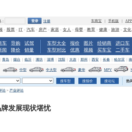
车商宝
|
手机版
|
AP
码：
注册
频
-
股票
-
IT
-
汽车
-
房产
-
家居
-
女人
-
母婴
-
教育
-
健康
-
旅游
-
文化
新车
导购
试驾
车型大全
报价
图片
经销商
进口车
新闻
降价
销量
车型对比
优惠
视频
买车宝
二手车
|
青岛
|
烟台
|
临沂
|
潍坊
|
淄博
|
沈阳
|
大连
|
郑州
|
西安
|
长春
|
哈尔滨
|
中型
中大型
豪华
MPV
热
评论
>
产业评论
品牌发展现状堪忧