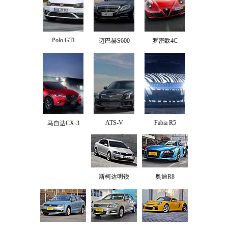
Polo GTI
迈巴赫S600
罗密欧4C
ATS-V
Fabia R5
马自达CX-3
斯柯达明锐
奥迪R8