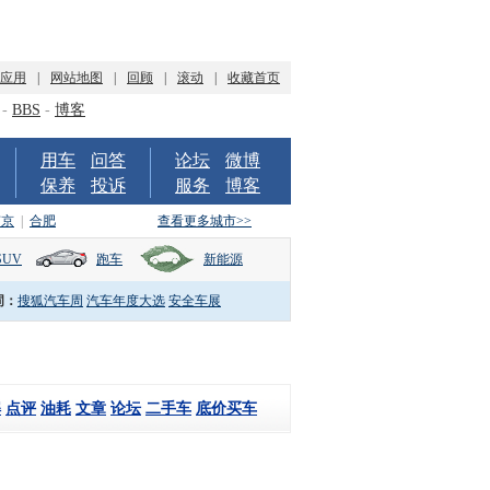
P应用
|
网站地图
|
回顾
|
滚动
|
收藏首页
-
BBS
-
博客
用车
问答
论坛
微博
保养
投诉
服务
博客
南京
|
合肥
查看更多城市>>
SUV
跑车
新能源
词：
搜狐汽车周
汽车年度大选
安全车展
解
点评
油耗
文章
论坛
二手车
底价买车