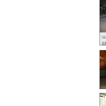
[
点
江