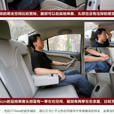
m的外形尺寸，包括2710mm的超长轴距，都让它当仁不让的在同级车中有着极高的排名，如果说