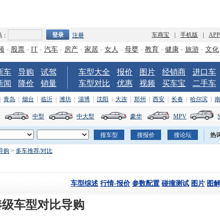
车商宝
|
手机版
|
AP
码：
注册
频
-
股票
-
IT
-
汽车
-
房产
-
家居
-
女人
-
母婴
-
教育
-
健康
-
旅游
-
文化
新车
导购
试驾
车型大全
报价
图片
经销商
进口车
新闻
降价
销量
车型对比
优惠
视频
买车宝
二手车
|
青岛
|
烟台
|
临沂
|
潍坊
|
淄博
|
沈阳
|
大连
|
郑州
|
西安
|
长春
|
哈尔滨
|
中型
中大型
豪华
MPV
热
导购
>
多车推荐/对比
车型综述
行情-报价
参数配置
碰撞测试
图片
图
凑级车型对比导购