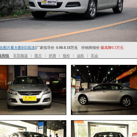
击图片看大图
|
HD高清
]厂家指导价:
6.98-8.18万元
经销商报价:
最高降0.3万元
淮和悦
车型频道
|
图片
|
评测
|
报价
|
油耗
|
车会