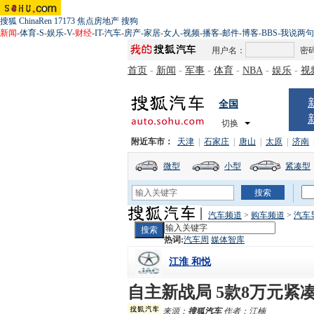
搜狐
ChinaRen
17173
焦点房地产
搜狗
新闻
-
体育
-
S
-
娱乐
-
V
-
财经
-
IT
-
汽车
-
房产
-
家居
-
女人
-
视频
-
播客
-
邮件
-
博客
-
BBS
-
我说两句
用户名：
密
首页
-
新闻
-
军事
-
体育
-
NBA
-
娱乐
-
视
全国
切换
附近车市：
天津
|
石家庄
|
唐山
|
太原
|
济南
微型
小型
紧凑型
汽车频道
>
购车频道
>
汽车
热词:
汽车周
媒体智库
江淮 和悦
自主新战局 5款8万元紧
来源：
搜狐汽车
作者：江楠