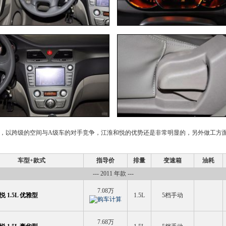
，以跨级的空间与
A级车
的对手竞争，
江淮和悦
的优势还是非常明显的，另外做工方
车型+款式
指导价
排量
变速箱
油耗
--- 2011 年款 ---
7.08万
 1.5L 优雅型
1.5L
5档手动
7.68万