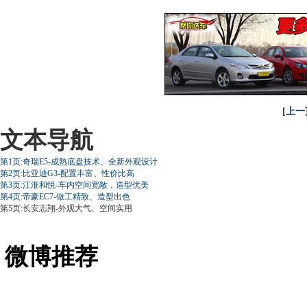
[
上一
文本导航
第1页:奇瑞E5-成熟底盘技术、全新外观设计
第2页:比亚迪G3-配置丰富、性价比高
第3页:江淮和悦-车内空间宽敞，造型优美
第4页:帝豪EC7-做工精致、造型出色
第5页:长安志翔-外观大气、空间实用
微博推荐