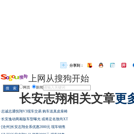
分享到：
上网从搜狗开始
网页
新闻
长安志翔相关文章
更多
·
志诚志通悦翔V3现车交易 购车送真皮座椅
·
长安逸动两厢版车型曝光 或将定名致尚XT
·
[沧州]长安志翔全系优惠2000元 现车销售