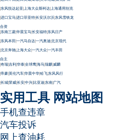
|
东风悦达起亚
|
上海大众斯柯达
|
上海通用别克
|
进口宝马
|
进口菲亚特
|
长安沃尔沃
|
东风雪铁龙
合资
|
东南三菱
|
华晨宝马
|
长安福特
|
东风日产
|
东风本田
|
一汽马自达
|
一汽奥迪
|
北京现代
|
北京奔驰
|
上海大众
|
一汽大众
|
一汽丰田
自主
|
奇瑞
|
吉利
|
华泰
|
全球鹰
|
海马
|
瑞麒
|
威麟
|
帝豪
|
英伦汽车
|
华晨中华
|
哈飞
|
东风风行
|
长城
|
荣威
|
长安
|
中兴
|
比亚迪
|
东南
|
广汽
实用工具
网站地图
手机查违章
汽车投诉
网上查油耗