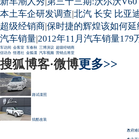
新车潮人秀
|
第三十三期:沃尔沃V60
本土车企研发调查
|
北汽
长安
比亚
超级经销商
|
保时捷的辉煌该如何延
汽车销量
|
2012年11月汽车销量179
车访间
会客室
车春秋
三博演议
超级经销商
信访办
悟透社
金狐谍
汽车视频
营销点将堂
搜狐博客·微博
更多>>
路试谍照
炫酷改装
政府难