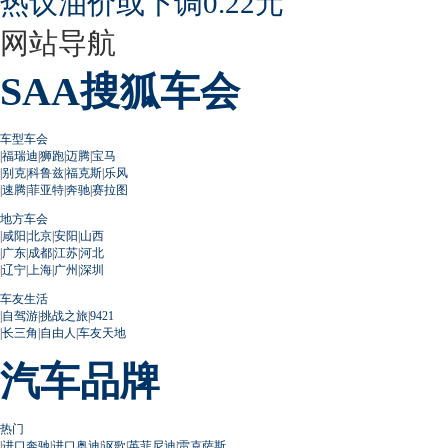
热议油价或下调0.22元
网站导航
SAA搜狐车会
车型车会
|
福瑞迪
|
狮跑
|
迈腾
|
宝马
|
别克
|
科鲁兹
|
福克斯
|
乐风
|
速腾
|
菲亚特
|
奔驰
|
赛拉图
地方车会
|
咸阳
|
北京
|
安阳
|
山西
|
广东
|
成都
|
江苏
|
河北
|
辽宁
|
上海
|
广州
|
深圳
车友生活
|
自驾游
|
挑战之旅
|
9421
|
长三角
|
自由人
|
车友天地
汽车品牌
热门
|
进口奔驰
|
进口奥迪
|
讴歌
|
英菲尼迪
|
雷克萨斯