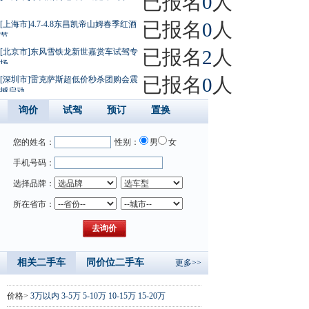
已报名
0
人
已报名
0
人
[上海市]4.7-4.8东昌凯帝山姆春季红酒
节
已报名
2
人
[北京市]东风雪铁龙新世嘉赏车试驾专
场
已报名
0
人
[深圳市]雷克萨斯超低价秒杀团购会震
撼启动
询价
试驾
预订
置换
您的姓名：
性别：
男
女
手机号码：
选择品牌：
所在省市：
相关二手车
同价位二手车
更多>>
价格>
3万以内
3-5万
5-10万
10-15万
15-20万