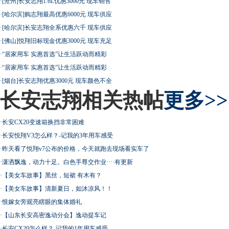
·
[沧州]长安志翔1.6L优惠3000元 现车销售
·
[哈尔滨]购志翔最高优惠6000元 现车供应
·
[哈尔滨]长安志翔全系优惠六千 现车供应
·
[佛山]悦翔旧标现金优惠3000元 现车充足
·
“居家用车 实惠首选”让生活跃动而精彩
·
“居家用车 实惠首选”让生活跃动而精彩
·
[烟台]长安志翔优惠3000元 现车颜色不全
长安志翔相关热帖
更多>>
·
长安CX20变速箱换挡非常困难
·
长安悦翔V3怎么样？-记我的3年用车感受
·
昨天看了悦翔v7公布的价格，今天就跑去现场看实车了
·
潇洒飘逸，动力十足。白色手尊交作业····有更新
·
【美女车故事】黑丝，短裙 有木有？
·
【美女车故事】清新夏日，如沐凉风！！
·
恨嫁女旁观亮瞎眼的集体婚礼
·
【山东长安高密逸动分会】逸动提车记
·
长安CX20怎么样？-记我的1年用车感受