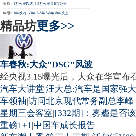
里程>
1万公里以内
1-3万公里
3-6万公里
年限>
1年以内
1-3年
3-5年
5-8年
8年以上
精品坊
更多>>
车春秋:大众"DSG"风波
经央视3.15曝光后，大众在华宣布召回
汽车大讲堂
|
汪大总:汽车是国家强
车领袖
|
访问北京现代常务副总李峰
星期三会客室
|
[332期]：雾霾是否
重磅1+1
|
中国车成长报告