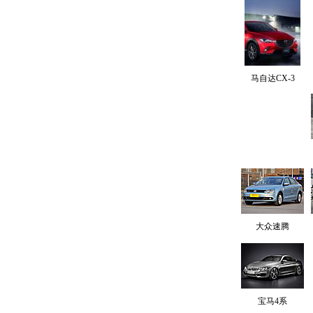
马自达CX-3
大众速腾
宝马4系