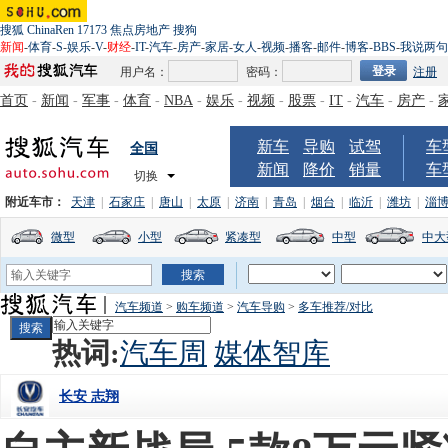
搜狐
ChinaRen
17173
焦点房地产
搜狗
新闻
-
体育
-
S
-
娱乐
-
V
-
财经
-
IT
-
汽车
-
房产
-
家居
-
女人
-
视频
-
播客
-
邮件
-
博客
-
BBS
-
我说两句
用户名：
密码：
注册
首页
-
新闻
-
军事
-
体育
-
NBA
-
娱乐
-
视频
-
股票
-
IT
-
汽车
-
房产
-
新车
导购
试驾
车
全国
新闻
降价
销量
车
切换
附近车市：
天津
|
石家庄
|
唐山
|
太原
|
济南
|
青岛
|
烟台
|
临沂
|
潍坊
|
淄
微型
小型
紧凑型
中型
中大
汽车频道
>
购车频道
>
汽车导购
>
多车推荐/对比
热词:
汽车周
媒体智库
长安 志翔