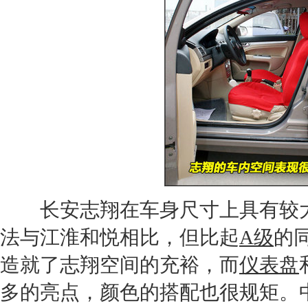
长安志翔
在车身尺寸上具有较大优
法与
江淮和悦
相比，但比起
A级
的
造就了
志翔
空间的充裕，而
仪表盘
多的亮点，颜色的搭配也很规矩。