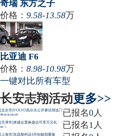
奇瑞 东方之子
价格：
9.58-13.58
万
比亚迪 F6
价格：
8.98-10.98
万
一键对比所有车型
长安志翔活动
更多>>
已报名
0
人
[北京市]VOLVO高尔夫公开赛试驾送门
票先到先得
已报名
1
人
[天津市]来捷众置换捷达可享万元礼
包！
[上海市]东昌斯柯达4月钜献四重奏