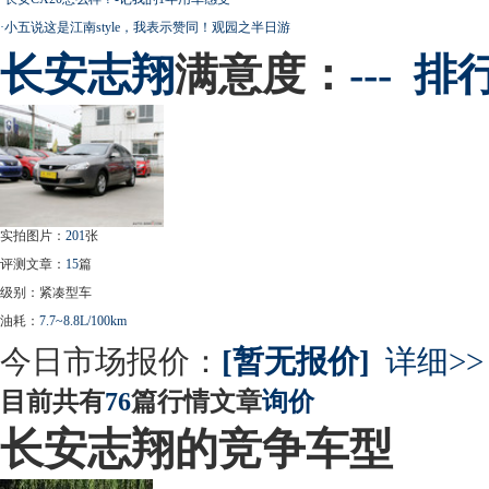
·
小五说这是江南style，我表示赞同！观园之半日游
长安
志翔
满意度：
---
排
实拍图片：
201
张
评测文章：
15
篇
级别：紧凑型车
油耗：
7.7~8.8L/100km
今日市场报价：
[暂无报价]
详细>>
目前共有
76
篇行情文章
询价
长安志翔的竞争车型