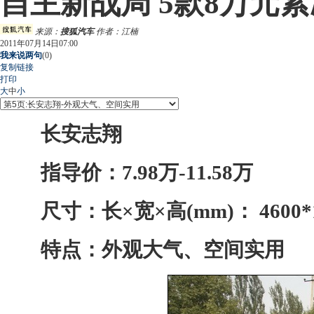
自主新战局 5款8万元
来源：
搜狐汽车
作者：江楠
2011年07月14日07:00
我来说两句
(
0
)
复制链接
打印
大
中
小
长安志翔
指导价：7.98万-11.58万
尺寸：长×宽×高(mm)： 4600*18
特点：外观大气、空间实用