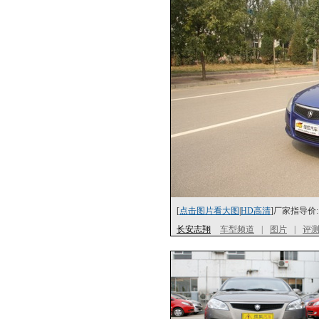
[
点击图片看大图
|
HD高清
]厂家指导价:
长安志翔
车型频道
|
图片
|
评