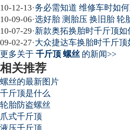
10-12-13
·
务必需知道 维修车时如
10-09-06
·
选好胎 测胎压 换旧胎 
10-07-29
·
新款奥拓换胎时千斤顶如
09-02-27
·
大众捷达车换胎时千斤顶
更多关于
千斤顶 螺丝
的新闻>>
相关推荐
螺丝的最新图片
千斤顶是什么
轮胎防盗螺丝
爪式千斤顶
液压千斤顶