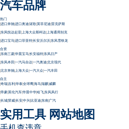
汽车品牌
热门
|
进口奔驰
|
进口奥迪
|
讴歌
|
英菲尼迪
|
雷克萨斯
|
东风悦达起亚
|
上海大众斯柯达
|
上海通用别克
|
进口宝马
|
进口菲亚特
|
长安沃尔沃
|
东风雪铁龙
合资
|
东南三菱
|
华晨宝马
|
长安福特
|
东风日产
|
东风本田
|
一汽马自达
|
一汽奥迪
|
北京现代
|
北京奔驰
|
上海大众
|
一汽大众
|
一汽丰田
自主
|
奇瑞
|
吉利
|
华泰
|
全球鹰
|
海马
|
瑞麒
|
威麟
|
帝豪
|
英伦汽车
|
华晨中华
|
哈飞
|
东风风行
|
长城
|
荣威
|
长安
|
中兴
|
比亚迪
|
东南
|
广汽
实用工具
网站地图
手机查违章