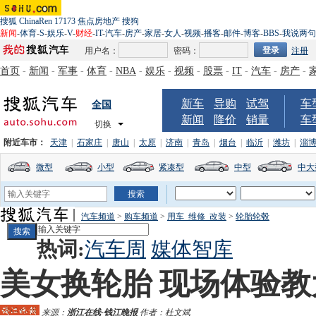
搜狐
ChinaRen
17173
焦点房地产
搜狗
新闻
-
体育
-
S
-
娱乐
-
V
-
财经
-
IT
-
汽车
-
房产
-
家居
-
女人
-
视频
-
播客
-
邮件
-
博客
-
BBS
-
我说两句
用户名：
密码：
注册
首页
-
新闻
-
军事
-
体育
-
NBA
-
娱乐
-
视频
-
股票
-
IT
-
汽车
-
房产
-
新车
导购
试驾
车
全国
新闻
降价
销量
车
切换
附近车市：
天津
|
石家庄
|
唐山
|
太原
|
济南
|
青岛
|
烟台
|
临沂
|
潍坊
|
淄
微型
小型
紧凑型
中型
中大
汽车频道
>
购车频道
>
用车_维修_改装
>
轮胎轮毂
热词:
汽车周
媒体智库
美女换轮胎 现场体验
来源：
浙江在线-钱江晚报
作者：杜文斌