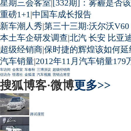
星期三会客室
|
[332期]：雾霾是否
重磅1+1
|
中国车成长报告
新车潮人秀
|
第三十三期:沃尔沃V60
本土车企研发调查
|
北汽
长安
比亚
超级经销商
|
保时捷的辉煌该如何延
汽车销量
|
2012年11月汽车销量179
车访间
会客室
车春秋
三博演议
超级经销商
信访办
悟透社
金狐谍
汽车视频
营销点将堂
搜狐博客·微博
更多>>
路试谍照