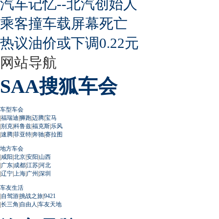
汽车记忆--北汽创始人
乘客撞车载屏幕死亡
热议油价或下调0.22元
网站导航
SAA搜狐车会
车型车会
|
福瑞迪
|
狮跑
|
迈腾
|
宝马
|
别克
|
科鲁兹
|
福克斯
|
乐风
|
速腾
|
菲亚特
|
奔驰
|
赛拉图
地方车会
|
咸阳
|
北京
|
安阳
|
山西
|
广东
|
成都
|
江苏
|
河北
|
辽宁
|
上海
|
广州
|
深圳
车友生活
|
自驾游
|
挑战之旅
|
9421
|
长三角
|
自由人
|
车友天地