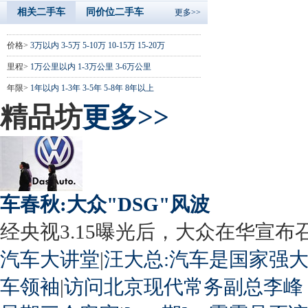
相关二手车
同价位二手车
更多>>
价格>
3万以内
3-5万
5-10万
10-15万
15-20万
里程>
1万公里以内
1-3万公里
3-6万公里
年限>
1年以内
1-3年
3-5年
5-8年
8年以上
精品坊
更多>>
车春秋:大众"DSG"风波
经央视3.15曝光后，大众在华宣布召回
汽车大讲堂
|
汪大总:汽车是国家强
车领袖
|
访问北京现代常务副总李峰