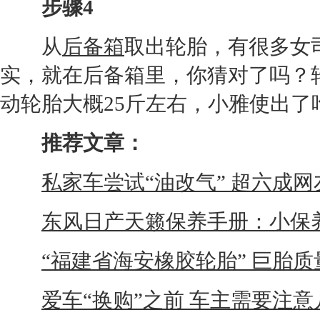
步骤4
从
后备箱
取出
轮胎
，有很多女
实，就在
后备箱
里，你猜对了吗？
动
轮胎
大概25斤左右，小雅使出了
推荐文章：
私家车尝试“油改气” 超六成
东风日产天籁保养手册：小保养
“福建省海安橡胶轮胎” 巨胎
爱车“换购”之前 车主需要注