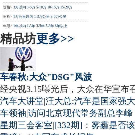
价格>
3万以内
3-5万
5-10万
10-15万
15-20万
里程>
1万公里以内
1-3万公里
3-6万公里
年限>
1年以内
1-3年
3-5年
5-8年
8年以上
精品坊
更多>>
车春秋:大众"DSG"风波
经央视3.15曝光后，大众在华宣布召回
汽车大讲堂
|
汪大总:汽车是国家强
车领袖
|
访问北京现代常务副总李峰
星期三会客室
|
[332期]：雾霾是否