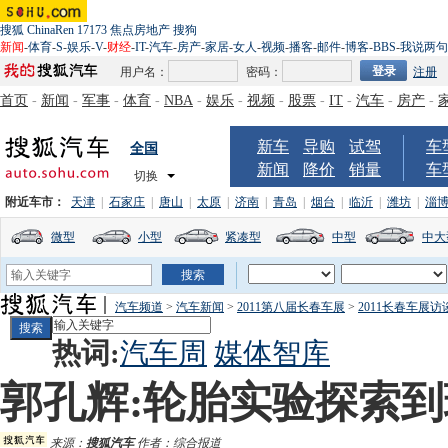
搜狐
ChinaRen
17173
焦点房地产
搜狗
新闻
-
体育
-
S
-
娱乐
-
V
-
财经
-
IT
-
汽车
-
房产
-
家居
-
女人
-
视频
-
播客
-
邮件
-
博客
-
BBS
-
我说两句
用户名：
密码：
注册
首页
-
新闻
-
军事
-
体育
-
NBA
-
娱乐
-
视频
-
股票
-
IT
-
汽车
-
房产
-
新车
导购
试驾
车
全国
新闻
降价
销量
车
切换
附近车市：
天津
|
石家庄
|
唐山
|
太原
|
济南
|
青岛
|
烟台
|
临沂
|
潍坊
|
淄
微型
小型
紧凑型
中型
中大
汽车频道
>
汽车新闻
>
2011第八届长春车展
>
2011长春车展访
热词:
汽车周
媒体智库
郭孔辉:轮胎实验探索
来源：
搜狐汽车
作者：综合报道