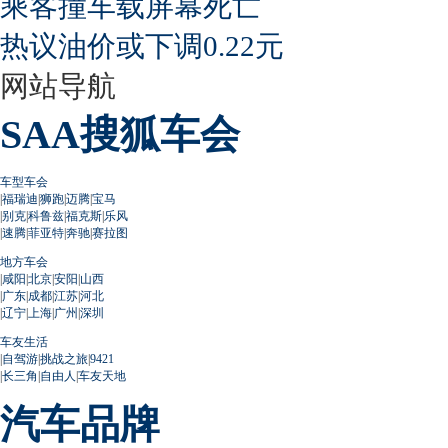
乘客撞车载屏幕死亡
热议油价或下调0.22元
网站导航
SAA搜狐车会
车型车会
|
福瑞迪
|
狮跑
|
迈腾
|
宝马
|
别克
|
科鲁兹
|
福克斯
|
乐风
|
速腾
|
菲亚特
|
奔驰
|
赛拉图
地方车会
|
咸阳
|
北京
|
安阳
|
山西
|
广东
|
成都
|
江苏
|
河北
|
辽宁
|
上海
|
广州
|
深圳
车友生活
|
自驾游
|
挑战之旅
|
9421
|
长三角
|
自由人
|
车友天地
汽车品牌