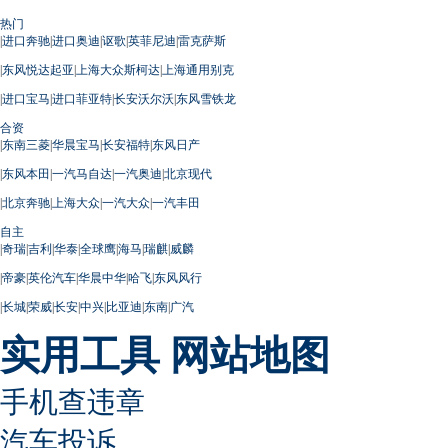
热门
|
进口奔驰
|
进口奥迪
|
讴歌
|
英菲尼迪
|
雷克萨斯
|
东风悦达起亚
|
上海大众斯柯达
|
上海通用别克
|
进口宝马
|
进口菲亚特
|
长安沃尔沃
|
东风雪铁龙
合资
|
东南三菱
|
华晨宝马
|
长安福特
|
东风日产
|
东风本田
|
一汽马自达
|
一汽奥迪
|
北京现代
|
北京奔驰
|
上海大众
|
一汽大众
|
一汽丰田
自主
|
奇瑞
|
吉利
|
华泰
|
全球鹰
|
海马
|
瑞麒
|
威麟
|
帝豪
|
英伦汽车
|
华晨中华
|
哈飞
|
东风风行
|
长城
|
荣威
|
长安
|
中兴
|
比亚迪
|
东南
|
广汽
实用工具
网站地图
手机查违章
汽车投诉