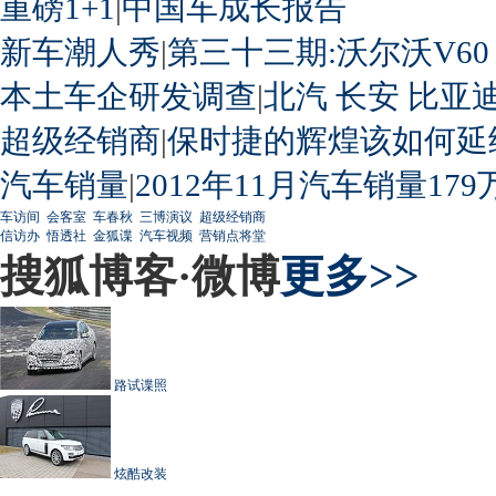
重磅1+1
|
中国车成长报告
新车潮人秀
|
第三十三期:沃尔沃V60
本土车企研发调查
|
北汽
长安
比亚
超级经销商
|
保时捷的辉煌该如何延
汽车销量
|
2012年11月汽车销量179
车访间
会客室
车春秋
三博演议
超级经销商
信访办
悟透社
金狐谍
汽车视频
营销点将堂
搜狐博客·微博
更多>>
路试谍照
炫酷改装