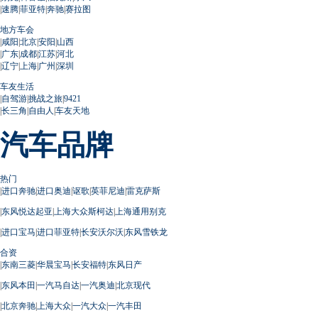
|
速腾
|
菲亚特
|
奔驰
|
赛拉图
地方车会
|
咸阳
|
北京
|
安阳
|
山西
|
广东
|
成都
|
江苏
|
河北
|
辽宁
|
上海
|
广州
|
深圳
车友生活
|
自驾游
|
挑战之旅
|
9421
|
长三角
|
自由人
|
车友天地
汽车品牌
热门
|
进口奔驰
|
进口奥迪
|
讴歌
|
英菲尼迪
|
雷克萨斯
|
东风悦达起亚
|
上海大众斯柯达
|
上海通用别克
|
进口宝马
|
进口菲亚特
|
长安沃尔沃
|
东风雪铁龙
合资
|
东南三菱
|
华晨宝马
|
长安福特
|
东风日产
|
东风本田
|
一汽马自达
|
一汽奥迪
|
北京现代
|
北京奔驰
|
上海大众
|
一汽大众
|
一汽丰田