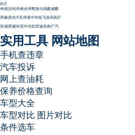
自主
|
奇瑞
|
吉利
|
华泰
|
全球鹰
|
海马
|
瑞麒
|
威麟
|
帝豪
|
英伦汽车
|
华晨中华
|
哈飞
|
东风风行
|
长城
|
荣威
|
长安
|
中兴
|
比亚迪
|
东南
|
广汽
实用工具
网站地图
手机查违章
汽车投诉
网上查油耗
保养价格查询
车型大全
车型对比
图片对比
条件选车