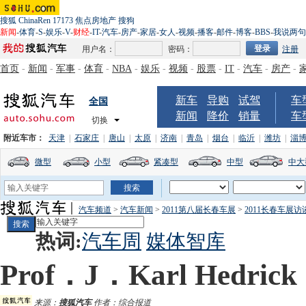
搜狐
ChinaRen
17173
焦点房地产
搜狗
新闻
-
体育
-
S
-
娱乐
-
V
-
财经
-
IT
-
汽车
-
房产
-
家居
-
女人
-
视频
-
播客
-
邮件
-
博客
-
BBS
-
我说两句
用户名：
密码：
注册
首页
-
新闻
-
军事
-
体育
-
NBA
-
娱乐
-
视频
-
股票
-
IT
-
汽车
-
房产
-
新车
导购
试驾
车
全国
新闻
降价
销量
车
切换
附近车市：
天津
|
石家庄
|
唐山
|
太原
|
济南
|
青岛
|
烟台
|
临沂
|
潍坊
|
淄
微型
小型
紧凑型
中型
中大
汽车频道
>
汽车新闻
>
2011第八届长春车展
>
2011长春车展访
热词:
汽车周
媒体智库
Prof．J．Karl Hed
来源：
搜狐汽车
作者：综合报道