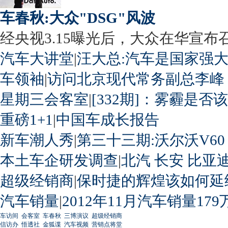
车春秋:大众"DSG"风波
经央视3.15曝光后，大众在华宣布召回
汽车大讲堂
|
汪大总:汽车是国家强
车领袖
|
访问北京现代常务副总李峰
星期三会客室
|
[332期]：雾霾是否
重磅1+1
|
中国车成长报告
新车潮人秀
|
第三十三期:沃尔沃V60
本土车企研发调查
|
北汽
长安
比亚
超级经销商
|
保时捷的辉煌该如何延
汽车销量
|
2012年11月汽车销量179
车访间
会客室
车春秋
三博演议
超级经销商
信访办
悟透社
金狐谍
汽车视频
营销点将堂