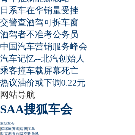
日系车在华销量受挫
交警查酒驾可拆车窗
酒驾者不准考公务员
中国汽车营销服务峰会
汽车记忆--北汽创始人
乘客撞车载屏幕死亡
热议油价或下调0.22元
网站导航
SAA搜狐车会
车型车会
|
福瑞迪
|
狮跑
|
迈腾
|
宝马
|
别克
|
科鲁兹
|
福克斯
|
乐风