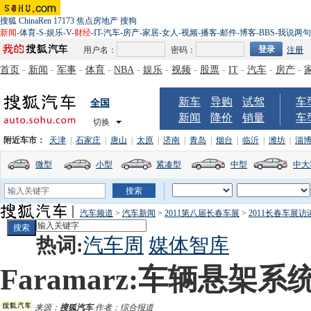
搜狐
ChinaRen
17173
焦点房地产
搜狗
新闻
-
体育
-
S
-
娱乐
-
V
-
财经
-
IT
-
汽车
-
房产
-
家居
-
女人
-
视频
-
播客
-
邮件
-
博客
-
BBS
-
我说两句
用户名：
密码：
注册
首页
-
新闻
-
军事
-
体育
-
NBA
-
娱乐
-
视频
-
股票
-
IT
-
汽车
-
房产
-
新车
导购
试驾
车
全国
新闻
降价
销量
车
切换
附近车市：
天津
|
石家庄
|
唐山
|
太原
|
济南
|
青岛
|
烟台
|
临沂
|
潍坊
|
淄
微型
小型
紧凑型
中型
中大
汽车频道
>
汽车新闻
>
2011第八届长春车展
>
2011长春车展访
热词:
汽车周
媒体智库
Faramarz:车辆悬
来源：
搜狐汽车
作者：综合报道