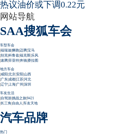
热议油价或下调0.22元
网站导航
SAA搜狐车会
车型车会
|
福瑞迪
|
狮跑
|
迈腾
|
宝马
|
别克
|
科鲁兹
|
福克斯
|
乐风
|
速腾
|
菲亚特
|
奔驰
|
赛拉图
地方车会
|
咸阳
|
北京
|
安阳
|
山西
|
广东
|
成都
|
江苏
|
河北
|
辽宁
|
上海
|
广州
|
深圳
车友生活
|
自驾游
|
挑战之旅
|
9421
|
长三角
|
自由人
|
车友天地
汽车品牌
热门