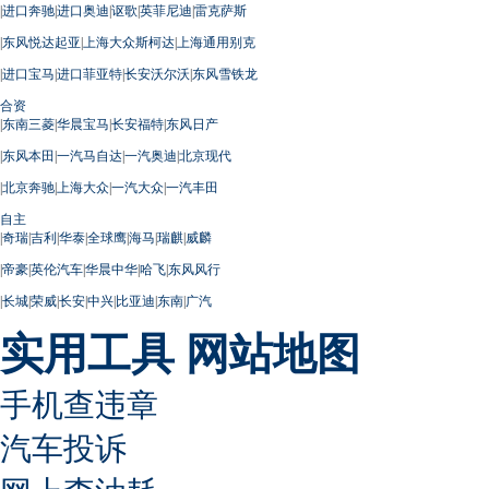
|
进口奔驰
|
进口奥迪
|
讴歌
|
英菲尼迪
|
雷克萨斯
|
东风悦达起亚
|
上海大众斯柯达
|
上海通用别克
|
进口宝马
|
进口菲亚特
|
长安沃尔沃
|
东风雪铁龙
合资
|
东南三菱
|
华晨宝马
|
长安福特
|
东风日产
|
东风本田
|
一汽马自达
|
一汽奥迪
|
北京现代
|
北京奔驰
|
上海大众
|
一汽大众
|
一汽丰田
自主
|
奇瑞
|
吉利
|
华泰
|
全球鹰
|
海马
|
瑞麒
|
威麟
|
帝豪
|
英伦汽车
|
华晨中华
|
哈飞
|
东风风行
|
长城
|
荣威
|
长安
|
中兴
|
比亚迪
|
东南
|
广汽
实用工具
网站地图
手机查违章
汽车投诉