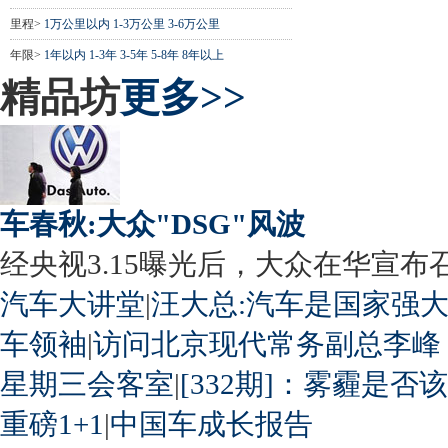
里程>
1万公里以内
1-3万公里
3-6万公里
年限>
1年以内
1-3年
3-5年
5-8年
8年以上
精品坊
更多>>
车春秋:大众"DSG"风波
经央视3.15曝光后，大众在华宣布召回
汽车大讲堂
|
汪大总:汽车是国家强
车领袖
|
访问北京现代常务副总李峰
星期三会客室
|
[332期]：雾霾是否
重磅1+1
|
中国车成长报告