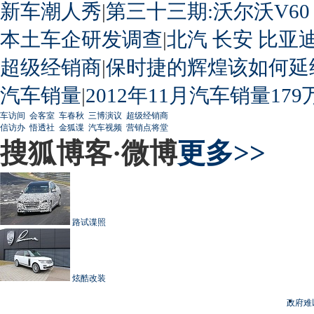
新车潮人秀
|
第三十三期:沃尔沃V60
本土车企研发调查
|
北汽
长安
比亚
超级经销商
|
保时捷的辉煌该如何延
汽车销量
|
2012年11月汽车销量179
车访间
会客室
车春秋
三博演议
超级经销商
信访办
悟透社
金狐谍
汽车视频
营销点将堂
搜狐博客·微博
更多>>
路试谍照
炫酷改装
政府难