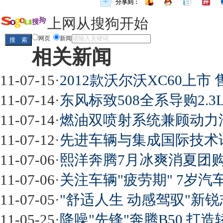
分享到：
上网从搜狗开始
网页
新闻
相关新闻
11-07-15
·
2012款沃尔沃XC60上市 售4
11-07-14
·
东风标致508全系导购2.3
11-07-14
·
燃油双喷射系统兼顾动力
11-07-12
·
先进车辆与集成国际技术
11-07-06
·
熙洋奔腾7月冰爽消夏团购
11-07-06
·
关注车辆"疲劳期" 7岁
11-07-05
·
"舒适人生 动感驾驭"新
11-05-25
·
降噪"先锋"奔腾B50 打