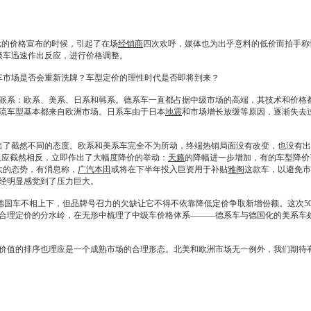
97万元的价格宣布的时候，引起了在场
经销商
四次欢呼，媒体也为出乎意料的低价而拍手称
级车迅速作出反应，进行价格调整。
车市场是否会重新洗牌？车型定价的理性时代是否即将到来？
系：欧系、美系、日系和韩系。德系车一直都占据中级市场的高端，其技术和价格都
流车型基本都来自欧洲市场。日系车由于日本
地震
和市场增长放缓等原因，逐渐失去
了截然不同的态度。欧系和美系车完全不为所动，终端热销局面没有改变，也没有出
的反应截然相反，立即作出了大幅度降价的举动：
天籁
的降幅进一步增加，有的车型降价甚
大的态势，有消息称，
广汽本田
或将在下半年投入巨资用于补贴
雅阁
这款车，以避免市
经明显感觉到了压力巨大。
德国车不相上下，但品牌号召力的欠缺让它不得不依靠降低定价争取新增份额。这次5
合理定价的分水岭，在无形中梳理了中级车价格体系———德系车与德国化的美系车处
的排序也理应是一个成熟市场的合理形态。北美和欧洲市场无一例外，我们期待有更