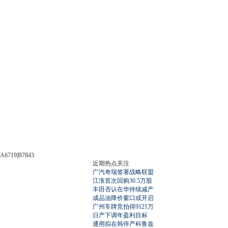
A6719|B7843
近期热点关注
广汽奇瑞签署战略联盟
江淮首次回购30.5万股
丰田否认在华持续减产
成品油降价窗口或开启
广州车牌竞拍得9121万
日产下调年盈利目标
通用拟在韩停产科鲁兹