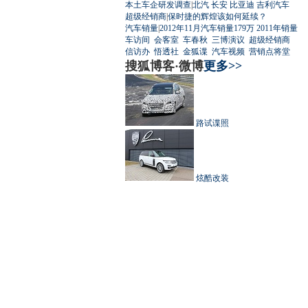
本土车企研发调查
|
北汽
长安
比亚迪
吉利汽车
超级经销商
|
保时捷的辉煌该如何延续？
汽车销量
|
2012年11月汽车销量179万
2011年销量
车访间
会客室
车春秋
三博演议
超级经销商
信访办
悟透社
金狐谍
汽车视频
营销点将堂
搜狐博客·微博
更多>>
路试谍照
炫酷改装