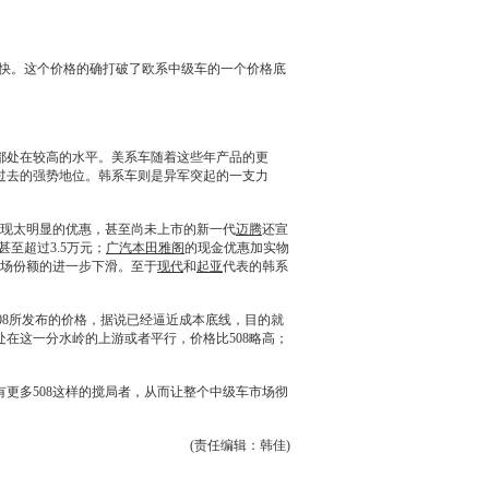
快。这个价格的确打破了欧系中级车的一个价格底
处在较高的水平。美系车随着这些年产品的更
过去的强势地位。韩系车则是异军突起的一支力
现太明显的优惠，甚至尚未上市的新一代
迈腾
还宣
至超过3.5万元；
广汽本田雅阁
的现金优惠加实物
场份额的进一步下滑。至于
现代
和
起亚
代表的韩系
08所发布的价格，据说已经逼近成本底线，目的就
在这一分水岭的上游或者平行，价格比508略高；
多508这样的搅局者，从而让整个中级车市场彻
(责任编辑：韩佳)