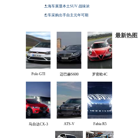
上海车展显本土SUV 战味浓
公车采购出手自主元年可期
最新热图
Polo GTI
迈巴赫S600
罗密欧4C
ATS-V
Fabia R5
马自达CX-3