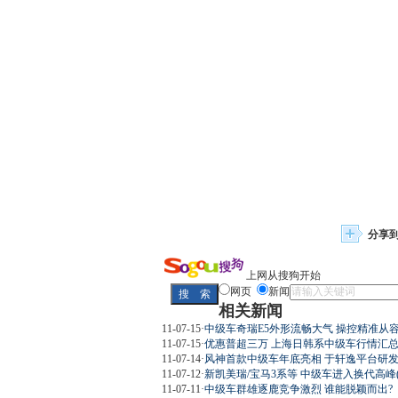
分享
上网从搜狗开始
网页
新闻
相关新闻
11-07-15
·
中级车奇瑞E5外形流畅大气 操控精准从
11-07-15
·
优惠普超三万 上海日韩系中级车行情汇
11-07-14
·
风神首款中级车年底亮相 于轩逸平台研
11-07-12
·
新凯美瑞/宝马3系等 中级车进入换代高峰(
11-07-11
·
中级车群雄逐鹿竞争激烈 谁能脱颖而出?