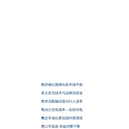
政府难以预测出租市场平衡
自主若无技术与品牌没前途
协管员配喊话器治行人违章
电动公交低成本—在线充电
概念车地位窘迫国内需谨慎
进口车低迷 高端消费下降