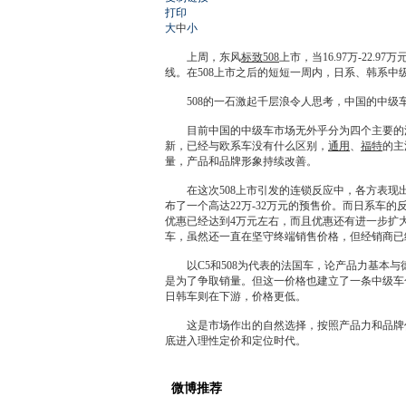
打印
大
中
小
上周，东风
标致508
上市，当16.97万-22.
线。在508上市之后的短短一周内，日系、韩系中
508的一石激起千层浪令人思考，中国的中级
目前中国的中级车市场无外乎分为四个主要的派
新，已经与欧系车没有什么区别，
通用
、
福特
的主
量，产品和品牌形象持续改善。
在这次508上市引发的连锁反应中，各方表现出
布了一个高达22万-32万元的预售价。而日系车
优惠已经达到4万元左右，而且优惠还有进一步扩
车，虽然还一直在坚守终端销售价格，但
经销商
已
以C5和508为代表的法国车，论产品力基本与
是为了争取销量。但这一价格也建立了一条中级车
日韩车则在下游，价格更低。
这是市场作出的自然选择，按照产品力和品牌价值
底进入理性定价和定位时代。
微博推荐