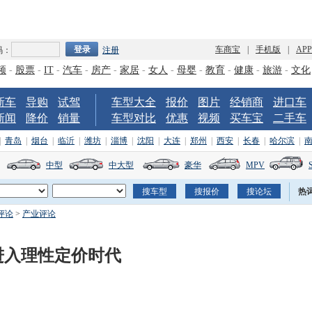
车商宝
|
手机版
|
AP
码：
注册
频
-
股票
-
IT
-
汽车
-
房产
-
家居
-
女人
-
母婴
-
教育
-
健康
-
旅游
-
文化
新车
导购
试驾
车型大全
报价
图片
经销商
进口车
新闻
降价
销量
车型对比
优惠
视频
买车宝
二手车
|
青岛
|
烟台
|
临沂
|
潍坊
|
淄博
|
沈阳
|
大连
|
郑州
|
西安
|
长春
|
哈尔滨
|
中型
中大型
豪华
MPV
热
评论
>
产业评论
进入理性定价时代