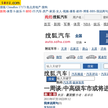
搜狐
ChinaRen
17173
焦点房地产
搜狗
新闻
-
体育
-
S
-
娱乐
-
V
-
财经
-
IT
-
汽车
-
房产
-
家居
-
女人
-
视频
-
播客
-
邮件
-
博客
-
BBS
-
我说两句
用户名：
密
首页
-
新闻
-
军事
-
体育
-
NBA
-
娱乐
-
视
全国
切换
附近车市：
天津
|
石家庄
|
唐山
|
太原
|
济南
微型
小型
紧凑型
汽车频道
>
汽车评论
>
汽车
热词:
汽车周
媒体智库
一周谈:中高级车市或将
来源：
新京报
作者：崔卓佳
2011年07月18日09:12
我来说两句
(
0
)
复制链接