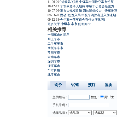
11-06-20
·
"运动风"领衔 中级车全面抢夺车市份额
10-12-13
·
车市依然令人期待 中级车仍然会是主力
10-07-06
·
车市大规模促销 四款降幅较大中级车推
09-03-20
·
悦动+朗逸入局 中级车淘汰赛进入加速期
09-12-18
·
今年五一前车市会有什么变化吗?
更多关于
中级车 车市
的新闻>>
相关推荐
一周车市的消息
网上车市
二手车车市
摩托车车市
常州车市
云南车市
深圳车市
浙江车市
车市价格
北亚车市
询价
试驾
预订
置换
您的姓名：
性别：
男
女
手机号码：
选择品牌：