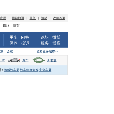
P应用
|
网站地图
|
回顾
|
滚动
|
收藏首页
-
BBS
-
博客
用车
问答
论坛
微博
保养
投诉
服务
博客
南京
|
合肥
查看更多城市>>
SUV
跑车
新能源
词：
搜狐汽车周
汽车年度大选
安全车展