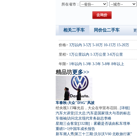
所在省市：
相关二手车
同价位二手车
更
价格>
3万以内
3-5万
5-10万
10-15万
15-20万
里程>
1万公里以内
1-3万公里
3-6万公里
年限>
1年以内
1-3年
3-5年
5-8年
8年以上
精品坊
更多>>
车春秋:大众"DSG"风波
经央视3.15曝光后，大众在华宣布召回...
[详细]
汽车大讲堂
|
汪大总:汽车是国家强大与否的标志
车领袖
|
访问北京现代常务副总李峰
星期三会客室
|
[332期]：雾霾是否该由私车埋单
重磅1+1
|
中国车成长报告
新车潮人秀
|
第三十三期:沃尔沃V60 北欧旅行家"