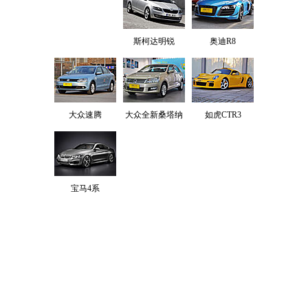
斯柯达明锐
奥迪R8
大众速腾
大众全新桑塔纳
如虎CTR3
宝马4系