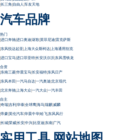
|
长三角
|
自由人
|
车友天地
汽车品牌
热门
|
进口奔驰
|
进口奥迪
|
讴歌
|
英菲尼迪
|
雷克萨斯
|
东风悦达起亚
|
上海大众斯柯达
|
上海通用别克
|
进口宝马
|
进口菲亚特
|
长安沃尔沃
|
东风雪铁龙
合资
|
东南三菱
|
华晨宝马
|
长安福特
|
东风日产
|
东风本田
|
一汽马自达
|
一汽奥迪
|
北京现代
|
北京奔驰
|
上海大众
|
一汽大众
|
一汽丰田
自主
|
奇瑞
|
吉利
|
华泰
|
全球鹰
|
海马
|
瑞麒
|
威麟
|
帝豪
|
英伦汽车
|
华晨中华
|
哈飞
|
东风风行
|
长城
|
荣威
|
长安
|
中兴
|
比亚迪
|
东南
|
广汽
实用工具
网站地图