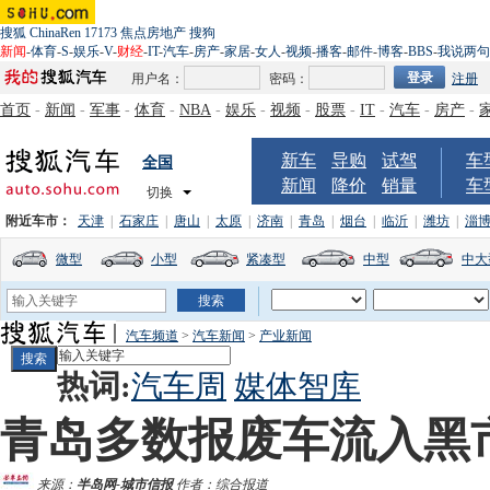
搜狐
ChinaRen
17173
焦点房地产
搜狗
新闻
-
体育
-
S
-
娱乐
-
V
-
财经
-
IT
-
汽车
-
房产
-
家居
-
女人
-
视频
-
播客
-
邮件
-
博客
-
BBS
-
我说两句
用户名：
密码：
注册
首页
-
新闻
-
军事
-
体育
-
NBA
-
娱乐
-
视频
-
股票
-
IT
-
汽车
-
房产
-
新车
导购
试驾
车
全国
新闻
降价
销量
车
切换
附近车市：
天津
|
石家庄
|
唐山
|
太原
|
济南
|
青岛
|
烟台
|
临沂
|
潍坊
|
淄
微型
小型
紧凑型
中型
中大
汽车频道
>
汽车新闻
>
产业新闻
热词:
汽车周
媒体智库
青岛多数报废车流入黑
来源：
半岛网-城市信报
作者：综合报道