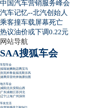
中国汽车营销服务峰会
汽车记忆--北汽创始人
乘客撞车载屏幕死亡
热议油价或下调0.22元
网站导航
SAA搜狐车会
车型车会
|
福瑞迪
|
狮跑
|
迈腾
|
宝马
|
别克
|
科鲁兹
|
福克斯
|
乐风
|
速腾
|
菲亚特
|
奔驰
|
赛拉图
地方车会
|
咸阳
|
北京
|
安阳
|
山西
|
广东
|
成都
|
江苏
|
河北
|
辽宁
|
上海
|
广州
|
深圳
车友生活
|
自驾游
|
挑战之旅
|
9421