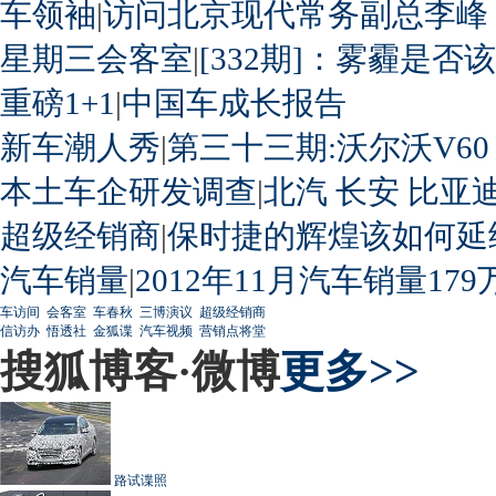
车领袖
|
访问北京现代常务副总李峰
星期三会客室
|
[332期]：雾霾是否
重磅1+1
|
中国车成长报告
新车潮人秀
|
第三十三期:沃尔沃V60
本土车企研发调查
|
北汽
长安
比亚
超级经销商
|
保时捷的辉煌该如何延
汽车销量
|
2012年11月汽车销量179
车访间
会客室
车春秋
三博演议
超级经销商
信访办
悟透社
金狐谍
汽车视频
营销点将堂
搜狐博客·微博
更多>>
路试谍照