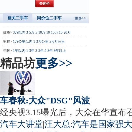
相关二手车
同价位二手车
更多>>
价格>
3万以内
3-5万
5-10万
10-15万
15-20万
里程>
1万公里以内
1-3万公里
3-6万公里
年限>
1年以内
1-3年
3-5年
5-8年
8年以上
精品坊
更多>>
车春秋:大众"DSG"风波
经央视3.15曝光后，大众在华宣布召回
汽车大讲堂
|
汪大总:汽车是国家强