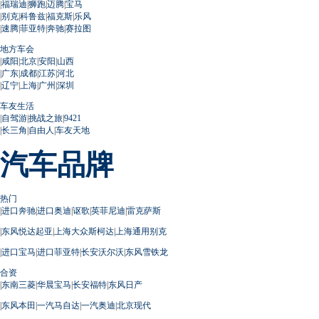
|
福瑞迪
|
狮跑
|
迈腾
|
宝马
|
别克
|
科鲁兹
|
福克斯
|
乐风
|
速腾
|
菲亚特
|
奔驰
|
赛拉图
地方车会
|
咸阳
|
北京
|
安阳
|
山西
|
广东
|
成都
|
江苏
|
河北
|
辽宁
|
上海
|
广州
|
深圳
车友生活
|
自驾游
|
挑战之旅
|
9421
|
长三角
|
自由人
|
车友天地
汽车品牌
热门
|
进口奔驰
|
进口奥迪
|
讴歌
|
英菲尼迪
|
雷克萨斯
|
东风悦达起亚
|
上海大众斯柯达
|
上海通用别克
|
进口宝马
|
进口菲亚特
|
长安沃尔沃
|
东风雪铁龙
合资
|
东南三菱
|
华晨宝马
|
长安福特
|
东风日产
|
东风本田
|
一汽马自达
|
一汽奥迪
|
北京现代