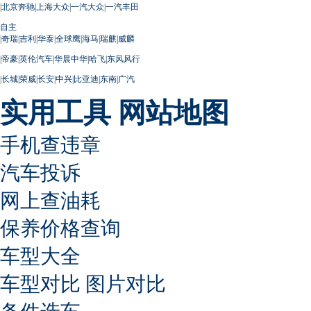
|
北京奔驰
|
上海大众
|
一汽大众
|
一汽丰田
自主
|
奇瑞
|
吉利
|
华泰
|
全球鹰
|
海马
|
瑞麒
|
威麟
|
帝豪
|
英伦汽车
|
华晨中华
|
哈飞
|
东风风行
|
长城
|
荣威
|
长安
|
中兴
|
比亚迪
|
东南
|
广汽
实用工具
网站地图
手机查违章
汽车投诉
网上查油耗
保养价格查询
车型大全
车型对比
图片对比