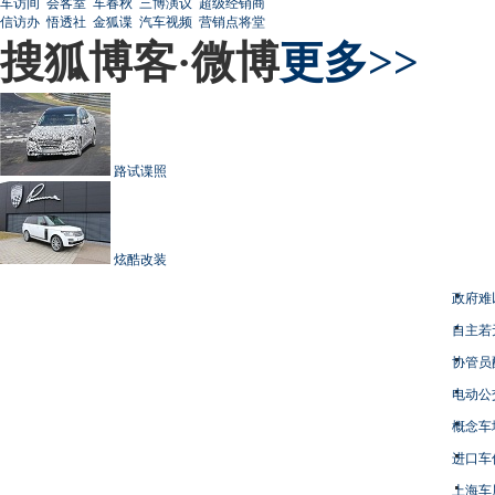
车访间
会客室
车春秋
三博演议
超级经销商
信访办
悟透社
金狐谍
汽车视频
营销点将堂
搜狐博客·微博
更多>>
路试谍照
炫酷改装
政府难
自主若
协管员
电动公
概念车
进口车
上海车