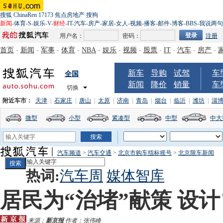
搜狐
ChinaRen
17173
焦点房地产
搜狗
新闻
-
体育
-
S
-
娱乐
-
V
-
财经
-
IT
-
汽车
-
房产
-
家居
-
女人
-
视频
-
播客
-
邮件
-
博客
-
BBS
-
我说两句
用户名：
密码：
注册
首页
-
新闻
-
军事
-
体育
-
NBA
-
娱乐
-
视频
-
股票
-
IT
-
汽车
-
房产
-
新车
导购
试驾
车
全国
新闻
降价
销量
车
切换
附近车市：
天津
|
石家庄
|
唐山
|
太原
|
济南
|
青岛
|
烟台
|
临沂
|
潍坊
|
淄
微型
小型
紧凑型
中型
中大
汽车频道
>
汽车交通
>
北京市购车指标摇号
>
北京限车新闻
热词:
汽车周
媒体智库
居民为“治堵”献策 设
来源：
新京报
作者：张伟峰