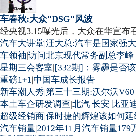
车春秋:大众"DSG"风波
经央视3.15曝光后，大众在华宣布召回
汽车大讲堂
|
汪大总:汽车是国家强
车领袖
|
访问北京现代常务副总李峰
星期三会客室
|
[332期]：雾霾是否
重磅1+1
|
中国车成长报告
新车潮人秀
|
第三十三期:沃尔沃V60
本土车企研发调查
|
北汽
长安
比亚
超级经销商
|
保时捷的辉煌该如何延
汽车销量
|
2012年11月汽车销量179