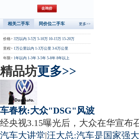
相关二手车
同价位二手车
更多>>
价格>
3万以内
3-5万
5-10万
10-15万
15-20万
里程>
1万公里以内
1-3万公里
3-6万公里
年限>
1年以内
1-3年
3-5年
5-8年
8年以上
精品坊
更多>>
车春秋:大众"DSG"风波
经央视3.15曝光后，大众在华宣布召回
汽车大讲堂
|
汪大总:汽车是国家强