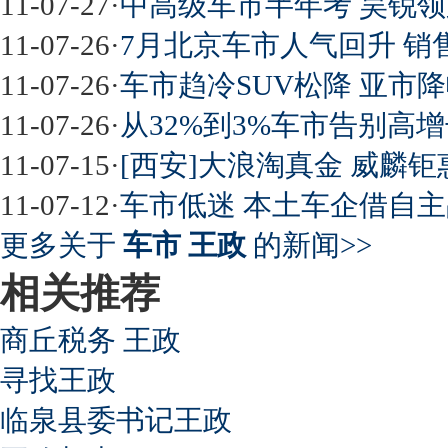
11-07-27
·
中高级车市半年考 昊锐领
11-07-26
·
7月北京车市人气回升 销
11-07-26
·
车市趋冷SUV松降 亚市降
11-07-26
·
从32%到3%车市告别高
11-07-15
·
[西安]大浪淘真金 威麟钜
11-07-12
·
车市低迷 本土车企借自
更多关于
车市 王政
的新闻>>
相关推荐
商丘税务 王政
寻找王政
临泉县委书记王政