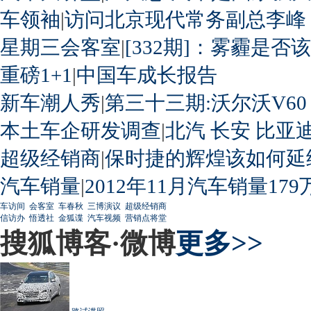
车领袖
|
访问北京现代常务副总李峰
星期三会客室
|
[332期]：雾霾是否
重磅1+1
|
中国车成长报告
新车潮人秀
|
第三十三期:沃尔沃V60
本土车企研发调查
|
北汽
长安
比亚
超级经销商
|
保时捷的辉煌该如何延
汽车销量
|
2012年11月汽车销量179
车访间
会客室
车春秋
三博演议
超级经销商
信访办
悟透社
金狐谍
汽车视频
营销点将堂
搜狐博客·微博
更多>>