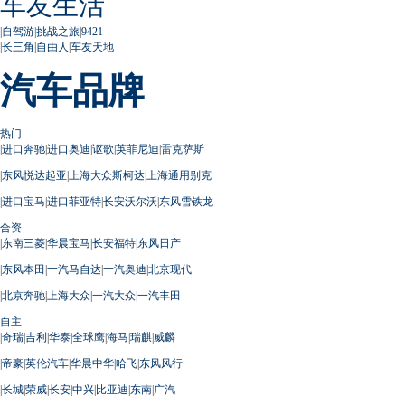
车友生活
|
自驾游
|
挑战之旅
|
9421
|
长三角
|
自由人
|
车友天地
汽车品牌
热门
|
进口奔驰
|
进口奥迪
|
讴歌
|
英菲尼迪
|
雷克萨斯
|
东风悦达起亚
|
上海大众斯柯达
|
上海通用别克
|
进口宝马
|
进口菲亚特
|
长安沃尔沃
|
东风雪铁龙
合资
|
东南三菱
|
华晨宝马
|
长安福特
|
东风日产
|
东风本田
|
一汽马自达
|
一汽奥迪
|
北京现代
|
北京奔驰
|
上海大众
|
一汽大众
|
一汽丰田
自主
|
奇瑞
|
吉利
|
华泰
|
全球鹰
|
海马
|
瑞麒
|
威麟
|
帝豪
|
英伦汽车
|
华晨中华
|
哈飞
|
东风风行
|
长城
|
荣威
|
长安
|
中兴
|
比亚迪
|
东南
|
广汽