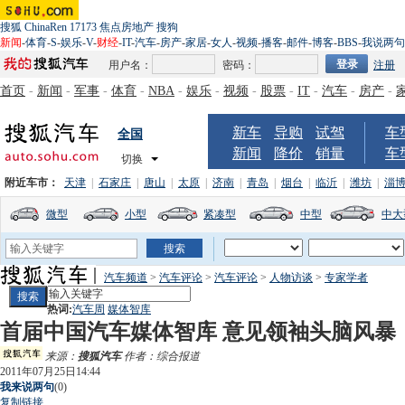
搜狐
ChinaRen
17173
焦点房地产
搜狗
新闻
-
体育
-
S
-
娱乐
-
V
-
财经
-
IT
-
汽车
-
房产
-
家居
-
女人
-
视频
-
播客
-
邮件
-
博客
-
BBS
-
我说两句
用户名：
密码：
注册
首页
-
新闻
-
军事
-
体育
-
NBA
-
娱乐
-
视频
-
股票
-
IT
-
汽车
-
房产
-
新车
导购
试驾
车
全国
新闻
降价
销量
车
切换
附近车市：
天津
|
石家庄
|
唐山
|
太原
|
济南
|
青岛
|
烟台
|
临沂
|
潍坊
|
淄
微型
小型
紧凑型
中型
中大
汽车频道
>
汽车评论
>
汽车评论
>
人物访谈
>
专家学者
热词:
汽车周
媒体智库
首届中国汽车媒体智库 意见领袖头脑风暴
来源：
搜狐汽车
作者：综合报道
2011年07月25日14:44
我来说两句
(
0
)
复制链接