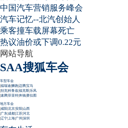
中国汽车营销服务峰会
汽车记忆--北汽创始人
乘客撞车载屏幕死亡
热议油价或下调0.22元
网站导航
SAA搜狐车会
车型车会
|
福瑞迪
|
狮跑
|
迈腾
|
宝马
|
别克
|
科鲁兹
|
福克斯
|
乐风
|
速腾
|
菲亚特
|
奔驰
|
赛拉图
地方车会
|
咸阳
|
北京
|
安阳
|
山西
|
广东
|
成都
|
江苏
|
河北
|
辽宁
|
上海
|
广州
|
深圳