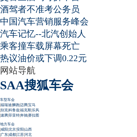
酒驾者不准考公务员
中国汽车营销服务峰会
汽车记忆--北汽创始人
乘客撞车载屏幕死亡
热议油价或下调0.22元
网站导航
SAA搜狐车会
车型车会
|
福瑞迪
|
狮跑
|
迈腾
|
宝马
|
别克
|
科鲁兹
|
福克斯
|
乐风
|
速腾
|
菲亚特
|
奔驰
|
赛拉图
地方车会
|
咸阳
|
北京
|
安阳
|
山西
|
广东
|
成都
|
江苏
|
河北