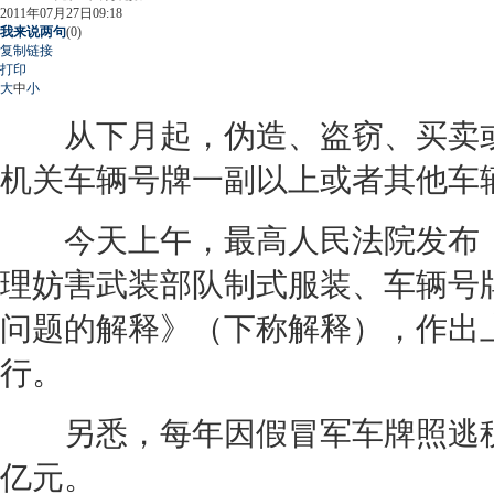
2011年07月27日09:18
我来说两句
(
0
)
复制链接
打印
大
中
小
从下月起，伪造、盗窃、买卖或
机关车辆号牌一副以上或者其他车
今天上午，最高人民法院发布《
理妨害武装部队制式服装、车辆号
问题的解释》（下称解释），作出上
行。
另悉，每年因假冒军车牌照逃税
亿元。