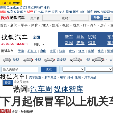
搜狐
ChinaRen
17173
焦点房地产
搜狗
新闻
-
体育
-
S
-
娱乐
-
V
-
财经
-
IT
-
汽车
-
房产
-
家居
-
女人
-
视频
-
播客
-
邮件
-
博客
-
BBS
-
我说两句
用户名：
密码：
注册
首页
-
新闻
-
军事
-
体育
-
NBA
-
娱乐
-
视频
-
股票
-
IT
-
汽车
-
房产
-
新车
导购
试驾
车
全国
新闻
降价
销量
车
切换
附近车市：
天津
|
石家庄
|
唐山
|
太原
|
济南
|
青岛
|
烟台
|
临沂
|
潍坊
|
淄
微型
小型
紧凑型
中型
中大
汽车频道
>
购车频道
>
用车_维修_改装
>
汽车用品
热词:
汽车周
媒体智库
下月起假冒军以上机关
来源：
法制晚报