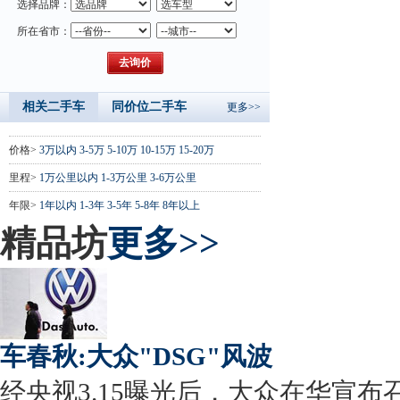
选择品牌：
所在省市：
相关二手车
同价位二手车
更多>>
价格>
3万以内
3-5万
5-10万
10-15万
15-20万
里程>
1万公里以内
1-3万公里
3-6万公里
年限>
1年以内
1-3年
3-5年
5-8年
8年以上
精品坊
更多>>
车春秋:大众"DSG"风波
经央视3.15曝光后，大众在华宣布召回