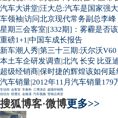
汽车大讲堂
|
汪大总:汽车是国家强
车领袖
|
访问北京现代常务副总李峰
星期三会客室
|
[332期]：雾霾是否
重磅1+1
|
中国车成长报告
新车潮人秀
|
第三十三期:沃尔沃V60
本土车企研发调查
|
北汽
长安
比亚
超级经销商
|
保时捷的辉煌该如何延
汽车销量
|
2012年11月汽车销量179
车访间
会客室
车春秋
三博演议
超级经销商
信访办
悟透社
金狐谍
汽车视频
营销点将堂
搜狐博客·微博
更多>>