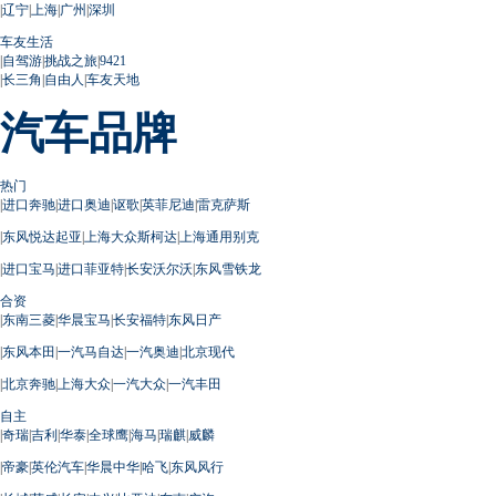
|
辽宁
|
上海
|
广州
|
深圳
车友生活
|
自驾游
|
挑战之旅
|
9421
|
长三角
|
自由人
|
车友天地
汽车品牌
热门
|
进口奔驰
|
进口奥迪
|
讴歌
|
英菲尼迪
|
雷克萨斯
|
东风悦达起亚
|
上海大众斯柯达
|
上海通用别克
|
进口宝马
|
进口菲亚特
|
长安沃尔沃
|
东风雪铁龙
合资
|
东南三菱
|
华晨宝马
|
长安福特
|
东风日产
|
东风本田
|
一汽马自达
|
一汽奥迪
|
北京现代
|
北京奔驰
|
上海大众
|
一汽大众
|
一汽丰田
自主
|
奇瑞
|
吉利
|
华泰
|
全球鹰
|
海马
|
瑞麒
|
威麟
|
帝豪
|
英伦汽车
|
华晨中华
|
哈飞
|
东风风行